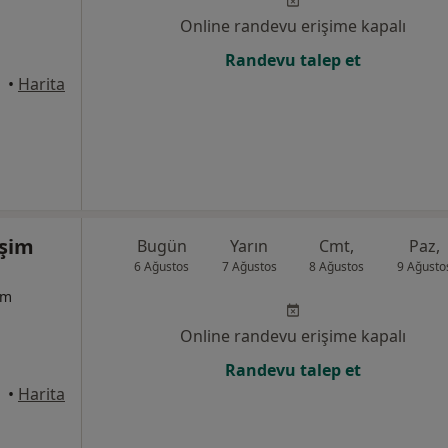
Online randevu erişime kapalı
Randevu talep et
•
Harita
eşim
Bugün
Yarın
Cmt,
Paz,
6 Ağustos
7 Ağustos
8 Ağustos
9 Ağusto
um
Online randevu erişime kapalı
Randevu talep et
•
Harita