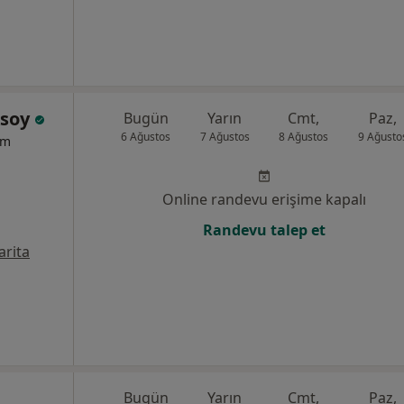
ksoy
Bugün
Yarın
Cmt,
Paz,
6 Ağustos
7 Ağustos
8 Ağustos
9 Ağusto
um
Online randevu erişime kapalı
Randevu talep et
arita
Bugün
Yarın
Cmt,
Paz,