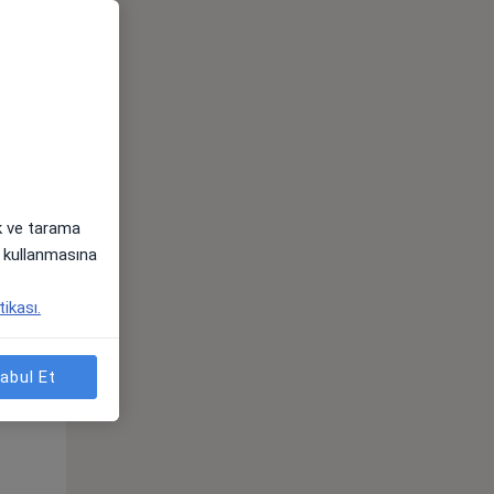
ak ve tarama
i) kullanmasına
Pzt,
Sal,
Çar,
tikası.
s
10 Ağustos
11 Ağustos
12 Ağustos
abul Et