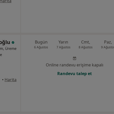
Harita
koğlu
Bugün
Yarın
Cmt,
Paz,
6 Ağustos
7 Ağustos
8 Ağustos
9 Ağusto
ğum, Üreme
te
Online randevu erişime kapalı
Randevu talep et
•
Harita