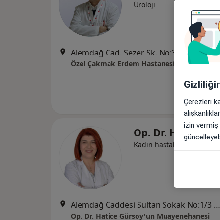
Üroloji
Alemdağ Cad. Sezer Sk. No:3-5 Ümraniye - İstanbul, Ümraniye
Özel Çakmak Erdem Hastanesi
Gizliliğ
Çerezleri k
alışkanlıkl
izin vermiş
Op. Dr. Hatice Gü
güncelleyebi
Kadın hastalıkları ve doğ
Alemdağ Caddesi Sultan Sokak No:1/3 Kat:5, Ümraniye
Op. Dr. Hatice Gürsoy'un Muayenehanesi