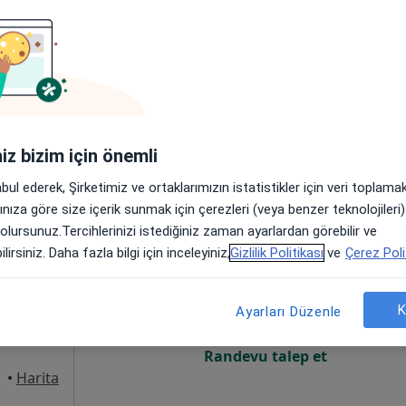
Online randevu erişime kapalı
Randevu talep et
•
Harita
iniz bizim için önemli
abul ederek, Şirketimiz ve ortaklarımızın istatistikler için veri toplam
arınıza göre size içerik sunmak için çerezleri (veya benzer teknolojiler
 olursunuz.Tercihlerinizi istediğiniz zaman ayarlardan görebilir ve
rsoy
Bugün
Yarın
Cmt,
Paz,
lirsiniz. Daha fazla bilgi için inceleyiniz,
Gizlilik Politikası
ve
Çerez Poli
6 Ağustos
7 Ağustos
8 Ağustos
9 Ağusto
um
K
Ayarları Düzenle
Online randevu erişime kapalı
Randevu talep et
•
Harita