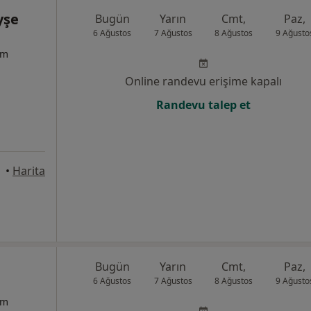
yşe
Bugün
Yarın
Cmt,
Paz,
6 Ağustos
7 Ağustos
8 Ağustos
9 Ağusto
um
Online randevu erişime kapalı
Randevu talep et
•
Harita
Bugün
Yarın
Cmt,
Paz,
6 Ağustos
7 Ağustos
8 Ağustos
9 Ağusto
um