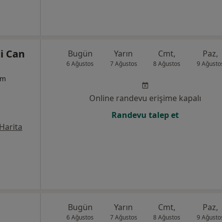
ti Can
Bugün
Yarın
Cmt,
Paz,
6 Ağustos
7 Ağustos
8 Ağustos
9 Ağusto
um
Online randevu erişime kapalı
Randevu talep et
Harita
Bugün
Yarın
Cmt,
Paz,
6 Ağustos
7 Ağustos
8 Ağustos
9 Ağusto