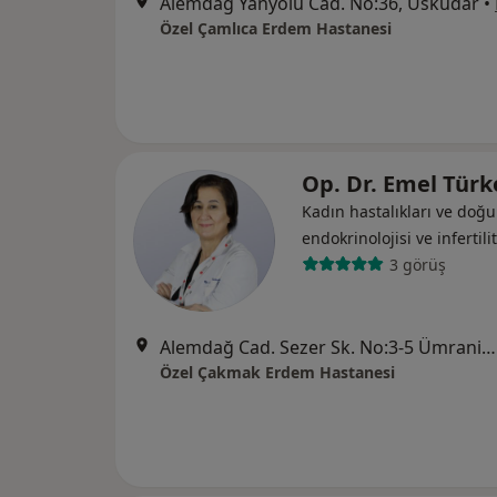
Alemdağ Yanyolu Cad. No:36, Üsküdar
•
Özel Çamlıca Erdem Hastanesi
Op. Dr. Emel Tür
Kadın hastalıkları ve do
endokrinolojisi ve i̇nfertili
3 görüş
Alemdağ Cad. Sezer Sk. No:3-5 Ümraniye - İstanbul, Ümraniye
Özel Çakmak Erdem Hastanesi