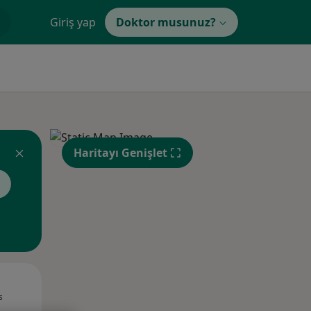
Giriş yap
Doktor musunuz?
Haritayı Genişlet
Pzt,
Sal,
Çar,
s
10 Ağustos
11 Ağustos
12 Ağustos