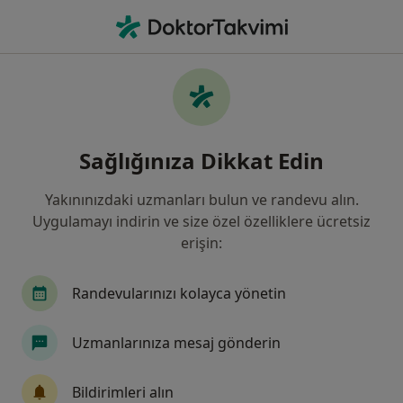
An
Kalça Çıkığı • Istanbul
Filters
• 1
Sigorta
Harita
Kalça Çıkığı, İstanbul
Sağlığınıza Dikkat Edin
Yakınınızdaki uzmanları bulun ve randevu alın.
Hangi uzmanlığı aramıştınız?
Uygulamayı indirin ve size özel özelliklere ücretsiz
Ortopedi Ve Travmatoloji
İç Hastalıkları
K
erişin:
Randevularınızı kolayca yönetin
Uzmanlarınıza mesaj gönderin
Bildirimleri alın