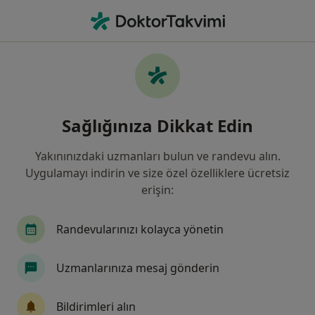
An
Kalça Kemiği Problemleri • Nilüfer, Türkiye, Il Bursa
Filters
• 1
Sigorta
Harita
Kalça Kemiği Problemleri, Nilüfer
Sağlığınıza Dikkat Edin
Yakınınızdaki uzmanları bulun ve randevu alın.
Hangi uzmanlığı aramıştınız?
Uygulamayı indirin ve size özel özelliklere ücretsiz
Ortopedi Ve Travmatoloji
Fiziksel Tıp Ve Rehab
erişin:
Randevularınızı kolayca yönetin
Uzmanlarınıza mesaj gönderin
Bildirimleri alın