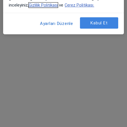
inceleyiniz,
Gizlilik Politikası
ve
Çerez Politikası.
Barış Mah Sümer Sok Sinanoğlu İş Merkezi Kat 7 Daire 20, Bursa
•
Harita
UZM. DR. ELVAN KANAT KLİNİĞİ
Bu uzman ilgili adres için online danışmanlık/takvim sunmuyor.
Kabul Et
Ayarları Düzenle
Randevu talep et
Uzm. Dr. Mehmet Ali Biçer
Fiziksel tıp ve rehabilitasyon
27 görüş
Şirinevler Mahallesi Ankara Yolu Caddesi No:795, Yıldırım
•
Harita