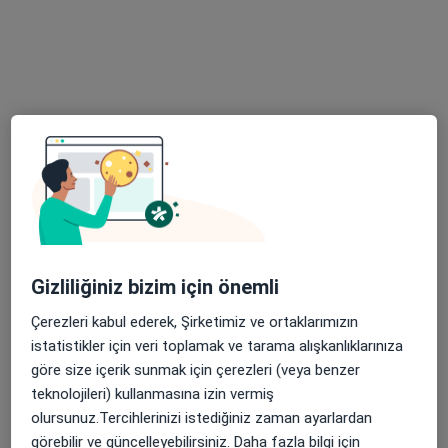
16 görüş
Ulubatlı Hasan Bulvarı, Bursa
•
Harita
Aritmi Osmangazi Hastanesi
Bu uzman ilgili adres için online danışmanlık/takvim sunmuyor.
Randevu talep et
Gizliliğiniz bizim için önemli
Çerezleri kabul ederek, Şirketimiz ve ortaklarımızın
istatistikler için veri toplamak ve tarama alışkanlıklarınıza
göre size içerik sunmak için çerezleri (veya benzer
Uzm. Dr. Elvan Kanat
teknolojileri) kullanmasına izin vermiş
Fiziksel tıp ve rehabilitasyon, Proloterapi, Ozon terapi
olursunuz.Tercihlerinizi istediğiniz zaman ayarlardan
89 görüş
görebilir ve güncelleyebilirsiniz. Daha fazla bilgi için