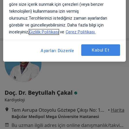
göre size içerik sunmak için çerezleri (veya benzer
Bağcılar Medipol Mega Üniversite Hastanesi
teknolojileri) kullanmasına izin vermiş
Bu uzman ilgili adres için online danışmanlık/takvim sunmuyor.
olursunuz.Tercihlerinizi istediğiniz zaman ayarlardan
görebilir ve güncelleyebilirsiniz. Daha fazla bilgi için
Randevu talep et
inceleyiniz,
Gizlilik Politikası
ve
Çerez Politikası.
Kabul Et
Ayarları Düzenle
Doç. Dr. Beytullah Çakal
Kardiyoloji
Tem Avrupa Otoyolu Göztepe Çıkışı No: 1Bağcılar, İstanbul
•
Harita
Bağcılar Medipol Mega Üniversite Hastanesi
Bu uzman ilgili adres için online danışmanlık/takvim sunmuyor.