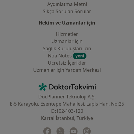
Aydınlatma Metni
Sıkça Sorulan Sorular
Hekim ve Uzmanlar için
Hizmetler
Uzmanlar için
Sağlık Kuruluşları için
Noa Notes
yeni
Ücretsiz İçerikler
Uzmanlar için Yardım Merkezi
İletişim
DoktorTakvimi - Ana Sayfa
DocPlanner Teknoloji A.Ş.
E-5 Karayolu, Esentepe Mahallesi, Lapis Han, No:25
D:102-103-120
Kartal İstanbul, Türkiye
Facebook
yeni bir sekmede açılır
Twitter
yeni bir sekmede açılır
Youtube
yeni bir sekmede açılır
Instagram
yeni bir sekmede aç