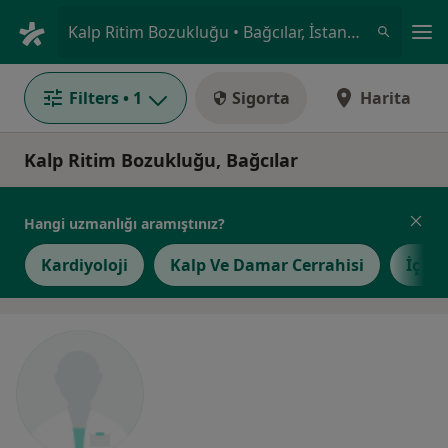
An
Kalp Ritim Bozukluğu • Bağcılar, İstanbul
Filters
• 1
Sigorta
Harita
Kalp Ritim Bozukluğu, Bağcılar
Hangi uzmanlığı aramıştınız?
Kardiyoloji
Kalp Ve Damar Cerrahisi
İç Ha