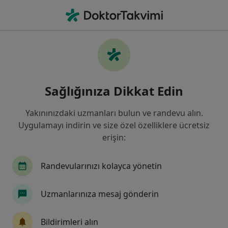
An
Kanser • Ankara, Türkiye
Filters
• 1
Sigorta
Harita
Kanser, Ankara
Sağlığınıza Dikkat Edin
Yakınınızdaki uzmanları bulun ve randevu alın.
Hangi uzmanlığı aramıştınız?
Uygulamayı indirin ve size özel özelliklere ücretsiz
Genel Cerrahi
İç Hastalıkları
Anesteziyol
erişin:
Randevularınızı kolayca yönetin
Uzmanlarınıza mesaj gönderin
Bildirimleri alın