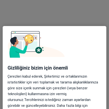
12 görüş
Adres 1
Adres 2
Kızılırmak, Dumlupınar Blv. No:3/A Next Level İş Mrk. K:6 Ofis:22, Ankara
•
Harita
Prof. Dr. Ayhan Bülent Erkek
Bu uzman ilgili adres için online danışmanlık/takvim sunmuyor.
Randevu talep et
Gizliliğiniz bizim için önemli
Çerezleri kabul ederek, Şirketimiz ve ortaklarımızın
istatistikler için veri toplamak ve tarama alışkanlıklarınıza
göre size içerik sunmak için çerezleri (veya benzer
teknolojileri) kullanmasına izin vermiş
olursunuz.Tercihlerinizi istediğiniz zaman ayarlardan
görebilir ve güncelleyebilirsiniz. Daha fazla bilgi için