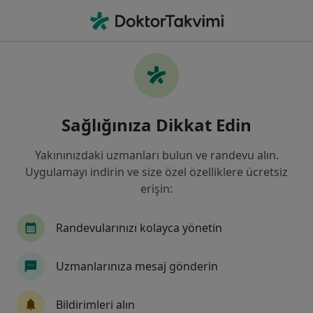
An
Karaciğer Hastalıkları • Atakum, Samsun
Filters
• 1
Sigorta
Harita
Karaciğer Hastalıkları, Atakum
Sağlığınıza Dikkat Edin
Yakınınızdaki uzmanları bulun ve randevu alın.
Hangi uzmanlığı aramıştınız?
Uygulamayı indirin ve size özel özelliklere ücretsiz
İç Hastalıkları
Genel Cerrahi
Gastroentero
erişin:
Randevularınızı kolayca yönetin
Uzmanlarınıza mesaj gönderin
Bildirimleri alın