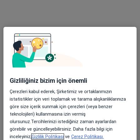
Prof. Dr. Ali Naki Ulusoy
Genel cerrahi
11 görüş
Körfez mah. Atatürk Blv. 5. kısım ) No :136, Samsun
•
Harita
Ulusoy Cerrahi Kliniği
Bu uzman ilgili adres için online danışmanlık/takvim sunmuyor.
Randevu talep et
Gizliliğiniz bizim için önemli
Çerezleri kabul ederek, Şirketimiz ve ortaklarımızın
istatistikler için veri toplamak ve tarama alışkanlıklarınıza
göre size içerik sunmak için çerezleri (veya benzer
teknolojileri) kullanmasına izin vermiş
olursunuz.Tercihlerinizi istediğiniz zaman ayarlardan
görebilir ve güncelleyebilirsiniz. Daha fazla bilgi için
inceleyiniz,
Gizlilik Politikası
ve
Çerez Politikası.