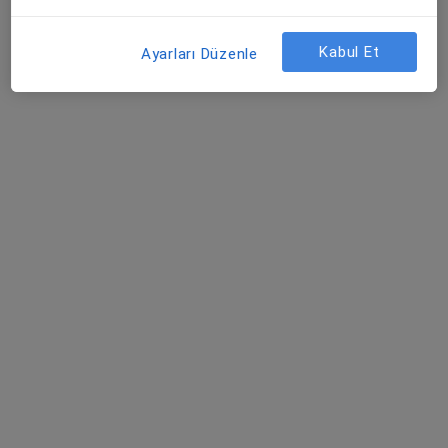
Op. Dr. Nurullah Burak Korkmaz
Genel cerrahi
Kabul Et
Ayarları Düzenle
156 görüş
Körfez Mah. Atatürk Bulvarı 5.Kısım No :11 Daire :3-4, Samsun
•
Harita
Op. Dr. Nurullah Burak Korkmaz Kliniği
Bu uzman ilgili adres için online danışmanlık/takvim sunmuyor.
Randevu talep et
Uzm. Dr. Yakup Mercan
İç hastalıkları