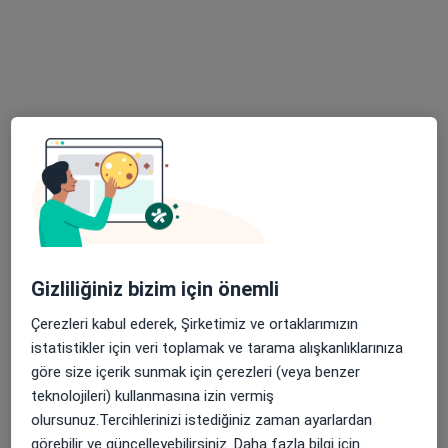
62 görüş
İsmetpasa Mah Atatürk Cad. Nusret Kutlu İş hanı kat 2 no: 41/48, Çanakkale
•
Harita
Memet Ali Kılçık Muayenehanesi
Bu uzman ilgili adres için online danışmanlık/takvim sunmuyor.
Randevu talep et
Gizliliğiniz bizim için önemli
Çerezleri kabul ederek, Şirketimiz ve ortaklarımızın
istatistikler için veri toplamak ve tarama alışkanlıklarınıza
göre size içerik sunmak için çerezleri (veya benzer
Prof. Dr. Servet Özden Hacıvelioğlu
teknolojileri) kullanmasına izin vermiş
Kadın hastalıkları ve doğum
olursunuz.Tercihlerinizi istediğiniz zaman ayarlardan
87 görüş
görebilir ve güncelleyebilirsiniz. Daha fazla bilgi için