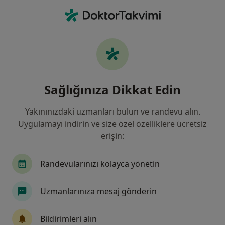
An
Karın Ağrısı • Çanakkale, Çanakkale
Filters
• 1
Sigorta
Harita
Karın Ağrısı, Çanakkale
Sağlığınıza Dikkat Edin
Yakınınızdaki uzmanları bulun ve randevu alın.
Hangi uzmanlığı aramıştınız?
Uygulamayı indirin ve size özel özelliklere ücretsiz
Kadın Hastalıkları Ve Doğum
Çocuk Sağlığı Ve 
erişin:
Randevularınızı kolayca yönetin
Uzmanlarınıza mesaj gönderin
Bildirimleri alın