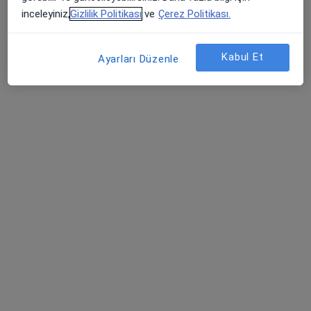
Hamidiye Mahallesi Rauf Denktaş Caddesi Vizyon Park Sitesi No: 14/D D: 3, Çanakkale
•
Harita
inceleyiniz,
Gizlilik Politikası
ve
Çerez Politikası.
Prof. Dr. Servet HACIVELİOĞLU Kadın Hastalıkları ve Doğum Uzmanı
Bu uzman ilgili adres için online danışmanlık/takvim sunmuyor.
Kabul Et
Ayarları Düzenle
Randevu talep et
Op. Dr. Mehmet Ali Aktamar
Genel cerrahi
165 görüş
Şehit Uzman Onbaşı Ulaş Mahallesi Açıkgöz Caddesi No:3 Şirintepe, Çanakkale
•
Harita