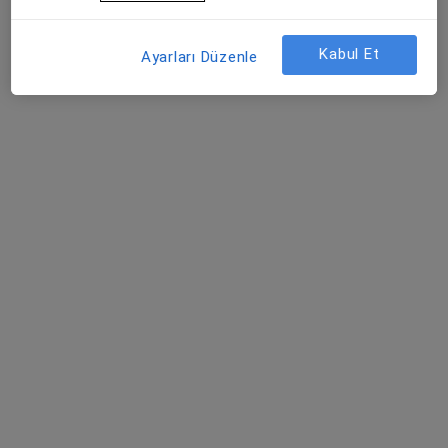
Ankara Cad. No:235, Bursa
•
Harita
Özel Doruk Yıldırım Hastanesi
Kabul Et
Ayarları Düzenle
Bu uzman ilgili adres için online danışmanlık/takvim sunmuyor.
Randevu talep et
Op. Dr. Doğan Fakıoğlu
Genel cerrahi
59 görüş
Adres 1
Adres 2