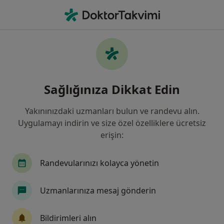
An
Kasık Fıtığı • Nilüfer, Türkiye, Il Bursa
Filters
• 1
Sigorta
Harita
Kasık Fıtığı, Nilüfer
Sağlığınıza Dikkat Edin
Yakınınızdaki uzmanları bulun ve randevu alın.
Hangi uzmanlığı aramıştınız?
Uygulamayı indirin ve size özel özelliklere ücretsiz
Genel Cerrahi
Çocuk Cerrahisi
İç Hastalık
erişin:
Randevularınızı kolayca yönetin
Uzmanlarınıza mesaj gönderin
Bildirimleri alın