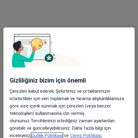
814 görüş
Konak Mahallesi 1. Badem Sokak Lotus Ofis B Blok Kat:3 Numara:37, Bursa
•
Harita
Dr. Öğr. Üyesi Ünal Adıgüzel Muaynehanesi
Bu uzman ilgili adres için online danışmanlık/takvim sunmuyor.
Randevu talep et
Gizliliğiniz bizim için önemli
Çerezleri kabul ederek, Şirketimiz ve ortaklarımızın
istatistikler için veri toplamak ve tarama alışkanlıklarınıza
göre size içerik sunmak için çerezleri (veya benzer
teknolojileri) kullanmasına izin vermiş
Doç. Dr. Doğukan Durak
olursunuz.Tercihlerinizi istediğiniz zaman ayarlardan
Genel cerrahi, Gastroenteroloji cerrahisi
görebilir ve güncelleyebilirsiniz. Daha fazla bilgi için
26 görüş
inceleyiniz,
Gizlilik Politikası
ve
Çerez Politikası.