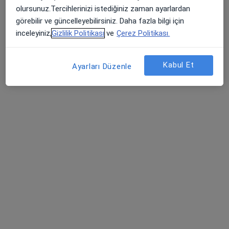
55 görüş
olursunuz.Tercihlerinizi istediğiniz zaman ayarlardan
görebilir ve güncelleyebilirsiniz. Daha fazla bilgi için
Kent Koop Mahallesi 1868. Sokak No:15, Yenimahalle
•
Harita
inceleyiniz,
Gizlilik Politikası
ve
Çerez Politikası.
Medical Park Ankara Batıkent Hastanesi
Bu uzman ilgili adres için online danışmanlık/takvim sunmuyor.
Kabul Et
Ayarları Düzenle
Randevu talep et
Prof. Dr. Alper Gök
Üroloji
17 görüş