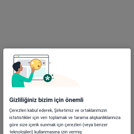
84 görüş
Moment Beştepe Cumhurbaşkanlığı Bulvarı, No: 65/235, Ankara
•
Harita
Op. Dr. Aşkın Evren GÜLER
Bu uzman ilgili adres için online danışmanlık/takvim sunmuyor.
Randevu talep et
Gizliliğiniz bizim için önemli
Çerezleri kabul ederek, Şirketimiz ve ortaklarımızın
Doç. Dr. Gülenay Gencosmanoğlu
istatistikler için veri toplamak ve tarama alışkanlıklarınıza
Türkmen
göre size içerik sunmak için çerezleri (veya benzer
Perinatoloji, Kadın hastalıkları ve doğum
teknolojileri) kullanmasına izin vermiş