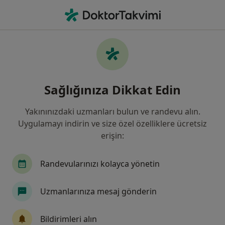
An
Lezyonlu Enfekte Diş • Eskişehir, Eskişehir
Filters
• 1
Sigorta
Harita
Lezyonlu (Enfekte) Diş, Eskişehir
Sağlığınıza Dikkat Edin
Yakınınızdaki uzmanları bulun ve randevu alın.
Hangi uzmanlığı aramıştınız?
Uygulamayı indirin ve size özel özelliklere ücretsiz
Diş Hekimi
Çocuk Diş Hekimliği (Pedodonti)
erişin:
Randevularınızı kolayca yönetin
Uzmanlarınıza mesaj gönderin
Bildirimleri alın