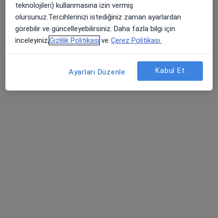
teknolojileri) kullanmasına izin vermiş
Dentpol Söğütönü Ağız ve Diş Sağlığı Polikliniği
olursunuz.Tercihlerinizi istediğiniz zaman ayarlardan
Bu uzman ilgili adres için online danışmanlık/takvim sunmuyor.
görebilir ve güncelleyebilirsiniz. Daha fazla bilgi için
inceleyiniz,
Gizlilik Politikası
ve
Çerez Politikası.
Randevu talep et
Kabul Et
Ayarları Düzenle
Dt. Meryem Gezer Candemir
Diş hekimi
Yenibağlar MahallesiFabrikalar Sokak No:12-A, Tepebaşı
•
Harita
Özel Serdent Ağız Ve Diş Sağlığı Polikliniği Eskişehir
Bu uzman ilgili adres için online danışmanlık/takvim sunmuyor.