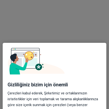
Doç. Dr. Bertan Cengiz
Ortopedi ve travmatoloji
33 görüş
Seyitgazi Mah.No:1/1-A Mustafa Kemal Paşa Bulvarı, Kayseri
•
Harita
Acıbadem Kayseri Hastanesi
Bu uzman ilgili adres için online danışmanlık/takvim sunmuyor.
Randevu talep et
Gizliliğiniz bizim için önemli
Çerezleri kabul ederek, Şirketimiz ve ortaklarımızın
istatistikler için veri toplamak ve tarama alışkanlıklarınıza
göre size içerik sunmak için çerezleri (veya benzer