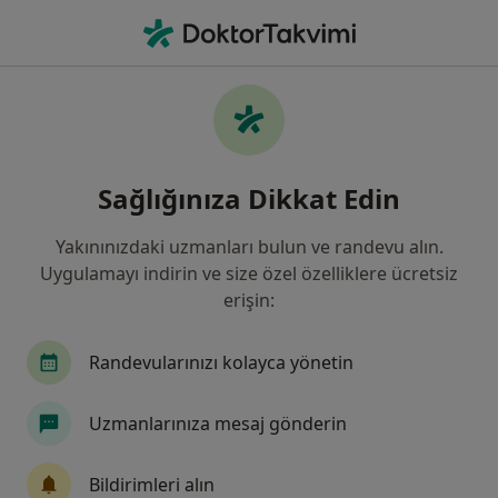
An
Menisküs • Kocasinan, Kayseri
Filters
• 1
Sigorta
Harita
Menisküs, Kocasinan
Sağlığınıza Dikkat Edin
Yakınınızdaki uzmanları bulun ve randevu alın.
Hangi uzmanlığı aramıştınız?
Uygulamayı indirin ve size özel özelliklere ücretsiz
Ortopedi Ve Travmatoloji
Fizyoterapi Ve Rehab
erişin:
Randevularınızı kolayca yönetin
Uzmanlarınıza mesaj gönderin
Bildirimleri alın