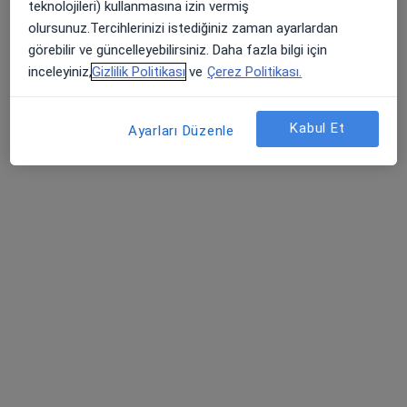
Doç. Dr. Ferhat Gökmen
teknolojileri) kullanmasına izin vermiş
olursunuz.Tercihlerinizi istediğiniz zaman ayarlardan
Fiziksel tıp ve rehabilitasyon
görebilir ve güncelleyebilirsiniz. Daha fazla bilgi için
165 görüş
inceleyiniz,
Gizlilik Politikası
ve
Çerez Politikası.
Tacettin Veli Mahallesi Tacettin Veli Bulvarı No: 17 D: 26 Üzüm Plaza, Kayseri
•
Harita
Ferhat Gökmen Muayenehanesi
Kabul Et
Bu uzman ilgili adres için online danışmanlık/takvim sunmuyor.
Ayarları Düzenle
Randevu talep et
Doç. Dr. Ali Eray Günay
Ortopedi ve travmatoloji