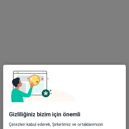
Alemdağ Yanyolu Cad. No:36, Üsküdar
•
Harita
Özel Çamlıca Erdem Hastanesi
Bu uzman ilgili adres için online danışmanlık/takvim sunmuyor.
Randevu talep et
Op. Dr. Asil Yılmaz
Genel cerrahi, Gastroenteroloji, Ozon terapi
Gizliliğiniz bizim için önemli
11 görüş
Çerezleri kabul ederek, Şirketimiz ve ortaklarımızın
Koşuyolu Mah. Mehmet Akfan Sok. No:15-17/2 Kat:1, Kadıköy
•
Harita