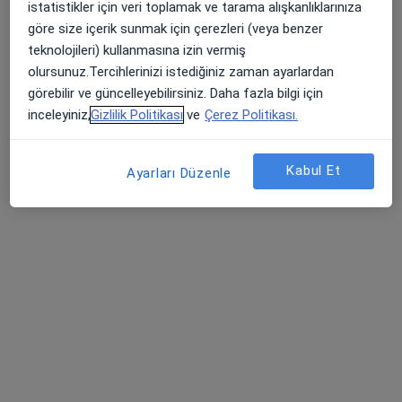
istatistikler için veri toplamak ve tarama alışkanlıklarınıza
Op. Dr. Asil Yılmaz
göre size içerik sunmak için çerezleri (veya benzer
Bu uzman ilgili adres için online danışmanlık/takvim sunmuyor.
teknolojileri) kullanmasına izin vermiş
olursunuz.Tercihlerinizi istediğiniz zaman ayarlardan
Randevu talep et
görebilir ve güncelleyebilirsiniz. Daha fazla bilgi için
inceleyiniz,
Gizlilik Politikası
ve
Çerez Politikası.
Kabul Et
Ayarları Düzenle
Uzm. Dr. Müge Ala
İç hastalıkları
24 görüş
Bulgurlu Mahallesi Alemdağ Caddesi No:100, Üsküdar
•
Harita
Medipol Üniversitesi Çamlıca Hastanesi