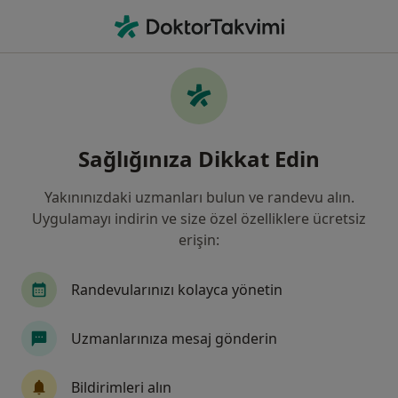
An
Mide Ekşimesi • Üsküdar, İstanbul
Filters
• 1
Sigorta
Harita
Mide Ekşimesi, Üsküdar
Sağlığınıza Dikkat Edin
Yakınınızdaki uzmanları bulun ve randevu alın.
Hangi uzmanlığı aramıştınız?
Uygulamayı indirin ve size özel özelliklere ücretsiz
İç Hastalıkları
Genel Cerrahi
Gastroentero
erişin:
Randevularınızı kolayca yönetin
Uzmanlarınıza mesaj gönderin
Bildirimleri alın