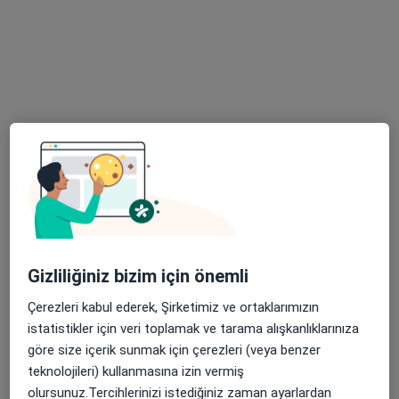
hastalıkları
10 görüş
Ceylan Diamond Plaza, Konak Mahallesi Barış Sokak Kat 3 No:15 Nilüfer/Bursa, Bursa
•
Harita
Doç. Dr. Ayşe Şenay Şaşihüseyinoğlu
Bu uzman ilgili adres için online danışmanlık/takvim sunmuyor.
Randevu talep et
Gizliliğiniz bizim için önemli
Çerezleri kabul ederek, Şirketimiz ve ortaklarımızın
istatistikler için veri toplamak ve tarama alışkanlıklarınıza
göre size içerik sunmak için çerezleri (veya benzer
Uzm. Dr. İbrahim Ocak
teknolojileri) kullanmasına izin vermiş
Göğüs hastalıkları
olursunuz.Tercihlerinizi istediğiniz zaman ayarlardan