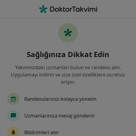
An
Öksürük • Türkiye, Bursa
Filters
• 1
Sigorta
Harita
Öksürük, Bursa
Sağlığınıza Dikkat Edin
Yakınınızdaki uzmanları bulun ve randevu alın.
Hangi uzmanlığı aramıştınız?
Uygulamayı indirin ve size özel özelliklere ücretsiz
Çocuk Sağlığı Ve Hastalıkları
Kulak Burun Boğ
erişin:
Randevularınızı kolayca yönetin
Uzmanlarınıza mesaj gönderin
Bildirimleri alın