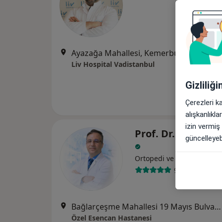
Ayazağa Mahallesi, Kemerburgaz Caddesi, Vadistanbul Park Etabı
Liv Hospital Vadistanbul
Gizliliğ
Çerezleri k
alışkanlıkl
izin vermiş
Prof. Dr. Yüksel Y
güncelleyebi
Ortopedi ve travmatoloji
9 görüş
Bağlarçeşme Mahallesi 19 Mayıs Bulvarı No:18, Esenyurt
Özel Esencan Hastanesi