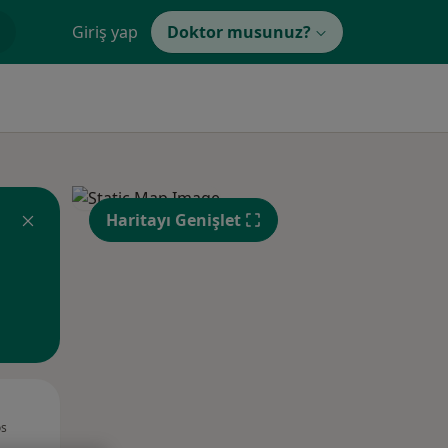
Giriş yap
Doktor musunuz?
Haritayı Genişlet
Sal,
Çar,
Per,
os
11 Ağustos
12 Ağustos
13 Ağustos