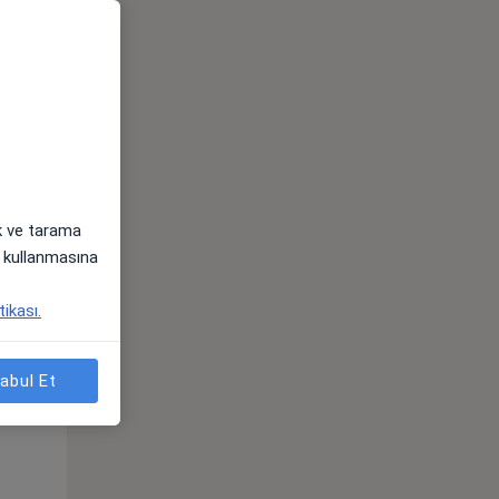
ak ve tarama
i) kullanmasına
Sal,
Çar,
Per,
tikası.
os
11 Ağustos
12 Ağustos
13 Ağustos
abul Et