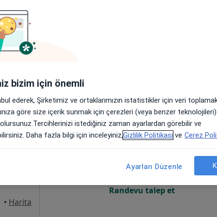
Online randevu erişime kapalı
Randevu talep et
, 7F Blok, İstanbul
•
Harita
iniz bizim için önemli
abul ederek, Şirketimiz ve ortaklarımızın istatistikler için veri toplam
arınıza göre size içerik sunmak için çerezleri (veya benzer teknolojiler
 olursunuz.Tercihlerinizi istediğiniz zaman ayarlardan görebilir ve
urttaş
Bugün
Yarın
Paz,
Pzt,
lirsiniz. Daha fazla bilgi için inceleyiniz,
Gizlilik Politikası
ve
Çerez Poli
7 Ağustos
8 Ağustos
9 Ağustos
10 Ağust
K
Ayarları Düzenle
Online randevu erişime kapalı
Randevu talep et
•
Harita