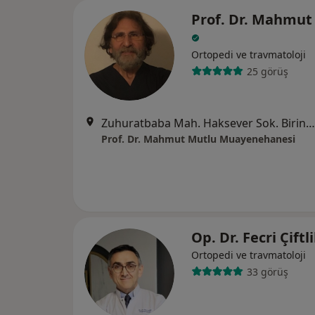
Prof. Dr. Mahmut
Ortopedi ve travmatoloji
25 görüş
Zuhuratbaba Mah. Haksever Sok. Birinci Yıldız Sitesi 8A Blok Kat 2 D3, İstanbul
Prof. Dr. Mahmut Mutlu Muayenehanesi
Op. Dr. Fecri Çiftl
Ortopedi ve travmatoloji
33 görüş