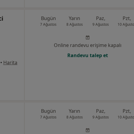
ci
Bugün
Yarın
Paz,
Pzt,
7 Ağustos
8 Ağustos
9 Ağustos
10 Ağust
Online randevu erişime kapalı
Randevu talep et
•
Harita
Bugün
Yarın
Paz,
Pzt,
7 Ağustos
8 Ağustos
9 Ağustos
10 Ağust