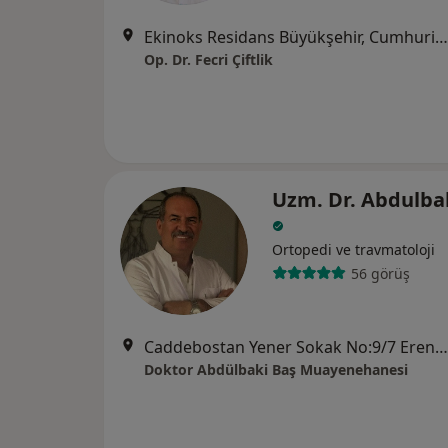
Ekinoks Residans Büyükşehir, Cumhuriyet caddesi No:1 Kat :2 Daire :11/98, Beylikdüzü
Op. Dr. Fecri Çiftlik
Uzm. Dr. Abdulba
Ortopedi ve travmatoloji
56 görüş
Caddebostan Yener Sokak No:9/7 Erenköy Kadıköy, İstanbul
Doktor Abdülbaki Baş Muayenehanesi