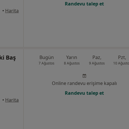
Randevu talep et
•
Harita
ki Baş
Bugün
Yarın
Paz,
Pzt,
7 Ağustos
8 Ağustos
9 Ağustos
10 Ağust
Online randevu erişime kapalı
Randevu talep et
•
Harita