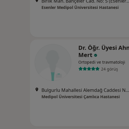
Birlik Mah. Bahçeler Cad. No: 5 (Esenler Kültür Me
Esenler Medipol Üniversitesi Hastanesi
Dr. Öğr. Üyesi Ah
Mert
Ortopedi ve travmatoloji
24 görüş
Bulgurlu Mahallesi Alemdağ Caddesi No:100, Üsk
Medipol Üniversitesi Çamlıca Hastanesi