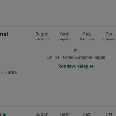
mal
Bugün
Yarın
Paz,
Pzt,
7 Ağustos
8 Ağustos
9 Ağustos
10 Ağust
Online randevu erişime kapalı
Randevu talep et
stanbul
•
Harita
in
Bugün
Yarın
Paz,
Pzt,