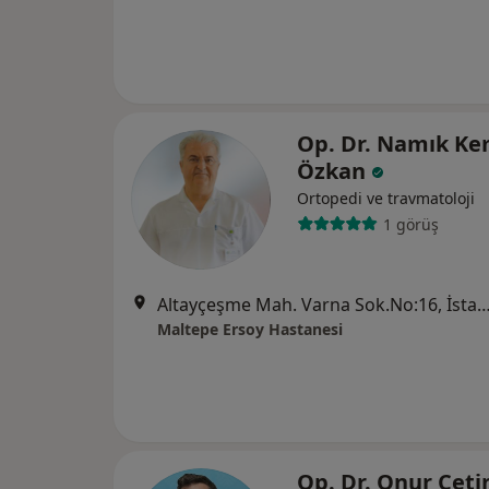
Op. Dr. Namık Ke
Özkan
Ortopedi ve travmatoloji
1 görüş
Altayçeşme Mah. Varna Sok.No:16, İ
Maltepe Ersoy Hastanesi
Op. Dr. Onur Çet