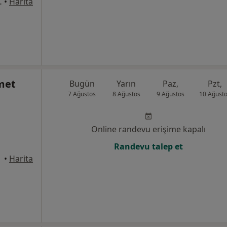
rkezi Karşısı), Esenler
•
Harita
met
Bugün
Yarın
Paz,
Pzt,
7 Ağustos
8 Ağustos
9 Ağustos
10 Ağust
Online randevu erişime kapalı
Randevu talep et
üdar
•
Harita