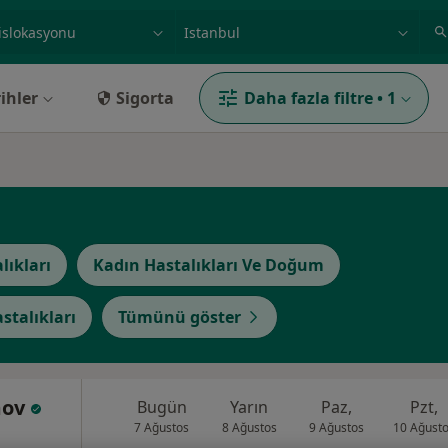
ilgi alanı ve hastalık, isim
örnek: İstanbul
ihler
Sigorta
Daha fazla filtre
•
1
lıkları
Kadın Hastalıkları Ve Doğum
stalıkları
Tümünü göster
mov
Bugün
Yarın
Paz,
Pzt,
7 Ağustos
8 Ağustos
9 Ağustos
10 Ağust