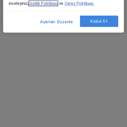
inceleyiniz,
Gizlilik Politikası
ve
Çerez Politikası.
Randevu talep et
Kabul Et
Ayarları Düzenle
Prof. Dr. Hacer Şahin Aydınyurt
Periodontoloji, Diş hekimi
81 görüş
Bağlarbaşı Mahallesi Bağdat Caddesi No:427/18 Yenice İş Hanı, Maltepe
•
Harita
Hacer Şahin Aydınyurt Muayenehanesi
Bu uzman ilgili adres için online danışmanlık/takvim sunmuyor.