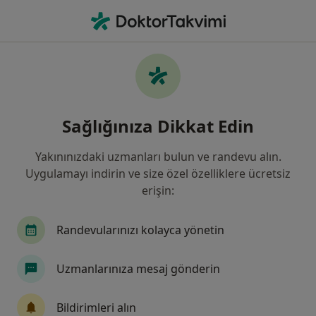
An
Periimplantitis • Maltepe, İstanbul
Filters
• 1
Sigorta
Harita
Periimplantitis, Maltepe
Sağlığınıza Dikkat Edin
Yakınınızdaki uzmanları bulun ve randevu alın.
Hangi uzmanlığı aramıştınız?
Uygulamayı indirin ve size özel özelliklere ücretsiz
Diş Hekimi
Ağız Diş Ve Çene Cerrahisi
Ort
erişin:
Randevularınızı kolayca yönetin
Uzmanlarınıza mesaj gönderin
Bildirimleri alın