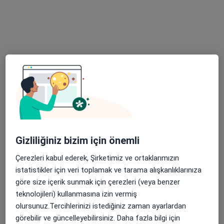
Küçükyalı merkez mahallesi Eski Bağdat caddesi 92/A, İstanbul
•
Harita
Mehmet Mucuk Muayenehanesi
Bu uzman ilgili adres için online danışmanlık/takvim sunmuyor.
Randevu talep et
Gizliliğiniz bizim için önemli
Çerezleri kabul ederek, Şirketimiz ve ortaklarımızın
Dt. Buse Gültekin
istatistikler için veri toplamak ve tarama alışkanlıklarınıza
Diş hekimi
göre size içerik sunmak için çerezleri (veya benzer
teknolojileri) kullanmasına izin vermiş
Altıntepe, Cihadiye Cd. No:40, Maltepe
•
Harita
olursunuz.Tercihlerinizi istediğiniz zaman ayarlardan
Altıntepe Kızılay Tıp Merkezi
görebilir ve güncelleyebilirsiniz. Daha fazla bilgi için
Bu uzman ilgili adres için online danışmanlık/takvim sunmuyor.