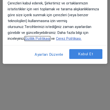
Dr. Fatih Gürpınar
Çerezleri kabul ederek, Şirketimiz ve ortaklarımızın
Sertifikalı medikal estetik
istatistikler için veri toplamak ve tarama alışkanlıklarınıza
3 görüş
göre size içerik sunmak için çerezleri (veya benzer
teknolojileri) kullanmasına izin vermiş
Cumhuriyet Mahallesi, Mülk Caddesi, No:20CA/1, Ankara
•
Harita
olursunuz.Tercihlerinizi istediğiniz zaman ayarlardan
Dr. Fatih Gürpınar
görebilir ve güncelleyebilirsiniz. Daha fazla bilgi için
Bu uzman ilgili adres için online danışmanlık/takvim sunmuyor.
inceleyiniz,
Gizlilik Politikası
ve
Çerez Politikası.
Randevu talep et
Kabul Et
Ayarları Düzenle
Op. Dr. İrfan Erdem
Plastik rekonstrüktif ve estetik cerrahi