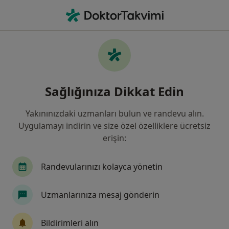
An
Saç Dökülmesi • Etimesgut, Ankara
Filters
• 1
Sigorta
Harita
Saç Dökülmesi, Etimesgut
Sağlığınıza Dikkat Edin
Yakınınızdaki uzmanları bulun ve randevu alın.
Hangi uzmanlığı aramıştınız?
Uygulamayı indirin ve size özel özelliklere ücretsiz
Dermatoloji
İç Hastalıkları
Endokrinoloji
erişin:
Randevularınızı kolayca yönetin
Uzmanlarınıza mesaj gönderin
Bildirimleri alın