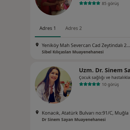
85 görüş
Adres 1
Adres 2
Yeniköy Mah Severcan Cad Zeytindalı 2 Evleri D Blok No:1, 
Sibel Kılıçaslan Muayenehanesi
Uzm. Dr. Sinem S
Çocuk sağlığı ve hastalıkla
10 görüş
Konacık, Atatürk Bulvarı no:91/C, Muğla
Dr Sinem Sayan Muayenehanesi