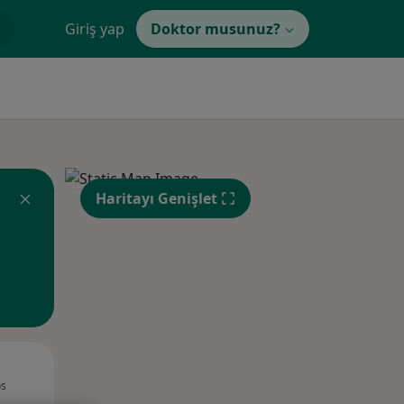
Giriş yap
Doktor musunuz?
Haritayı Genişlet
Çar,
Per,
Cum,
os
12 Ağustos
13 Ağustos
14 Ağustos