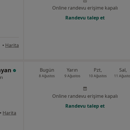
Online randevu erişime kapalı
Randevu talep et
Muğla
•
Harita
ayan
Bugün
Yarın
Pzt,
Sal,
8 Ağustos
9 Ağustos
10 Ağustos
11 Ağust
rı
Online randevu erişime kapalı
Randevu talep et
•
Harita