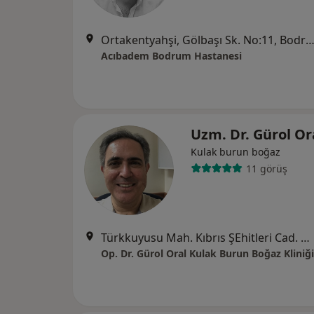
Ortakentyahşi, Gölbaşı Sk. No:11, Bo
Acıbadem Bodrum Hastanesi
Uzm. Dr. Gürol Or
Kulak burun boğaz
11 görüş
Türkkuyusu Mah. Kıbrıs ŞEhitleri Cad. No : 59/ B, Muğla
Op. Dr. Gürol Oral Kulak Burun Boğaz Kliniği