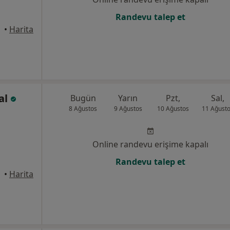
Randevu talep et
drum
•
Harita
al
Bugün
Yarın
Pzt,
Sal,
8 Ağustos
9 Ağustos
10 Ağustos
11 Ağust
Online randevu erişime kapalı
Randevu talep et
•
Harita