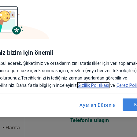
Online randevu erişime kapalı
Randevu talep et
•
Harita
iniz bizim için önemli
abul ederek, Şirketimiz ve ortaklarımızın istatistikler için veri toplam
arınıza göre size içerik sunmak için çerezleri (veya benzer teknolojiler
 olursunuz.Tercihlerinizi istediğiniz zaman ayarlardan görebilir ve
Mercan
Bugün
Yarın
Pzt,
Sal,
lirsiniz. Daha fazla bilgi için inceleyiniz,
Gizlilik Politikası
ve
Çerez Poli
8 Ağustos
9 Ağustos
10 Ağustos
11 Ağust
K
Ayarları Düzenle
Online randevu erişime kapalı
Telefonla ulaşın
•
Harita