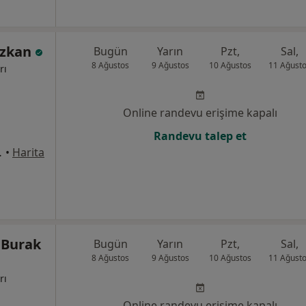
Özkan
Bugün
Yarın
Pzt,
Sal,
8 Ağustos
9 Ağustos
10 Ağustos
11 Ağust
rı
Online randevu erişime kapalı
Randevu talep et
4/1, Bodrum
•
Harita
 Burak
Bugün
Yarın
Pzt,
Sal,
8 Ağustos
9 Ağustos
10 Ağustos
11 Ağust
rı
Online randevu erişime kapalı