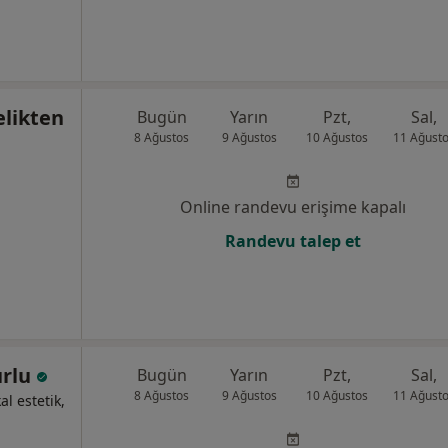
elikten
Bugün
Yarın
Pzt,
Sal,
8 Ağustos
9 Ağustos
10 Ağustos
11 Ağust
Online randevu erişime kapalı
Randevu talep et
urlu
Bugün
Yarın
Pzt,
Sal,
8 Ağustos
9 Ağustos
10 Ağustos
11 Ağust
al estetik,