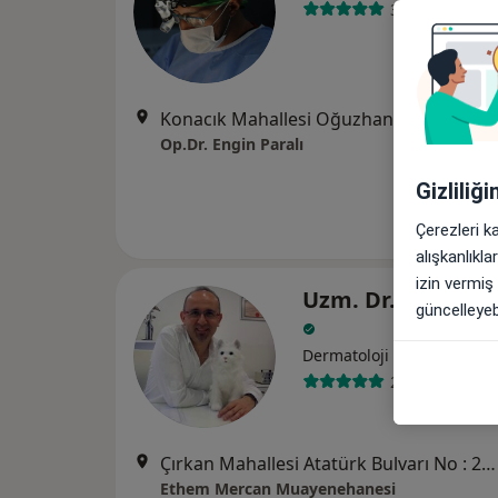
37 görüş
Konacık Mahallesi Oğuzhan Caddesi Paşalı Doktorlar İş Merkezi D Blok D:4, Muğla
Op.Dr. Engin Paralı
Gizliliğ
Çerezleri k
alışkanlıkl
izin vermiş
Uzm. Dr. Ethem 
güncelleyebi
Dermatoloji
23 görüş
Çırkan Mahallesi Atatürk Bulvarı No : 26 / 1 Konacık, Muğla
Ethem Mercan Muayenehanesi