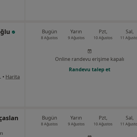
oğlu
Bugün
Yarın
Pzt,
Sal,
8 Ağustos
9 Ağustos
10 Ağustos
11 Ağust
Online randevu erişime kapalı
Randevu talep et
 Blok, Bodrum
•
Harita
ıçaslan
Bugün
Yarın
Pzt,
Sal,
8 Ağustos
9 Ağustos
10 Ağustos
11 Ağust
rı