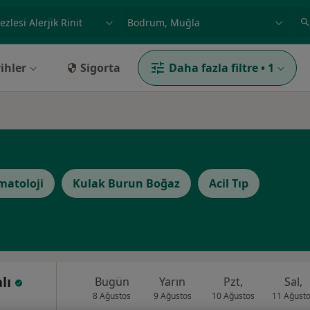
ilgi alanı ve hastalık, isim
örnek: İstanbul
ihler
Sigorta
Daha fazla filtre
•
1
matoloji
Kulak Burun Boğaz
Acil Tıp
alı
Bugün
Yarın
Pzt,
Sal,
8 Ağustos
9 Ağustos
10 Ağustos
11 Ağust