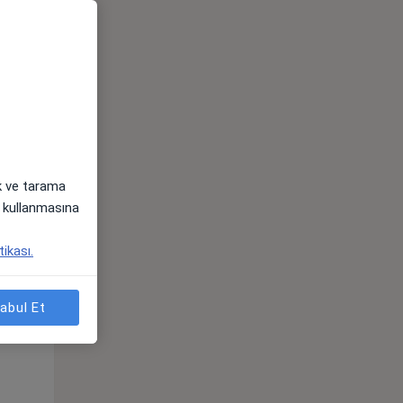
ak ve tarama
i) kullanmasına
Çar,
Per,
Cum,
tikası.
os
12 Ağustos
13 Ağustos
14 Ağustos
abul Et