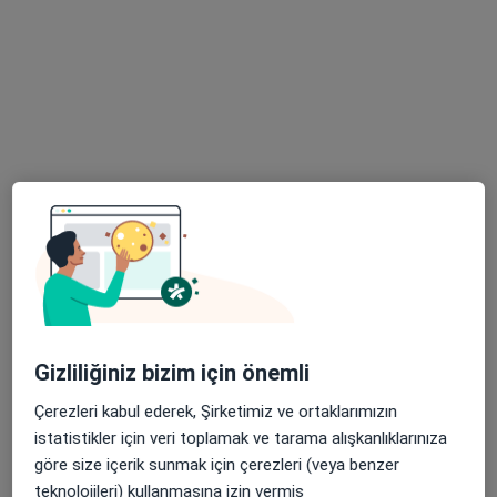
2 görüş
E-5 Harem Yolu Üzeri Koşuyolu, Kadıköy
•
Harita
İstanbul Medipol Koşuyolu Hastanesi
Bu uzman ilgili adres için online danışmanlık/takvim sunmuyor.
Randevu talep et
Gizliliğiniz bizim için önemli
Çerezleri kabul ederek, Şirketimiz ve ortaklarımızın
Prof. Dr. Hüseyin Seven
istatistikler için veri toplamak ve tarama alışkanlıklarınıza
Kulak burun boğaz
göre size içerik sunmak için çerezleri (veya benzer
10 görüş
teknolojileri) kullanmasına izin vermiş