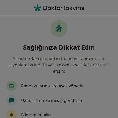
An
Saman Nezlesi Alerjik Rinit • Kadıköy İstanbul, Türkiye
Filters
• 1
Sigorta
Harita
Saman Nezlesi (Alerjik Rinit), Kadıköy
Sağlığınıza Dikkat Edin
Yakınınızdaki uzmanları bulun ve randevu alın.
Hangi uzmanlığı aramıştınız?
Uygulamayı indirin ve size özel özelliklere ücretsiz
Çocuk Sağlığı Ve Hastalıkları
Kulak Burun Boğ
erişin:
Randevularınızı kolayca yönetin
Uzmanlarınıza mesaj gönderin
Bildirimleri alın