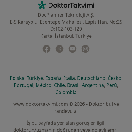
İletişim
DoktorTakvimi - Ana Sayfa
DocPlanner Teknoloji A.Ş.
E-5 Karayolu, Esentepe Mahallesi, Lapis Han, No:25
D:102-103-120
Kartal İstanbul, Türkiye
Facebook
yeni bir sekmede açılır
Twitter
yeni bir sekmede açılır
Youtube
yeni bir sekmede açılır
Instagram
yeni bir sekmede aç
yeni bir sekmede açılır
yeni bir sekmede açılır
yeni bir sekmede açılır
yeni bir sekmede açılır
yeni bir sek
yeni 
Polska
,
Türkiye
,
España
,
Italia
,
Deutschland
,
Česko
,
yeni bir sekmede açılır
yeni bir sekmede açılır
yeni bir sekmede açılır
yeni bir sekmede açılır
yeni bir sekm
yeni bi
Portugal
,
México
,
Chile
,
Brasil
,
Argentina
,
Perú
,
yeni bir sekmede açılır
Colombia
www.doktortakvimi.com © 2026 - Doktor bul ve
randevu al
İş bu sayfada yer alan görüşler, ilgili
doktorun/uzmanın doğrudan veya dolaylı emri,