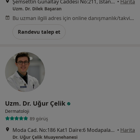
Şemsettin Günaltay Caddesi No:211, İstanbul
•
Harita
Uzm. Dr. Dilek Başaran
Bu uzman ilgili adres için online danışmanlık/takvim sunmuyor.
Randevu talep et
Uzm. Dr. Uğur Çelik
Dermatoloji
89 görüş
Moda Cad. No:186 Kat1 Daire:6 Modapalas Apartmanı, Kadıköy
•
Harita
Dr. Uğur Çelik Muayenehanesi