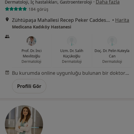
·
Daha fazla
Dermatoloji, İç hastalıkları, Gastroenteroloji
184 görüş
Zühtüpaşa Mahallesi Recep Peker Caddesi No:11, Kadıköy
•
Harita
Medicana Kadıköy Hastanesi
Prof. Dr. İnci
Uzm. Dr. Salih
Doç. Dr. Pelin Kuteyla
Mevlitoğlu
Küçükoğlu
Can
Dermatoloji
Dermatoloji
Dermatoloji
Bu kurumda online uygunluğu bulunan bir doktor veya uzman bulunamadı
Profili Gör