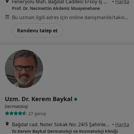
Feneryolu Mah. Bağdat Caddesi Ersoy İş Merkezi No:53-59 Ablok 2.Kat No:7, İstanbul
•
Harita
Prof. Dr. Necmettin Akdeniz Muayenehane
Bu uzman ilgili adres için online danışmanlık/takvim sunmuyor.
Randevu talep et
Uzm. Dr. Kerem Baykal
Dermatoloji
27 görüş
Bağdat cad. Noter Sokak No: 24/5 Şahinler Apt. Kat:2 Şaşkınbakkal, İstanbul
•
Harita
Dr.Kerem Baykal Dermatoloji ve Kozmetoloji kliniği