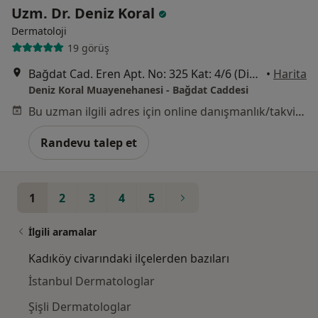
Uzm. Dr. Deniz Koral
Dermatoloji
19 görüş
Bağdat Cad. Eren Apt. No: 325 Kat: 4/6 (Divan Pastanesi 4 bina sonrası), İstanbul
•
Harita
Deniz Koral Muayenehanesi - Bağdat Caddesi
Bu uzman ilgili adres için online danışmanlık/takvim sunmuyor.
Randevu talep et
1
2
3
4
5
İlgili aramalar
Kadıköy civarındaki ilçelerden bazıları
İstanbul Dermatologlar
Şişli Dermatologlar