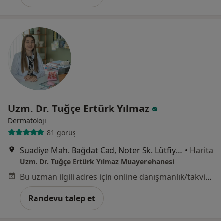
Uzm. Dr. Tuğçe Ertürk Yılmaz
Dermatoloji
81 görüş
Suadiye Mah. Bağdat Cad, Noter Sk. Lütfiye Hanım Apt No:21 Daire No:2, İstanbul
•
Harita
Uzm. Dr. Tuğçe Ertürk Yılmaz Muayenehanesi
Bu uzman ilgili adres için online danışmanlık/takvim sunmuyor.
Randevu talep et