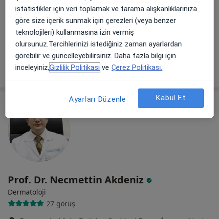
68 görüş
istatistikler için veri toplamak ve tarama alışkanlıklarınıza
Caddebostan Mah. Bağdat Cad.Tatari Apt. No:1 Kat:3 Daire:5, İstanbul
•
Harita
göre size içerik sunmak için çerezleri (veya benzer
Doç. Dr. Tuğba Falay Gür
teknolojileri) kullanmasına izin vermiş
olursunuz.Tercihlerinizi istediğiniz zaman ayarlardan
Bu uzman ilgili adres için online danışmanlık/takvim sunmuyor.
görebilir ve güncelleyebilirsiniz. Daha fazla bilgi için
Randevu talep et
inceleyiniz,
Gizlilik Politikası
ve
Çerez Politikası.
Kabul Et
Ayarları Düzenle
Prof. Dr. Necmettin Akdeniz
Dermatoloji
27 görüş