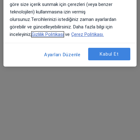
göre size içerik sunmak için çerezleri (veya benzer
teknolojileri) kullanmasına izin vermiş
olursunuz.Tercihlerinizi istediğiniz zaman ayarlardan
Fzt. Nur Erginsoy
görebilir ve güncelleyebilirsiniz. Daha fazla bilgi için
Fizyoterapi ve rehabilitasyon
inceleyiniz,
Gizlilik Politikası
ve
Çerez Politikası.
14 görüş
Kabul Et
Adres
Online
Ayarları Düzenle
Kartaltepe Mahallesi İncirli Caddesi Kıbrıs Sokak No:1/4, İstanbul
•
Harita
Fizyoterapist Nur Erginsoy Özel Sağlık Hizmet Birimi
Bu uzman ilgili adres için online danışmanlık/takvim sunmuyor.
Randevu talep et