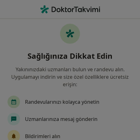
An
Sık Sık İdrara Çıkma • Istanbul
Filters
• 1
Sigorta
Harita
Sık Sık İdrara Çıkma, İstanbul
Sağlığınıza Dikkat Edin
Yakınınızdaki uzmanları bulun ve randevu alın.
Hangi uzmanlığı aramıştınız?
Uygulamayı indirin ve size özel özelliklere ücretsiz
Üroloji
İç Hastalıkları
Çocuk Sağlığı Ve Ha
erişin:
Randevularınızı kolayca yönetin
Uzmanlarınıza mesaj gönderin
Bildirimleri alın