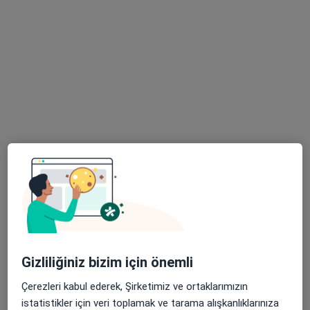
Fzt. Büşra Gül Yılmaz
Fizyoterapi ve rehabilitasyon
1 görüş
Adres 1
Adres 2
İstanbul, İstanbul
•
Harita
Fzt. Büşra Gül Yılmaz Ümraniye
Bu uzman ilgili adres için online danışmanlık/takvim sunmuyor.
Randevu talep et
Gizliliğiniz bizim için önemli
Çerezleri kabul ederek, Şirketimiz ve ortaklarımızın
istatistikler için veri toplamak ve tarama alışkanlıklarınıza