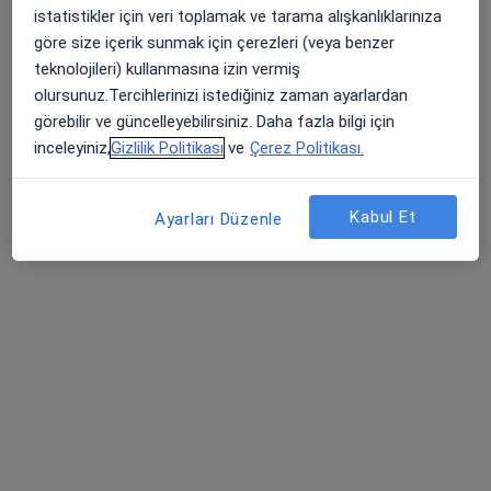
istatistikler için veri toplamak ve tarama alışkanlıklarınıza
Tevfik Bey Mahallesi Maslak Çeşme Caddesi No:30, Küçükçekmece
•
Harita
göre size içerik sunmak için çerezleri (veya benzer
Medipol Üniversitesi Sefaköy Hastanesi
teknolojileri) kullanmasına izin vermiş
Bu uzman ilgili adres için online danışmanlık/takvim sunmuyor.
olursunuz.Tercihlerinizi istediğiniz zaman ayarlardan
görebilir ve güncelleyebilirsiniz. Daha fazla bilgi için
Randevu talep et
inceleyiniz,
Gizlilik Politikası
ve
Çerez Politikası.
Kabul Et
Ayarları Düzenle
Doç. Dr. Suat Batar
Ortopedi ve travmatoloji
1 görüş
Gültepe Mah. Halkalı Cd No: 99, Küçükçekmece
•
Harita