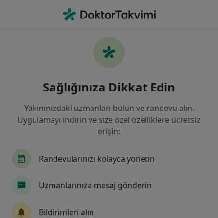
An
Sinir Sıkışması • Küçükçekmece, İstanbul
Filters
• 1
Sigorta
Harita
Sinir Sıkışması, Küçükçekmece
Sağlığınıza Dikkat Edin
Yakınınızdaki uzmanları bulun ve randevu alın.
Hangi uzmanlığı aramıştınız?
Uygulamayı indirin ve size özel özelliklere ücretsiz
Ortopedi Ve Travmatoloji
Beyin Ve Sinir Cerrah
erişin:
Randevularınızı kolayca yönetin
Uzmanlarınıza mesaj gönderin
Bildirimleri alın