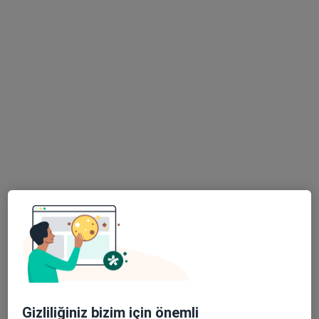
Psk. Nagihan Ayan
Psikoloji
4 görüş
Adres
Online
Kirazlık Çay Mahallesi, Samsun
•
Harita
Psk. Nagihan Ayan
Bu uzman ilgili adres için online danışmanlık/takvim sunmuyor.
Randevu talep et
Gizliliğiniz bizim için önemli