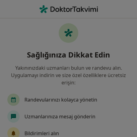
An
Şizofreni • Samsun, Samsun
Filters
• 1
Sigorta
Harita
Şizofreni, Samsun
Sağlığınıza Dikkat Edin
Yakınınızdaki uzmanları bulun ve randevu alın.
Hangi uzmanlığı aramıştınız?
Uygulamayı indirin ve size özel özelliklere ücretsiz
Psikiyatri
Psikoloji
Çocuk ve Ergen Psikiya
erişin:
Randevularınızı kolayca yönetin
Uzmanlarınıza mesaj gönderin
Bildirimleri alın