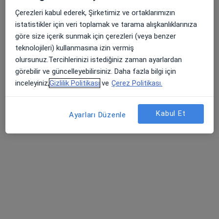
Çerezleri kabul ederek, Şirketimiz ve ortaklarımızın
istatistikler için veri toplamak ve tarama alışkanlıklarınıza
göre size içerik sunmak için çerezleri (veya benzer
teknolojileri) kullanmasına izin vermiş
olursunuz.Tercihlerinizi istediğiniz zaman ayarlardan
görebilir ve güncelleyebilirsiniz. Daha fazla bilgi için
inceleyiniz,
Gizlilik Politikası
ve
Çerez Politikası.
Kl. Psk. Ezgi Buse Mutlu
Psikoloji
26 görüş
Kabul Et
Ayarları Düzenle
Adres
Online
Cumhuriyet, İsmet İnönü Blv. No:210 D:16, Samsun
•
Harita
Flamingo Psikoloji Merkezi
Bu uzman ilgili adres için online danışmanlık/takvim sunmuyor.
Randevu talep et