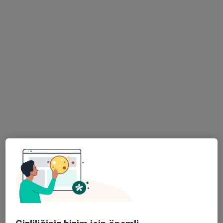
Psk. Alanur Yıldız
Psikoloji
4 görüş
Adres
Online
Samsun, Samsun
•
Harita
Psk. Alanur Yıldız
Bu uzman ilgili adres için online danışmanlık/takvim sunmuyor.
Randevu talep et