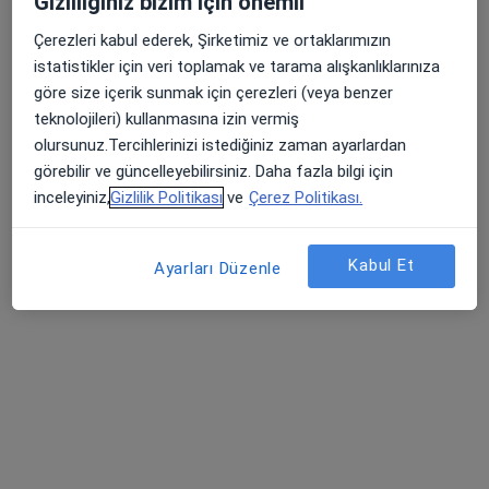
Gizliliğiniz bizim için önemli
Çerezleri kabul ederek, Şirketimiz ve ortaklarımızın
istatistikler için veri toplamak ve tarama alışkanlıklarınıza
göre size içerik sunmak için çerezleri (veya benzer
teknolojileri) kullanmasına izin vermiş
olursunuz.Tercihlerinizi istediğiniz zaman ayarlardan
Dr. Psk. Dan. Cansu Terzioğulları Yılmaz
görebilir ve güncelleyebilirsiniz. Daha fazla bilgi için
Psikoloji, Pedagoji, Psikolojik danışma ve rehberlik
inceleyiniz,
Gizlilik Politikası
ve
Çerez Politikası.
179 görüş
Kabul Et
Adres
Online
Ayarları Düzenle
Kılıçdede Mahallesi İstiklal Caddesi Uzay Apartmanı No 173 Kat 4 Daire 7, İlkadım
•
Harita
PsikoSamsun Psikolojik Danışma ve Eğitim Merkezi
Bu uzman ilgili adres için online danışmanlık/takvim sunmuyor.
Randevu talep et