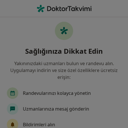
An
Disleksi • Samsun, Samsun
Filters
• 1
Sigorta
Harita
Disleksi, Samsun
Sağlığınıza Dikkat Edin
Yakınınızdaki uzmanları bulun ve randevu alın.
Hangi uzmanlığı aramıştınız?
Uygulamayı indirin ve size özel özelliklere ücretsiz
Psikoloji
Çocuk ve Ergen Psikiyatrisi
Dil 
erişin:
Randevularınızı kolayca yönetin
Uzmanlarınıza mesaj gönderin
Bildirimleri alın