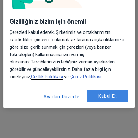
Gizliliğiniz bizim için önemli
Çerezleri kabul ederek, Şirketimiz ve ortaklarımızın
istatistikler için veri toplamak ve tarama alışkanlıklarınıza
Kl. Psk. Mehmet Dalkıran
göre size içerik sunmak için çerezleri (veya benzer
Psikoloji, Psikolojik danışma ve rehberlik
teknolojileri) kullanmasına izin vermiş
88 görüş
olursunuz.Tercihlerinizi istediğiniz zaman ayarlardan
görebilir ve güncelleyebilirsiniz. Daha fazla bilgi için
Adres
Online
inceleyiniz,
Gizlilik Politikası
ve
Çerez Politikası.
Mehmetçik mahallesi zübeyde hanım caddesi kamber apartmanı no:128 pamukkale-denizli, Denizli
•
Harita
Kabul Et
Ayarları Düzenle
POZİTİF ALGI
Bu uzman ilgili adres için online danışmanlık/takvim sunmuyor.
Randevu talep et