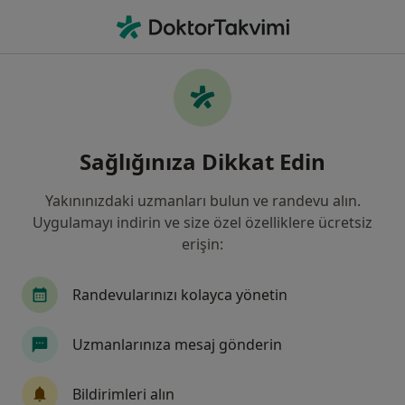
An
Stres • Denizli, Denizli, Türkiye
Filters
• 1
Sigorta
Harita
Stres, Denizli
Sağlığınıza Dikkat Edin
Yakınınızdaki uzmanları bulun ve randevu alın.
Hangi uzmanlığı aramıştınız?
Uygulamayı indirin ve size özel özelliklere ücretsiz
Psikoloji
Psikiyatri
Psikolojik Danışma ve
erişin:
Randevularınızı kolayca yönetin
Uzmanlarınıza mesaj gönderin
Bildirimleri alın