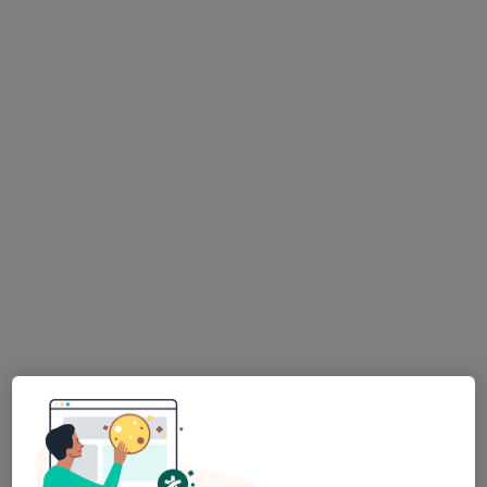
Psk. | Bilim Uzmanı Halime Yamaç
Psikoloji, Aile danışmanlığı
35 görüş
Adres
Online
Ulus Caddesi, Denizli
•
Harita
Psk. Halime Yamaç
Bu uzman ilgili adres için online danışmanlık/takvim sunmuyor.
Randevu talep et