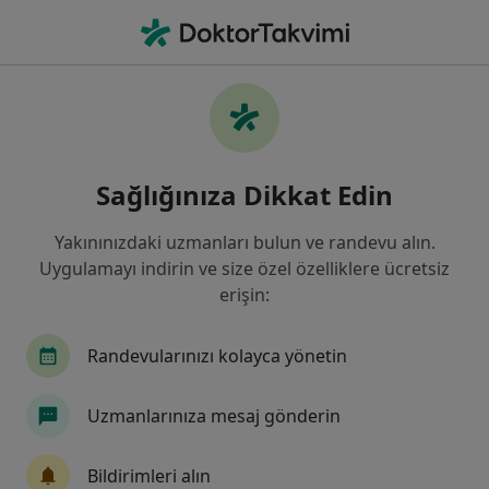
An
Aile İçi İletişim Sorunları • Denizli, Denizli, Türkiye
Filters
• 1
Sigorta
Harita
Aile İçi İletişim Sorunları, Denizli
Sağlığınıza Dikkat Edin
Yakınınızdaki uzmanları bulun ve randevu alın.
Hangi uzmanlığı aramıştınız?
Uygulamayı indirin ve size özel özelliklere ücretsiz
Psikoloji
Psikiyatri
Aile Danışmanlığı
erişin:
Randevularınızı kolayca yönetin
Uzmanlarınıza mesaj gönderin
Bildirimleri alın