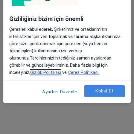
Gizliliğiniz bizim için önemli
Çerezleri kabul ederek, Şirketimiz ve ortaklarımızın
istatistikler için veri toplamak ve tarama alışkanlıklarınıza
Uzm. Psk. Cemal Can
göre size içerik sunmak için çerezleri (veya benzer
teknolojileri) kullanmasına izin vermiş
Psikoloji, Aile danışmanlığı
olursunuz.Tercihlerinizi istediğiniz zaman ayarlardan
70 görüş
görebilir ve güncelleyebilirsiniz. Daha fazla bilgi için
inceleyiniz,
Gizlilik Politikası
ve
Çerez Politikası.
Adres
Online
Kabul Et
Mehmetçik , Çamlık Bulvarı, Pamukkale, Denizli
•
Harita
Ayarları Düzenle
Berge Psikoloji ve Danışmanlık
Bu uzman ilgili adres için online danışmanlık/takvim sunmuyor.
Randevu talep et