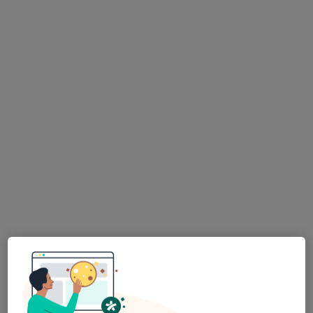
Psk. | Bilim Uzmanı Halime Yamaç
Psikoloji, Aile danışmanlığı
35 görüş
Adres
Online
Ulus Caddesi, Denizli
•
Harita
Psk. Halime Yamaç
Bu uzman ilgili adres için online danışmanlık/takvim sunmuyor.
Randevu talep et