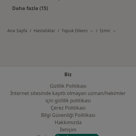
Daha fazla (15)
Kategoride daha fazlası: İzmir şehrinde ilgil
Ana Sayfa
Hastalıklar
Topuk Dikeni
İzmir
Şehir değiştir
Şehir değişt
Biz
Gizlilik Politikası
İnternet sitesinde kayıtlı olmayan uzman/hekimler
i̇çin gizlilik politikası
Çerez Politikası
Bilgi Güvenliği Politikası
Hakkımızda
İletişim