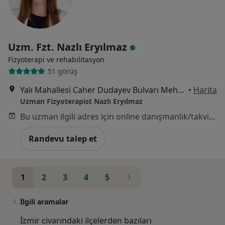
Uzm. Fzt. Nazlı Eryılmaz
Fizyoterapi ve rehabilitasyon
51 görüş
Yalı Mahallesi Caher Dudayev Bulvarı Mehmet Alagaş Apt. No:93 Kat:3 Daire:5 Karşıyaka/İzmir, İzmir
•
Harita
Uzman Fizyoterapist Nazlı Eryılmaz
Bu uzman ilgili adres için online danışmanlık/takvim sunmuyor.
Randevu talep et
1
2
3
4
5
İlgili aramalar
İzmir civarındaki ilçelerden bazıları