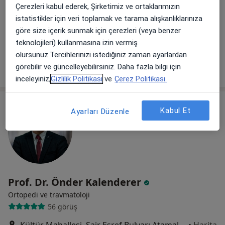
73 görüş
Çerezleri kabul ederek, Şirketimiz ve ortaklarımızın
Manavkuyu Mahallesi 250. Sokak No:23, Bayraklı
•
Harita
istatistikler için veri toplamak ve tarama alışkanlıklarınıza
Özel Tınaztepe Galen Hastanesi
göre size içerik sunmak için çerezleri (veya benzer
teknolojileri) kullanmasına izin vermiş
Bu uzman ilgili adres için online danışmanlık/takvim sunmuyor.
olursunuz.Tercihlerinizi istediğiniz zaman ayarlardan
Randevu talep et
görebilir ve güncelleyebilirsiniz. Daha fazla bilgi için
inceleyiniz,
Gizlilik Politikası
ve
Çerez Politikası.
Kabul Et
Ayarları Düzenle
Prof. Dr. Önder Kalenderer
Ortopedi ve travmatoloji
56 görüş