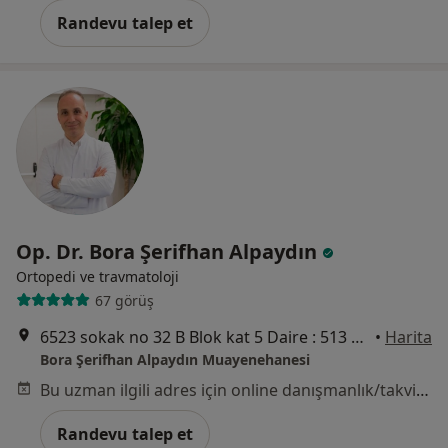
Randevu talep et
Op. Dr. Bora Şerifhan Alpaydın
Ortopedi ve travmatoloji
67 görüş
6523 sokak no 32 B Blok kat 5 Daire : 513 Park Yaşam Ofisleri mavişehir karşıyaka izmir ., İzmir
•
Harita
Bora Şerifhan Alpaydın Muayenehanesi
Bu uzman ilgili adres için online danışmanlık/takvim sunmuyor.
Randevu talep et