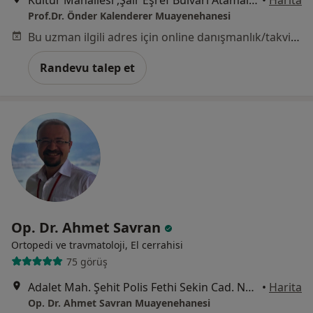
Kültür Mahallesi ,Şair Eşref Bulvarı Atamal Apartmanı No:71 D:2 Konak, İzmir
•
Harita
Prof.Dr. Önder Kalenderer Muayenehanesi
Bu uzman ilgili adres için online danışmanlık/takvim sunmuyor.
Randevu talep et
Op. Dr. Ahmet Savran
Ortopedi ve travmatoloji, El cerrahisi
75 görüş
Adalet Mah. Şehit Polis Fethi Sekin Cad. No: 6 Ventus Plaza, Kat:6, Ofis No: 61-62-63, İzmir
•
Harita
Op. Dr. Ahmet Savran Muayenehanesi