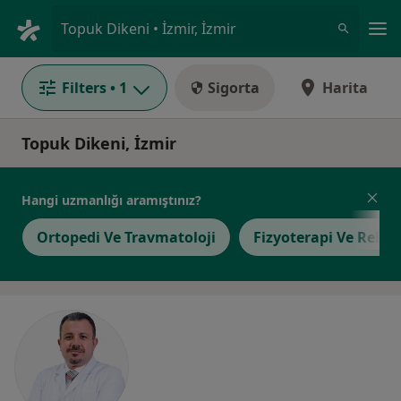
An
Topuk Dikeni • İzmir, İzmir
Filters
• 1
Sigorta
Harita
Topuk Dikeni, İzmir
Hangi uzmanlığı aramıştınız?
Ortopedi Ve Travmatoloji
Fizyoterapi Ve Rehab