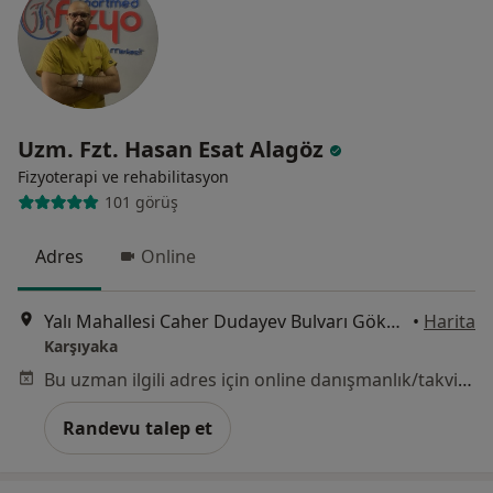
Uzm. Fzt. Hasan Esat Alagöz
Fizyoterapi ve rehabilitasyon
101 görüş
Adres
Online
Yalı Mahallesi Caher Dudayev Bulvarı Gökkuşağı Apartmanı No:99 K:1 D:1, İzmir
•
Harita
Karşıyaka
Bu uzman ilgili adres için online danışmanlık/takvim sunmuyor.
Randevu talep et