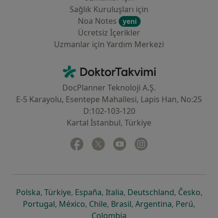
Sağlık Kuruluşları için
Noa Notes
yeni
Ücretsiz İçerikler
Uzmanlar için Yardım Merkezi
İletişim
DoktorTakvimi - Ana Sayfa
DocPlanner Teknoloji A.Ş.
E-5 Karayolu, Esentepe Mahallesi, Lapis Han, No:25
D:102-103-120
Kartal İstanbul, Türkiye
Facebook
yeni bir sekmede açılır
Twitter
yeni bir sekmede açılır
Youtube
yeni bir sekmede açılır
Instagram
yeni bir sekmede aç
yeni bir sekmede açılır
yeni bir sekmede açılır
yeni bir sekmede açılır
yeni bir sekmede açılır
yeni bir sek
yeni 
Polska
,
Türkiye
,
España
,
Italia
,
Deutschland
,
Česko
,
yeni bir sekmede açılır
yeni bir sekmede açılır
yeni bir sekmede açılır
yeni bir sekmede açılır
yeni bir sekm
yeni bi
Portugal
,
México
,
Chile
,
Brasil
,
Argentina
,
Perú
,
yeni bir sekmede açılır
Colombia