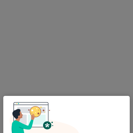
Kl. Psk. Kübra Yüksel
Psikoloji
14 görüş
Adres
Online
Antalya
•
Harita
Uzm. Kl. Psk. Kübra Yüksel
Bu uzman ilgili adres için online danışmanlık/takvim sunmuyor.
Randevu talep et