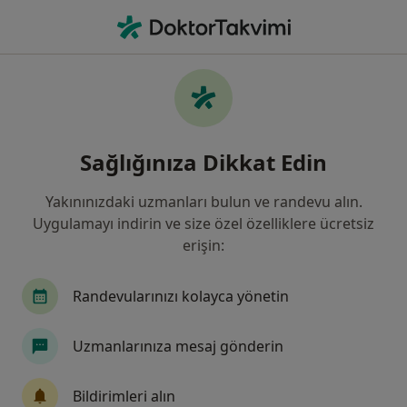
An
Vücut Beden Disformik Bozukluğu • Antalya
Filters
• 1
Sigorta
Harita
Vücut (Beden) Disformik Bozukluğu,
Sağlığınıza Dikkat Edin
Antalya
Yakınınızdaki uzmanları bulun ve randevu alın.
Uygulamayı indirin ve size özel özelliklere ücretsiz
Hangi uzmanlığı aramıştınız?
erişin:
Psikoloji
Psikiyatri
Aile Danışmanlığı
Randevularınızı kolayca yönetin
Uzmanlarınıza mesaj gönderin
Bildirimleri alın