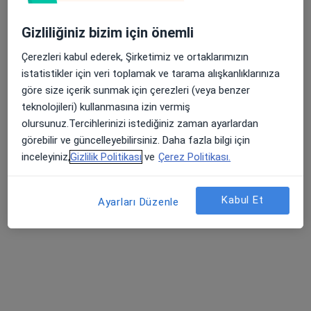
Gizliliğiniz bizim için önemli
Çerezleri kabul ederek, Şirketimiz ve ortaklarımızın
istatistikler için veri toplamak ve tarama alışkanlıklarınıza
göre size içerik sunmak için çerezleri (veya benzer
teknolojileri) kullanmasına izin vermiş
Uzm. Psk. Mihrap Karakuyu Çarkacı
olursunuz.Tercihlerinizi istediğiniz zaman ayarlardan
Psikoloji
görebilir ve güncelleyebilirsiniz. Daha fazla bilgi için
20 görüş
inceleyiniz,
Gizlilik Politikası
ve
Çerez Politikası.
Adres
Online
Kabul Et
Ayarları Düzenle
1221. Sokak, Antalya
•
Harita
Konyaaltı Psikoloji
Bu uzman ilgili adres için online danışmanlık/takvim sunmuyor.
Randevu talep et