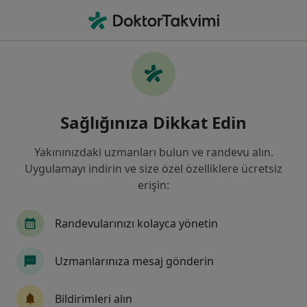
An
Yaygın Anksiyete Bozukluğu • Kocaeli Province, Türkiye
Filters
• 1
Sigorta
Harita
Yaygın Anksiyete Bozukluğu, Kocaeli
Sağlığınıza Dikkat Edin
Yakınınızdaki uzmanları bulun ve randevu alın.
Hangi uzmanlığı aramıştınız?
Uygulamayı indirin ve size özel özelliklere ücretsiz
Psikoloji
Psikiyatri
Aile Danışmanlığı
erişin:
Randevularınızı kolayca yönetin
Uzmanlarınıza mesaj gönderin
Bildirimleri alın