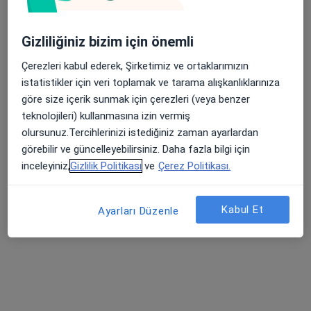
Gizliliğiniz bizim için önemli
Psk. Sena Anlar
Çerezleri kabul ederek, Şirketimiz ve ortaklarımızın
Psikoloji
istatistikler için veri toplamak ve tarama alışkanlıklarınıza
12 görüş
göre size içerik sunmak için çerezleri (veya benzer
teknolojileri) kullanmasına izin vermiş
Adres 1
Adres 2
Online
olursunuz.Tercihlerinizi istediğiniz zaman ayarlardan
görebilir ve güncelleyebilirsiniz. Daha fazla bilgi için
Kazım karabekir Mah. No:485 Kat:4, Kocaeli
•
Harita
inceleyiniz,
Gizlilik Politikası
ve
Çerez Politikası.
Ayemer Danışmanlık
Bu uzman ilgili adres için online danışmanlık/takvim sunmuyor.
Kabul Et
Ayarları Düzenle
Randevu talep et