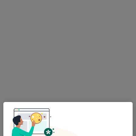
Kl. Psk. Aleyna Demir
Psikoloji
23 görüş
Adres
Online
Osman Yılmaz Mahallesi 637. Sokak No: 5 Özgenç Apt. D:1, Kocaeli
•
Harita
Uzm. Kl. Psk. Aleyna Emine Akıllı Demir
Bu uzman ilgili adres için online danışmanlık/takvim sunmuyor.
Randevu talep et