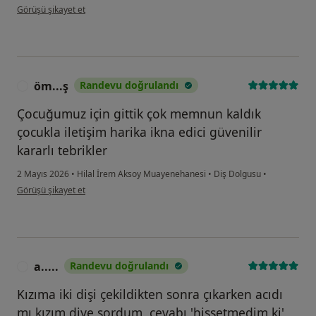
kullanıcının görüşüne göre o....r
Görüşü şikayet et
öm...ş
Randevu doğrulandı
Ö
Çocuğumuz için gittik çok memnun kaldık
çocukla iletişim harika ikna edici güvenilir
kararlı tebrikler
2 Mayıs 2026
•
Hilal İrem Aksoy Muayenehanesi
•
Diş Dolgusu
•
kullanıcının görüşüne göre öm...ş
Görüşü şikayet et
a.....
Randevu doğrulandı
A
Kızıma iki dişi çekildikten sonra çıkarken acıdı
mı kızım diye sordum, cevabı 'hissetmedim ki'