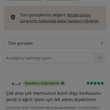
Tüm görüşleriniz değerli.
Moderasyon
Görüş
sürecimiz hakkında daha fazlasını öğrenin.
Görüşler içerisinde ara
o....r
Randevu doğrulandı
O
Çok ama çok memnunuz kızım dişçi korkusunu
yendi 0 ağrılı işlem için tek adres diyebilirim
23 Haziran 2026
•
Hilal İrem Aksoy Muayenehanesi
•
Acil Diş Çekimi
•