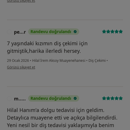
Görüşü şikayet et
pe...r
Randevu doğrulandı
P
7 yaşındaki kızımın diş çekimi için
gitmiştik,harika ilerledi hersey.
29 Ocak 2026
•
Hilal İrem Aksoy Muayenehanesi
•
Diş Çekimi
•
kullanıcının görüşüne göre pe...r
Görüşü şikayet et
m.....
Randevu doğrulandı
M
Hilal Hanım'a dolgu tedavisi için geldim.
Detaylıca muayene etti ve açıkça bilgilendirdi.
Yeni nesil bir diş tedavisi yaklaşımıyla benim