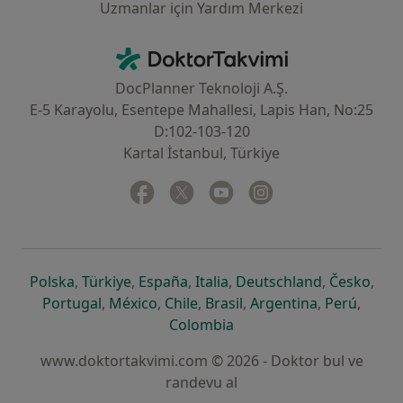
Uzmanlar için Yardım Merkezi
İletişim
DoktorTakvimi - Ana Sayfa
DocPlanner Teknoloji A.Ş.
E-5 Karayolu, Esentepe Mahallesi, Lapis Han, No:25
D:102-103-120
Kartal İstanbul, Türkiye
Facebook
yeni bir sekmede açılır
Twitter
yeni bir sekmede açılır
Youtube
yeni bir sekmede açılır
Instagram
yeni bir sekmede aç
yeni bir sekmede açılır
yeni bir sekmede açılır
yeni bir sekmede açılır
yeni bir sekmede açılır
yeni bir sek
yeni 
Polska
,
Türkiye
,
España
,
Italia
,
Deutschland
,
Česko
,
yeni bir sekmede açılır
yeni bir sekmede açılır
yeni bir sekmede açılır
yeni bir sekmede açılır
yeni bir sekm
yeni bi
Portugal
,
México
,
Chile
,
Brasil
,
Argentina
,
Perú
,
yeni bir sekmede açılır
Colombia
www.doktortakvimi.com © 2026 - Doktor bul ve
randevu al