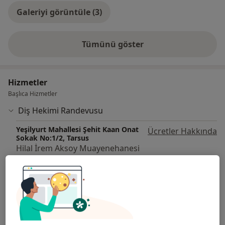
Galeriyi görüntüle (3)
Tümünü göster
deneyim hakkında
Hizmetler
Başlıca Hizmetler
Diş Hekimi Randevusu
Yeşilyurt Mahallesi Şehit Kaan Onat
Ücretler Hakkında
Sokak No:1/2, Tarsus
Hilal İrem Aksoy Muayenehanesi
Diğer Hizmetler
20'lik Diş Çekimi
Acil Diş Çekimi