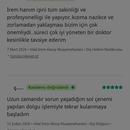
İrem hanım işini tüm sakinliği ve
profesyonelligi ile yapıyor..kızıma nazikce ve
zorlamadan yaklaşması bizim için çok
önemliydi..süreci çok iyi yöneten bir doktor
kesinlikle tavsiye ederim
7 Mart 2026
•
Hilal İrem Aksoy Muayenehanesi
•
Diş Hekimi Randevusu
kullanıcının görüşüne göre bi...
•
Görüşü şikayet et
ç.....
Randevu doğrulandı
Ç
Uzun zamandır sorun yaşadığım sol çenemi
yapılan dolgu işlemiyle tekrar kulanmaya
başladım
12 Şubat 2026
•
Hilal İrem Aksoy Muayenehanesi
•
Diş Dolgusu
•
kullanıcının görüşüne göre ç.....