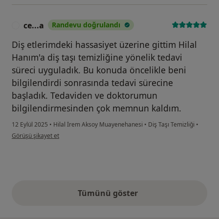
ce...a
Randevu doğrulandı
C
Diş etlerimdeki hassasiyet üzerine gittim Hilal
Hanım'a diş taşı temizliğine yönelik tedavi
süreci uyguladık. Bu konuda öncelikle beni
bilgilendirdi sonrasında tedavi sürecine
başladık. Tedaviden ve doktorumun
bilgilendirmesinden çok memnun kaldım.
12 Eylül 2025
•
Hilal İrem Aksoy Muayenehanesi
•
Diş Taşı Temizliği
•
kullanıcının görüşüne göre ce...a
Görüşü şikayet et
Tümünü göster
yukarıdaki görüşler