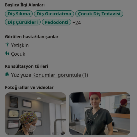
Başlıca İlgi Alanları
Diş Sıkma
Diş Gıcırdatma
Çocuk Diş Tedavisi
a11y_sr_more_diseases
Diş Çürükleri
Pedodonti
+24
Görülen hasta/danışanlar
Yetişkin
Çocuk
Konsültasyon türleri
Yüz yüze
Konumları görüntüle (1)
Fotoğraflar ve videolar