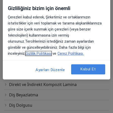
Ağız Bakımı Eğitimi
Gizliliğiniz bizim için önemli
Ağız Bakımı(Diş Ve Diş Eti Bakımı)
Çerezleri kabul ederek, Şirketimiz ve ortaklarımızın
Bonding
istatistikler için veri toplamak ve tarama alışkanlıklarınıza
göre size içerik sunmak için çerezleri (veya benzer
Botoks
teknolojileri) kullanmasına izin vermiş
olursunuz.Tercihlerinizi istediğiniz zaman ayarlardan
Bruksizm Tedavisi
görebilir ve güncelleyebilirsiniz. Daha fazla bilgi için
Dental Anestezi
inceleyiniz,
Gizlilik Politikası
ve
Çerez Politikası.
Dental X-Ray
Kabul Et
Ayarları Düzenle
Diastema Kapama
Direkt ve İndirekt Kompozit Lamina
Diş Beyazlatma
Diş Dolgusu