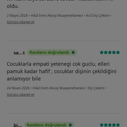
oldu.
2 Mayıs 2026
•
Hilal İrem Aksoy Muayenehanesi
•
Acil Diş Çekimi
•
kullanıcının görüşüne göre a.....
Görüşü şikayet et
sa...t
Randevu doğrulandı
S
Cocuklarla empati yetenegi cok guclu, elleri
pamuk kadar hafif ; cocuklar dişinin çekildiğini
anlamıyor bile
24 Nisan 2026
•
Hilal İrem Aksoy Muayenehanesi
•
Diş Çekimi
•
kullanıcının görüşüne göre sa...t
Görüşü şikayet et
bi...
Randevu doğrulandı
B