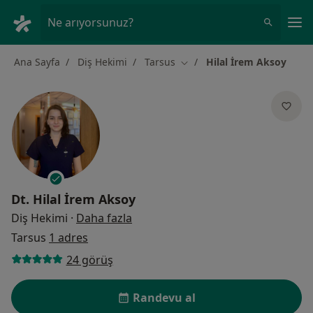
An
Ne arıyorsunuz?
Ana Sayfa
Diş Hekimi
Tarsus
Hilal İrem Aksoy
Şehir değiştir
Dt.
Hilal İrem Aksoy
uzmanliklar hakkinda
Diş Hekimi
·
Daha fazla
Tarsus
1 adres
24 görüş
Randevu al