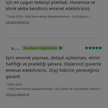
için en uygun tedaviyi planladı. Hocamıza ve
klinik ekibe kendinizi emanet edebilirsiniz.
7 Ocak 2026
•
Hilal İrem Aksoy Muayenehanesi
•
Diş Dolgusu
•
kullanıcının görüşüne göre m.....
Görüşü şikayet et
s.....
Randevu doğrulandı
S
İşini severek yapması, detaylı açıklaması, elinin
hafifliği ve pratikliği şahane. Dişlerinizi güvenle
emenat edebilirsiniz. Dişçi fobinizi yeneceğiniz
garanti
7 Ekim 2025
•
Hilal İrem Aksoy Muayenehanesi
•
Diş Sıkma ve Gıcırdatma Tedavisi
•
kullanıcının görüşüne göre s.....
Görüşü şikayet et