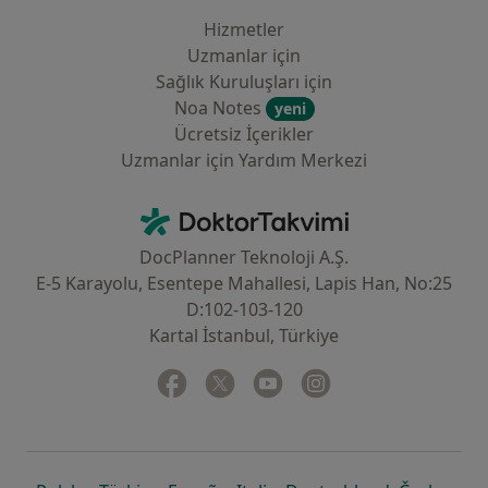
Hizmetler
Uzmanlar için
Sağlık Kuruluşları için
Noa Notes
yeni
Ücretsiz İçerikler
Uzmanlar için Yardım Merkezi
İletişim
DoktorTakvimi - Ana Sayfa
DocPlanner Teknoloji A.Ş.
E-5 Karayolu, Esentepe Mahallesi, Lapis Han, No:25
D:102-103-120
Kartal İstanbul, Türkiye
Facebook
yeni bir sekmede açılır
Twitter
yeni bir sekmede açılır
Youtube
yeni bir sekmede açılır
Instagram
yeni bir sekmede aç