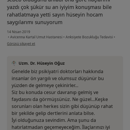
yazdı çok şükür su an iyiyim konuşması bile
rahatlatmaya yetti sayın hüseyin hocam
saygılarımı sunuyorum
14 Nisan 2019
•
Avicenna Kartal Umut Hastanesi
•
Anksiyete Bozukluğu Tedavisi
•
kullanıcının görüşüne göre he...i
Görüşü şikayet et
Uzm. Dr. Hüseyin Oğuz
Genelde biz psikiyatri doktorları hakkında
insanlar ön yargılı ve olumsuz düşünür bu
yüzden de gelmeye çekinirler...
Siz bu konuda cesur davranıp gelmiş ve
faydasını da görmüşsünüz. Ne güzel...Keşke
sorunları olan herkes sizin gibi düşünüp rahat
bir şekilde gelip dertlerini anlata bilse.
İyi olduğunuza sevindim. Ama şunu da
hatırlatmadan geçemeyeceğim. İlaçlarınızı iyi