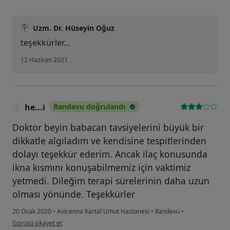
Uzm. Dr. Hüseyin Oğuz
teşekkürler...
12 Haziran 2021
he...i
Randevu doğrulandı
Doktor beyin babacan tavsiyelerini büyük bir
dikkatle algıladım ve kendisine tespitlerinden
dolayı teşekkür ederim. Ancak ilaç konusunda
ikna kısmını konuşabilmemiz için vaktimiz
yetmedi. Dileğim terapi sürelerinin daha uzun
olması yönünde. Teşekkürler
20 Ocak 2020
•
Avicenna Kartal Umut Hastanesi
•
Randevu
•
kullanıcının görüşüne göre he...i
Görüşü şikayet et