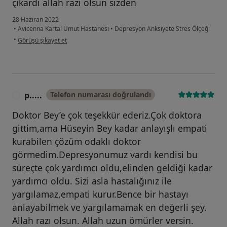
çıkardı allah razı olsun sizden
28 Haziran 2022
•
Avicenna Kartal Umut Hastanesi
•
Depresyon Anksiyete Stres Ölçeği
kullanıcının görüşüne göre se...
•
Görüşü şikayet et
p.....
Telefon numarası doğrulandı
P
Doktor Bey’e çok teşekkür ederiz.Çok doktora
gittim,ama Hüseyin Bey kadar anlayışlı empati
kurabilen çözüm odaklı doktor
görmedim.Depresyonumuz vardı kendisi bu
süreçte çok yardımcı oldu,elinden geldiği kadar
yardımcı oldu. Sizi asla hastalığınız ile
yargılamaz,empati kurur.Bence bir hastayı
anlayabilmek ve yargılamamak en değerli şey.
Allah razı olsun. Allah uzun ömürler versin.