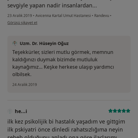
sevgiyle yapan nadir insanlardan...
23 Aralık 2019
•
Avicenna Kartal Umut Hastanesi
•
Randevu
•
kullanıcının görüşüne göre he...i
Görüşü şikayet et
Uzm. Dr. Hüseyin Oğuz
Teşekkürler, sizleri mutlu görmek, memnun
kaldığınızı duymak bizimde mutluluk
kaynağımız... Keşke herkese ulaşıp yardımcı
olbilsek.
24 Aralık 2019
he...i
ilk kez psikolijik bi hastalık yaşadım ve gittgim
ilk pskiyatri önce dinledi rahatsızlığıma neyin
sebeb olduğunu anladı ona göre ilaçlarımı