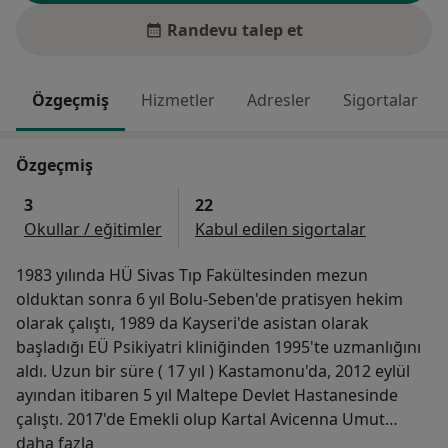
Randevu talep et
Özgeçmiş
Hizmetler
Adresler
Sigortalar
Özgeçmiş
3
22
Okullar / eğitimler
Kabul edilen sigortalar
1983 yılında HÜ Sivas Tıp Fakültesinden mezun
olduktan sonra 6 yıl Bolu-Seben'de pratisyen hekim
olarak çalıştı, 1989 da Kayseri'de asistan olarak
başladığı EÜ Psikiyatri kliniğinden 1995'te uzmanlığını
aldı. Uzun bir süre ( 17 yıl ) Kastamonu'da, 2012 eylül
ayından itibaren 5 yıl Maltepe Devlet Hastanesinde
çalıştı. 2017'de Emekli olup Kartal Avicenna Umut
Hakkımda
Hastanesinde çalışmaya başladı.
daha fazla