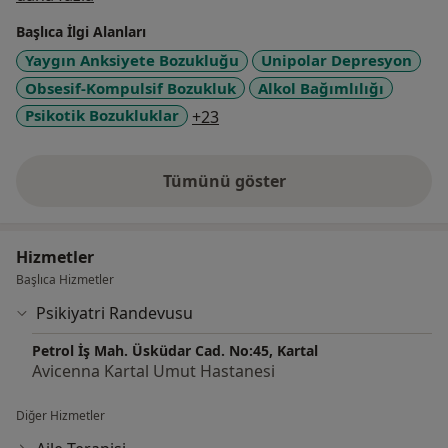
Başlıca İlgi Alanları
Yaygın Anksiyete Bozukluğu
Unipolar Depresyon
Obsesif-Kompulsif Bozukluk
Alkol Bağımlılığı
a11y_sr_more_diseases
Psikotik Bozukluklar
+23
Tümünü göster
deneyim hakkında
Hizmetler
Başlıca Hizmetler
Psikiyatri Randevusu
Petrol İş Mah. Üsküdar Cad. No:45, Kartal
Avicenna Kartal Umut Hastanesi
Diğer Hizmetler