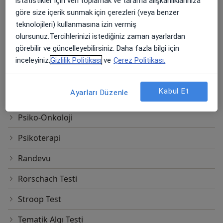
istatistikler için veri toplamak ve tarama alışkanlıklarınıza
göre size içerik sunmak için çerezleri (veya benzer
Metropolitan Okul Olgunluğu Testi
teknolojileri) kullanmasına izin vermiş
MOCCA Testi
olursunuz.Tercihlerinizi istediğiniz zaman ayarlardan
görebilir ve güncelleyebilirsiniz. Daha fazla bilgi için
Moxo Dikkat Ölçme Testi
inceleyiniz,
Gizlilik Politikası
ve
Çerez Politikası.
Normal Randevu
Kabul Et
Ayarları Düzenle
Panik Bozukluğu Şiddet Ölçeği
Psiko-Onkoloji
Psikoterapi
Randevu
Rorschach Testi
Stroop Test
Tematik Algı Testi