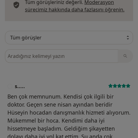
Tüm görüşleriniz değerli.
Moderasyon
Görüş
sürecimiz hakkında daha fazlasını öğrenin.
Görüşler içerisinde ara
s.....
S
Ben çok memnunum. Kendisi çok ilgili bir
doktor. Geçen sene nisan ayından beridir
Hüseyin hocadan danışmanlık hizmeti alıyorum.
Mükemmel bir hoca. Kendimi daha iyi
hissetmeye başladım. Geldiğim şikayetten
dolayı daha iyi yol kat ettim. Şu anda çok