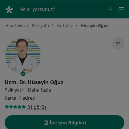
An
Ne arıyorsunuz?
Ana Sayfa
Psikiyatri
Kartal
Hüseyin Oğuz
Şehir değiştir
Uzm. Dr.
Hüseyin Oğuz
uzmanliklar hakkinda
Psikiyatri
·
Daha fazla
Kartal
1 adres
31 görüş
İletişim Bilgileri