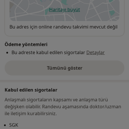
Haritayı büyüt
yeni bir sekmede açılır
Uygunluk
Bu adres için online randevu takvimi mevcut değil
Ödeme yöntemleri
Bu adreste kabul edilen sigortalar
Detaylar
Tümünü göster
adres hakkında
Kabul edilen sigortalar
Anlaşmalı sigortaların kapsamı ve anlaşma türü
değişken olabilir. Randevu aşamasında doktor/uzman
ile iletişim kurabilirsiniz.
SGK