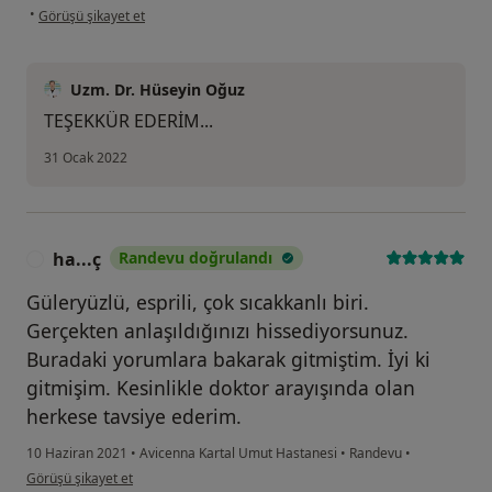
kullanıcının görüşüne göre er...z
•
Görüşü şikayet et
Uzm. Dr. Hüseyin Oğuz
TEŞEKKÜR EDERİM...
31 Ocak 2022
ha...ç
Randevu doğrulandı
H
Güleryüzlü, esprili, çok sıcakkanlı biri.
Gerçekten anlaşıldığınızı hissediyorsunuz.
Buradaki yorumlara bakarak gitmiştim. İyi ki
gitmişim. Kesinlikle doktor arayışında olan
herkese tavsiye ederim.
10 Haziran 2021
•
Avicenna Kartal Umut Hastanesi
•
Randevu
•
kullanıcının görüşüne göre ha...ç
Görüşü şikayet et