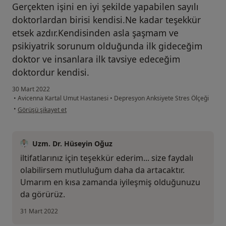
Gerçekten işini en iyi şekilde yapabilen sayılı
doktorlardan birisi kendisi.Ne kadar teşekkür
etsek azdır.Kendisinden asla şaşmam ve
psikiyatrik sorunum olduğunda ilk gideceğim
doktor ve insanlara ilk tavsiye edeceğim
doktordur kendisi.
30 Mart 2022
•
Avicenna Kartal Umut Hastanesi
•
Depresyon Anksiyete Stres Ölçeği
kullanıcının görüşüne göre p.....
•
Görüşü şikayet et
Uzm. Dr. Hüseyin Oğuz
iltifatlarınız için teşekkür ederim... size faydalı
olabilirsem mutluluğum daha da artacaktır.
Umarım en kısa zamanda iyileşmiş olduğunuzu
da görürüz.
31 Mart 2022