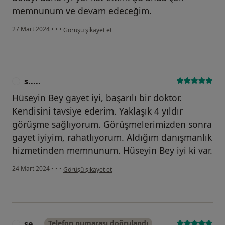
memnunum ve devam edeceğim.
kullanıcının görüşüne göre s.....
27 Mart 2024
•
•
•
Görüşü şikayet et
s.....
S
Hüseyin Bey gayet iyi, başarılı bir doktor.
Kendisini tavsiye ederim. Yaklaşık 4 yıldır
görüşme sağlıyorum. Görüşmelerimizden sonra
gayet iyiyim, rahatlıyorum. Aldığım danışmanlık
hizmetinden memnunum. Hüseyin Bey iyi ki var.
kullanıcının görüşüne göre s.....
24 Mart 2024
•
•
•
Görüşü şikayet et
se...
Telefon numarası doğrulandı
S