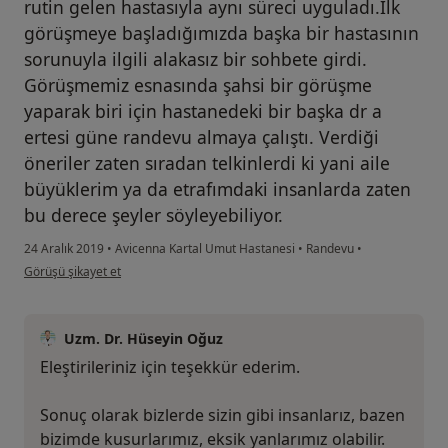
rutin gelen hastasıyla aynı süreci uyguladı.İlk
görüşmeye başladığımızda başka bir hastasının
sorunuyla ilgili alakasız bir sohbete girdi.
Görüşmemiz esnasında şahsi bir görüşme
yaparak biri için hastanedeki bir başka dr a
ertesi güne randevu almaya çalıştı. Verdiği
öneriler zaten sıradan telkinlerdi ki yani aile
büyüklerim ya da etrafımdaki insanlarda zaten
bu derece şeyler söyleyebiliyor.
24 Aralık 2019
•
Avicenna Kartal Umut Hastanesi
•
Randevu
•
kullanıcının görüşüne göre s.....
Görüşü şikayet et
Uzm. Dr. Hüseyin Oğuz
Eleştirileriniz için teşekkür ederim.
Sonuç olarak bizlerde sizin gibi insanlarız, bazen
bizimde kusurlarımız, eksik yanlarımız olabilir.