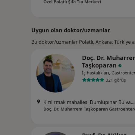
Özel Polatlı Şifa Tıp Merkezi
Uygun olan doktor/uzmanlar
Bu doktor/uzmanlar Polatlı, Ankara, Türkiye 
Doç. Dr. Muharr
Taşkoparan
İç hastalıkları, Gastroenter
321 görüş
Kızılırmak mahallesi Dumlupınar Bulvarı YDA CENTER A1 BLOKNo:9 10.kat Daire.405, Ankara