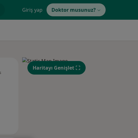
Giriş yap
Doktor musunuz?
Pzt,
Sal,
Çar,
Haritayı Genişlet
s
10 Ağustos
11 Ağustos
12 Ağustos