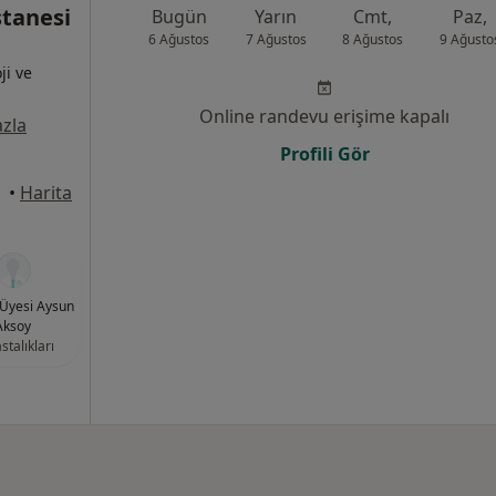
stanesi
Bugün
Yarın
Cmt,
Paz,
6 Ağustos
7 Ağustos
8 Ağustos
9 Ağusto
ji ve
Online randevu erişime kapalı
zla
Profili Gör
alle
•
Harita
. Üyesi Aysun
Aksoy
stalıkları