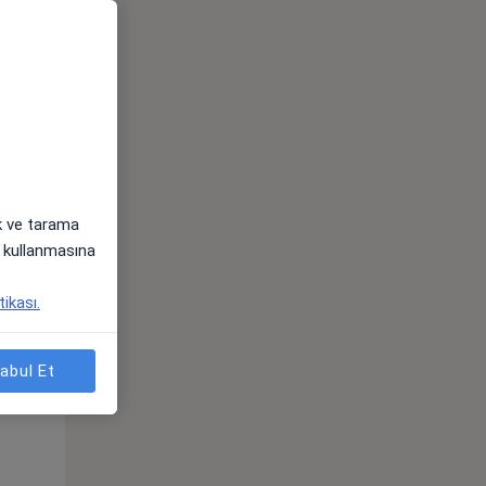
Pzt,
Sal,
Çar,
s
10 Ağustos
11 Ağustos
12 Ağustos
ak ve tarama
i) kullanmasına
tikası.
Pzt,
Sal,
Çar,
s
10 Ağustos
11 Ağustos
12 Ağustos
abul Et