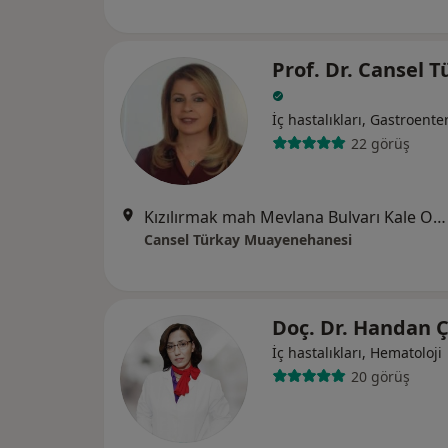
Prof. Dr. Cansel 
İç hastalıkları, Gastroenter
22 görüş
Kızılırmak mah Mevlana Bulvarı Kale Ofis İş Merkezi B blok 6.kat No 150 / no:28Çukurambar, Ankara
Cansel Türkay Muayenehanesi
Doç. Dr. Handan Ç
İç hastalıkları, Hematoloji
20 görüş