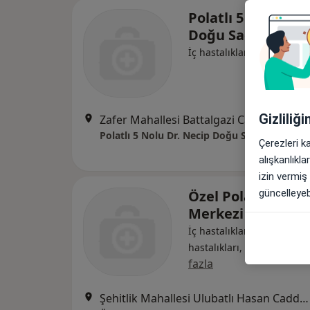
Polatlı 5 Nolu Dr.
Doğu Sağlık Ocağ
İç hastalıkları
Gizliliğ
Zafer Mahallesi Battalgazi Cad., Ankara
•
Polatlı 5 Nolu Dr. Necip Doğu Sağlık Ocağı
Çerezleri k
alışkanlıkl
izin vermiş
Özel Polatlı Şifa T
güncelleyebi
Merkezi
İç hastalıkları, Enfeksiyon
hastalıkları, Genel cerrahi
fazla
Şehitlik Mahallesi Ulubatlı Hasan Caddesi No:30, Polatlı