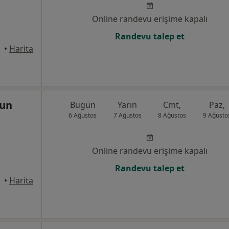
Online randevu erişime kapalı
Randevu talep et
alle
•
Harita
sun
Bugün
Yarın
Cmt,
Paz,
6 Ağustos
7 Ağustos
8 Ağustos
9 Ağusto
Online randevu erişime kapalı
Randevu talep et
alle
•
Harita