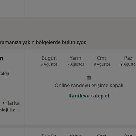
aramanıza yakın bölgelerde bulunuyor.
em
Bugün
Yarın
Cmt,
Paz,
6 Ağustos
7 Ağustos
8 Ağustos
9 Ağusto
oloji
Online randevu erişime kapalı
Randevu talep et
•
Harita
Doç. Dr. Muharrem Taşkoparan Gastroenteroloji Uzmanı | Endoskopi ve Kolonoskopi Merkezi Ankara