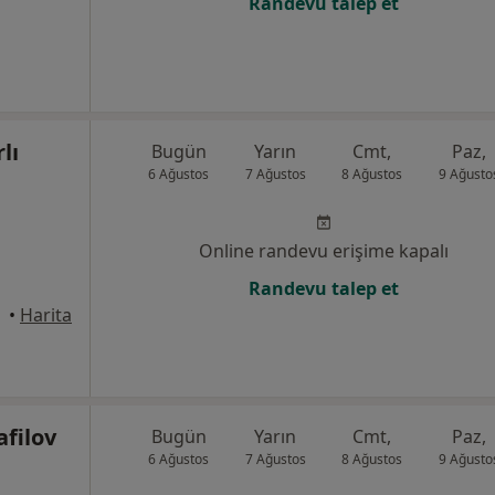
Randevu talep et
lı
Bugün
Yarın
Cmt,
Paz,
6 Ağustos
7 Ağustos
8 Ağustos
9 Ağusto
Online randevu erişime kapalı
Randevu talep et
alle
•
Harita
afilov
Bugün
Yarın
Cmt,
Paz,
6 Ağustos
7 Ağustos
8 Ağustos
9 Ağusto