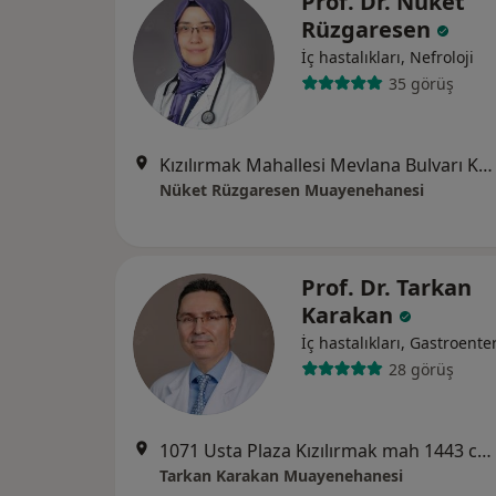
Prof. Dr. Nüket
Rüzgaresen
İç hastalıkları, Nefroloji
35 görüş
Kızılırmak Mahallesi Mevlana Bulvarı Kale Ofis No:150/77 Çukurambar, Ankara
Nüket Rüzgaresen Muayenehanesi
Prof. Dr. Tarkan
Karakan
İç hastalıkları, Gastroenter
28 görüş
1071 Usta Plaza Kızılırmak mah 1443 cad no 25 A blok daire 20 Çukurambar, Ankara
Tarkan Karakan Muayenehanesi