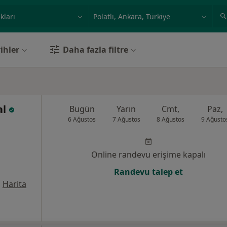
ilgi alanı ve hastalık, isim
örnek: İstanbul
ihler
Daha fazla filtre
al
Bugün
Yarın
Cmt,
Paz,
6 Ağustos
7 Ağustos
8 Ağustos
9 Ağusto
Online randevu erişime kapalı
Randevu talep et
•
Harita