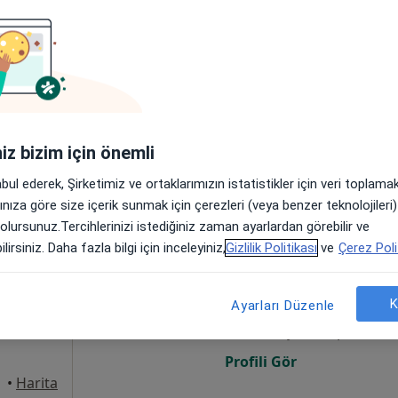
 Necip
Bugün
Yarın
Cmt,
Paz,
ı
6 Ağustos
7 Ağustos
8 Ağustos
9 Ağusto
Online randevu erişime kapalı
Profili Gör
iniz bizim için önemli
Harita
abul ederek, Şirketimiz ve ortaklarımızın istatistikler için veri toplam
arınıza göre size içerik sunmak için çerezleri (veya benzer teknolojiler
 olursunuz.Tercihlerinizi istediğiniz zaman ayarlardan görebilir ve
ıp
lirsiniz. Daha fazla bilgi için inceleyiniz,
Gizlilik Politikası
ve
Çerez Poli
Bugün
Yarın
Cmt,
Paz,
6 Ağustos
7 Ağustos
8 Ağustos
9 Ağusto
K
Ayarları Düzenle
·
Daha
Online randevu erişime kapalı
Profili Gör
•
Harita