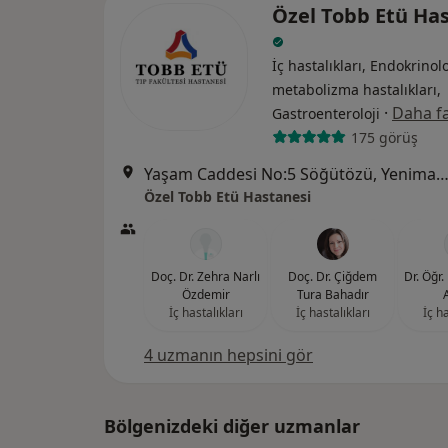
Özel Tobb Etü Ha
İç hastalıkları, Endokrinolo
metabolizma hastalıkları,
·
Daha fa
Gastroenteroloji
175 görüş
Yaşam Caddesi No:5 Söğütözü, Yenimah
Özel Tobb Etü Hastanesi
Doç. Dr. Zehra Narlı
Doç. Dr. Çiğdem
Dr. Öğr
Özdemir
Tura Bahadır
İç hastalıkları
İç hastalıkları
İç ha
4 uzmanın hepsini gör
Bölgenizdeki diğer uzmanlar