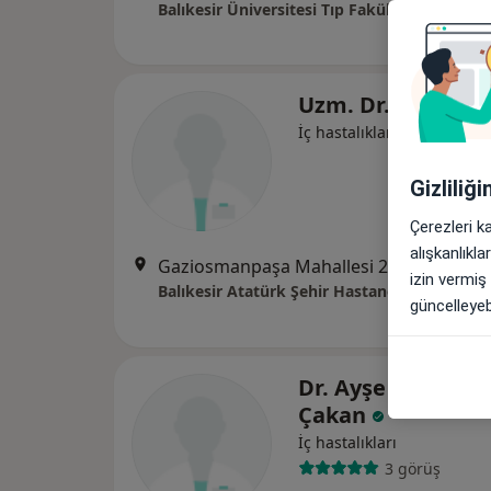
Balıkesir Üniversitesi Tıp Fakültesi
Uzm. Dr. Cüneyt 
İç hastalıkları
Gizliliğ
Çerezleri k
alışkanlıkl
Gaziosmanpaşa Mahallesi 209. Sokak No:26, Balıkesir
izin vermiş
Balıkesir Atatürk Şehir Hastanesi
güncelleyebi
Dr. Ayşe Ebru Bar
Çakan
İç hastalıkları
3 görüş