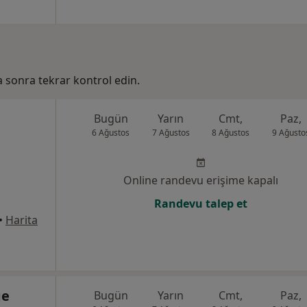
ha sonra tekrar kontrol edin.
Bugün
Yarın
Cmt,
Paz,
6 Ağustos
7 Ağustos
8 Ağustos
9 Ağusto
Online randevu erişime kapalı
Randevu talep et
•
Harita
ge
Bugün
Yarın
Cmt,
Paz,