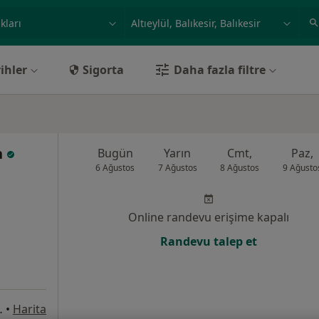
ilgi alanı ve hastalık, isim
örnek: İstanbul
ihler
Sigorta
Daha fazla filtre
n
Bugün
Yarın
Cmt,
Paz,
6 Ağustos
7 Ağustos
8 Ağustos
9 Ağusto
Online randevu erişime kapalı
Randevu talep et
17 Km, Balıkesir
•
Harita