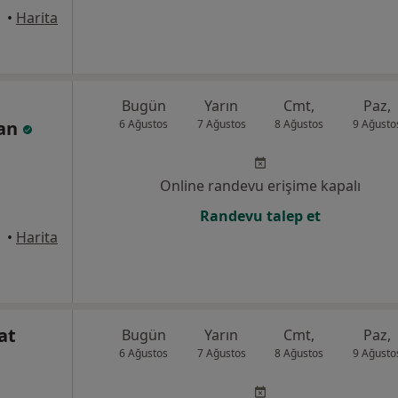
•
Harita
Bugün
Yarın
Cmt,
Paz,
lan
6 Ağustos
7 Ağustos
8 Ağustos
9 Ağusto
Online randevu erişime kapalı
Randevu talep et
•
Harita
at
Bugün
Yarın
Cmt,
Paz,
6 Ağustos
7 Ağustos
8 Ağustos
9 Ağusto