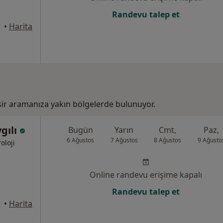
Randevu talep et
•
Harita
esir aramanıza yakın bölgelerde bulunuyor.
gılı
Bugün
Yarın
Cmt,
Paz,
6 Ağustos
7 Ağustos
8 Ağustos
9 Ağusto
oloji
Online randevu erişime kapalı
Randevu talep et
•
Harita