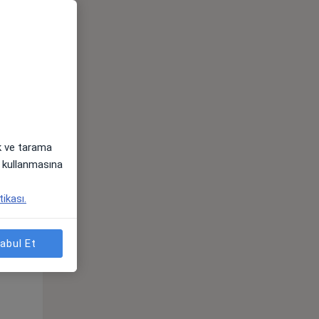
Pzt,
Sal,
Çar,
s
10 Ağustos
11 Ağustos
12 Ağustos
ak ve tarama
i) kullanmasına
tikası.
abul Et
Pzt,
Sal,
Çar,
s
10 Ağustos
11 Ağustos
12 Ağustos