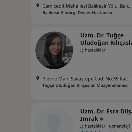
Camicedit Mahallesi Balıkesir Yolu, Balıkesir
Balıkesir Sındırgı Devlet Hastanesi
Uzm. Dr. Tuğçe
Uludoğan Kılıças
İç hastalıkları
Plevne Mah. Savaştepe Cad. No:35 Kat:1 Daire:2, Balıkesir
Tuğçe Uludoğan Kılıçaslan Muayenehanesi
Uzm. Dr. Esra Dilş
İmrak
İç hastalıkları, Romatoloji