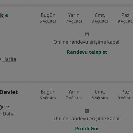
ak
Bugün
Yarın
Cmt,
Paz,
6 Ağustos
7 Ağustos
8 Ağustos
9 Ağusto
Online randevu erişime kapalı
Randevu talep et
•
Harita
 Devlet
Bugün
Yarın
Cmt,
Paz,
6 Ağustos
7 Ağustos
8 Ağustos
9 Ağusto
ğı ve
·
Daha
Online randevu erişime kapalı
Profili Gör