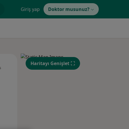
Giriş yap
Doktor musunuz?
Pzt,
Sal,
Çar,
Haritayı Genişlet
s
10 Ağustos
11 Ağustos
12 Ağustos