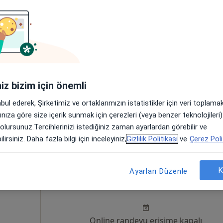
Ağgil
Bugün
Yarın
Cmt,
Paz,
6 Ağustos
7 Ağustos
8 Ağustos
9 Ağusto
iniz bizim için önemli
Online randevu erişime kapalı
abul ederek, Şirketimiz ve ortaklarımızın istatistikler için veri toplam
Randevu talep et
arınıza göre size içerik sunmak için çerezleri (veya benzer teknolojiler
•
Harita
 olursunuz.Tercihlerinizi istediğiniz zaman ayarlardan görebilir ve
lirsiniz. Daha fazla bilgi için inceleyiniz,
Gizlilik Politikası
ve
Çerez Poli
K
Ayarları Düzenle
utçu
Bugün
Yarın
Cmt,
Paz,
6 Ağustos
7 Ağustos
8 Ağustos
9 Ağusto
Online randevu erişime kapalı