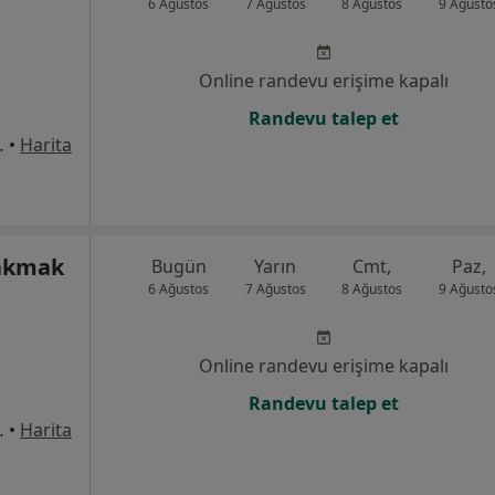
6 Ağustos
7 Ağustos
8 Ağustos
9 Ağusto
Online randevu erişime kapalı
Randevu talep et
17 Km, Balıkesir
•
Harita
Çakmak
Bugün
Yarın
Cmt,
Paz,
6 Ağustos
7 Ağustos
8 Ağustos
9 Ağusto
Online randevu erişime kapalı
Randevu talep et
No:50, Balıkesir
•
Harita