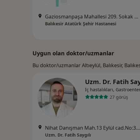
Gaziosmanpaşa Mahallesi 209. Sokak No:26, Balıkesir
Balıkesir Atatürk Şehir Hastanesi
Uygun olan doktor/uzmanlar
Bu doktor/uzmanlar Altıeylül, Balıkesir, Balık
Uzm. Dr. Fatih Say
İç hastalıkları, Gastroenter
27 görüş
Nihat Danışman Mah.13 Eylül cad.No:3/2 Kat::3 Daire:8, Manisa
Uzm. Dr. Fatih Saygılı