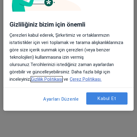
İç hastalıkları, Gastroenteroloji
27 görüş
Nihat Danışman Mah.13 Eylül cad.No:3/2 Kat::3 Daire:8, Manisa
•
Harita
Gizliliğiniz bizim için önemli
Uzm. Dr. Fatih Saygılı
Bu uzman ilgili adres için online danışmanlık/takvim sunmuyor.
Çerezleri kabul ederek, Şirketimiz ve ortaklarımızın
istatistikler için veri toplamak ve tarama alışkanlıklarınıza
Randevu talep et
göre size içerik sunmak için çerezleri (veya benzer
teknolojileri) kullanmasına izin vermiş
olursunuz.Tercihlerinizi istediğiniz zaman ayarlardan
görebilir ve güncelleyebilirsiniz. Daha fazla bilgi için
inceleyiniz,
Gizlilik Politikası
ve
Çerez Politikası.
Kabul Et
Ayarları Düzenle
Doç. Dr. Fahri Güneş
İç hastalıkları