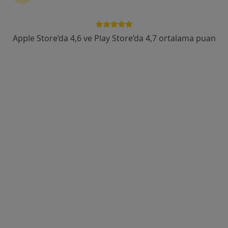
Adres 1
Adres 2
Apple Store’da 4,6 ve Play Store’da 4,7 ortalama puan
Çağış Yerleşkesi Bigadiç Yolu Üzeri 17 Km, Balıkesir
•
Harita
Balıkesir Üniversitesi Tıp Fakültesi
Bu uzman ilgili adres için online danışmanlık/takvim sunmuyor.
Randevu talep et
Uzm. Dr. Cüneyt Ağgil
İç hastalıkları