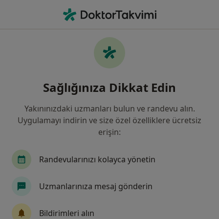
An
İç Hastalıkları • Karesi, Balıkesir, Balıkesir
Filters
Sigorta
Harita
İç Hastalıkları, Karesi, Balıkesir
Sağlığınıza Dikkat Edin
Yakınınızdaki uzmanları bulun ve randevu alın.
Uygulamayı indirin ve size özel özelliklere ücretsiz
erişin:
Randevularınızı kolayca yönetin
Doç. Dr. Hacer Şen
Uzmanlarınıza mesaj gönderin
İç hastalıkları
10 görüş
Bildirimleri alın