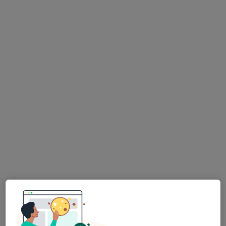
Bu uzman ilgili adres için online danışmanlık/takvim sunmuyor.
Randevu talep et
Uygun olan doktor/uzmanlar
Bu doktor/uzmanlar Karesi, Balıkesir, Balıkesir
aramanıza yakın bölgelerde bulunuyor.
Uzm. Dr. Fatih Saygılı