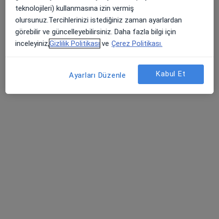
Bu uzman ilgili adres için online danışmanlık/takvim sunmuyor.
teknolojileri) kullanmasına izin vermiş
olursunuz.Tercihlerinizi istediğiniz zaman ayarlardan
Randevu talep et
görebilir ve güncelleyebilirsiniz. Daha fazla bilgi için
inceleyiniz,
Gizlilik Politikası
ve
Çerez Politikası.
Kabul Et
Ayarları Düzenle
Op. Dr. Nagihan Kaya
Kadın hastalıkları ve doğum
11 görüş
Tem Avrupa Otoyolu Göztepe Çıkışı No: 1Bağcılar, İstanbul
•
Harita
Bağcılar Medipol Mega Üniversite Hastanesi
Bu uzman ilgili adres için online danışmanlık/takvim sunmuyor.