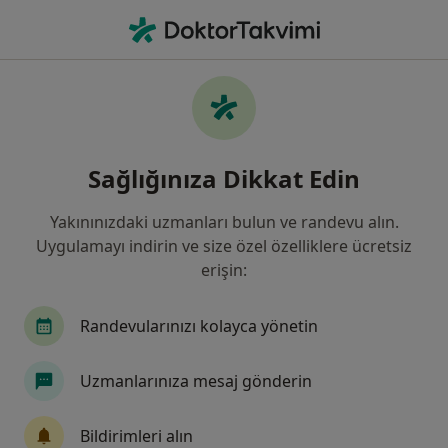
An
Kadın Hastalıkları Ve Doğum • Istanbul
Filters
Sigorta:
Ace European Sigort
İstanbul bölgesinde Ace European Sigorta
Sağlığınıza Dikkat Edin
kabul eden Kadın Hastalıkları Ve Doğum
Uzmanları
Yakınınızdaki uzmanları bulun ve randevu alın.
Uygulamayı indirin ve size özel özelliklere ücretsiz
erişin:
Randevularınızı kolayca yönetin
Uzmanlarınıza mesaj gönderin
Doç. Dr. Ünal İsaoğlu
Bildirimleri alın
Kadın hastalıkları ve doğum