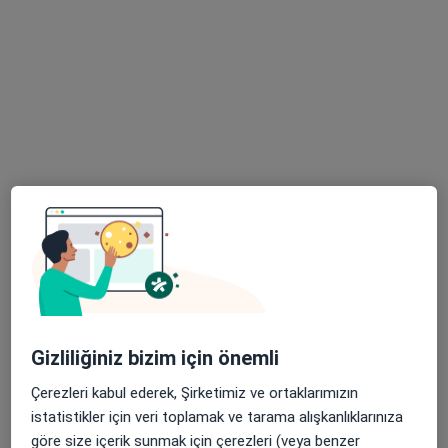
Acıbadem Kartal Hastanesi
Bu uzman ilgili adres için online danışmanlık/takvim sunmuyor.
Randevu talep et
Op. Dr. Asuman Sevük
Kadın hastalıkları ve doğum
Gizliliğiniz bizim için önemli
3 görüş
Çerezleri kabul ederek, Şirketimiz ve ortaklarımızın
Alemdağ Yanyolu Cad. No:36, Üsküdar
•
Harita
istatistikler için veri toplamak ve tarama alışkanlıklarınıza
Özel Çamlıca Erdem Hastanesi
göre size içerik sunmak için çerezleri (veya benzer