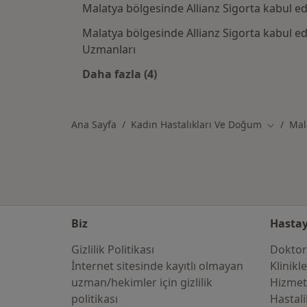
Malatya bölgesinde Allianz Sigorta kabul e
Malatya bölgesinde Allianz Sigorta kabul e
Uzmanları
Daha fazla (4)
Kategoride daha fazlası: Allianz S
Ana Sayfa
Kadın Hastalıkları Ve Doğum
Mal
Şehir değ
Biz
Hastay
Gizlilik Politikası
Doktor
İnternet sitesinde kayıtlı olmayan
Klinikl
uzman/hekimler i̇çin gizlilik
Hizmet
politikası
Hastali