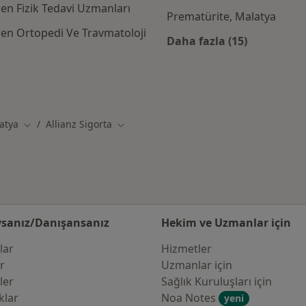
den Fizik Tedavi Uzmanları
Prematürite, Malatya
den Ortopedi Ve Travmatoloji
Daha fazla (15)
Kategoride daha f
igorta kabul eden diğer doktorlar
atya
Allianz Sigorta
iştir
Şehir değiştir
Şehir değiştir
sanız/Danışansanız
Hekim ve Uzmanlar için
lar
Hizmetler
er
Uzmanlar için
ler
Sağlık Kuruluşları için
klar
Noa Notes
yeni