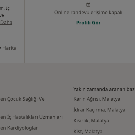
m, İç
Online randevu erişime kapalı
 ve
·
Daha
Profili Gör
•
Harita
Yakın zamanda aranan bazı 
den Çocuk Sağlığı Ve
Karın Ağrısı, Malatya
İdrar Kaçırma, Malatya
en İç Hastalıkları Uzmanları
Kısırlık, Malatya
den Kardiyologlar
Kist, Malatya