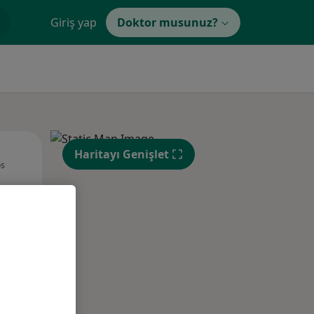
Giriş yap
Doktor musunuz?
Sal,
Çar,
Per,
Haritayı Genişlet
os
11 Ağustos
12 Ağustos
13 Ağustos