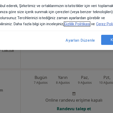
abul ederek, Şirketimiz ve ortaklarımızın istatistikler için veri toplam
 Murat
Bugün
Yarın
Paz,
Pzt,
arınıza göre size içerik sunmak için çerezleri (veya benzer teknolojiler
7 Ağustos
8 Ağustos
9 Ağustos
10 Ağust
 olursunuz.Tercihlerinizi istediğiniz zaman ayarlardan görebilir ve
lirsiniz. Daha fazla bilgi için inceleyiniz,
Gizlilik Politikası
ve
Çerez Poli
um
Online randevu erişime kapalı
K
Ayarları Düzenle
Randevu talep et
•
Harita
Bugün
Yarın
Paz,
Pzt,
7 Ağustos
8 Ağustos
9 Ağustos
10 Ağust
um
Online randevu erişime kapalı
Randevu talep et