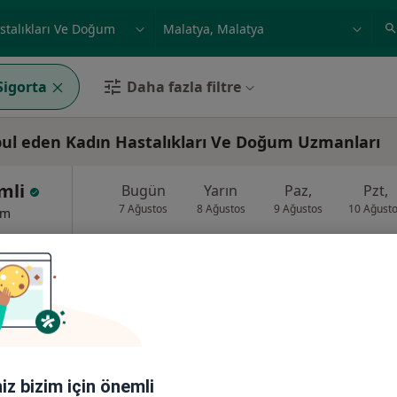
ilgi alanı ve hastalık, isim
örnek: İstanbul
Sigorta
Daha fazla filtre
abul eden Kadın Hastalıkları Ve Doğum Uzmanları
emli
Bugün
Yarın
Paz,
Pzt,
7 Ağustos
8 Ağustos
9 Ağustos
10 Ağust
um
Online randevu erişime kapalı
Randevu talep et
No:145, Malatya
•
Harita
iniz bizim için önemli