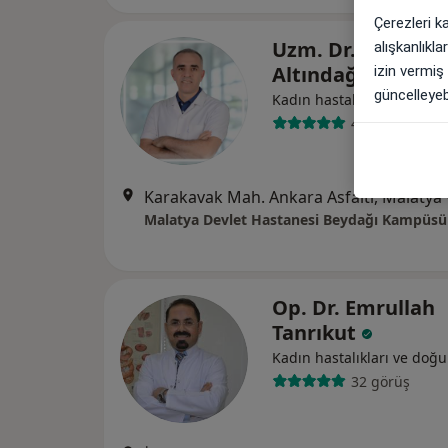
Çerezleri k
Uzm. Dr. Mehmet
alışkanlıkl
Altındağ
izin vermiş
güncelleyebi
Kadın hastalıkları ve doğ
4 görüş
Karakavak Mah. Ankara Asfaltı, Malatya
Malatya Devlet Hastanesi Beydağı Kampüsü
Op. Dr. Emrullah
Tanrıkut
Kadın hastalıkları ve doğ
32 görüş