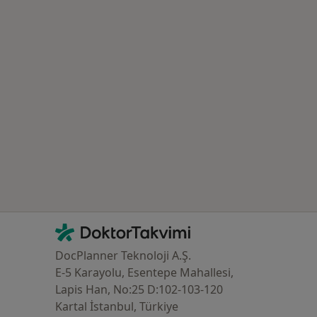
azlası: Yakın zamanda aranan bazı hastalıklar
İletişim
DoktorTakvimi - Ana Sayfa
DocPlanner Teknoloji A.Ş.
E-5 Karayolu, Esentepe Mahallesi,
Lapis Han, No:25 D:102-103-120
Kartal İstanbul, Türkiye