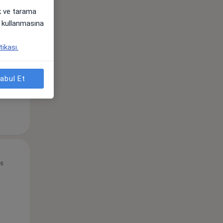
ak ve tarama
Sal,
Çar,
Per,
i) kullanmasına
os
11 Ağustos
12 Ağustos
13 Ağustos
tikası.
abul Et
Sal,
Çar,
Per,
os
11 Ağustos
12 Ağustos
13 Ağustos