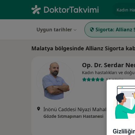
Uzmanlık, 
Uygun tarihler
Sigorta:
Allianz 
Malatya bölgesinde Allianz Sigorta k
Op. Dr. Serdar N
Kadın hastalıkları ve doğ
14 görüş
İnönü Caddesi Niyazi Mahallesi 
Gözde Sıtmapınarı Hastanesi
Gizliliğ