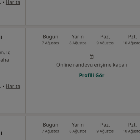
No:145, Malatya
•
Harita
ı
Bugün
Yarın
Paz,
Pzt,
7 Ağustos
8 Ağustos
9 Ağustos
10 Ağust
m, İç
aha
Online randevu erişime kapalı
Profili Gör
No:145, Malatya
•
Harita
Bugün
Yarın
Paz,
Pzt,
ı
7 Ağustos
8 Ağustos
9 Ağustos
10 Ağust