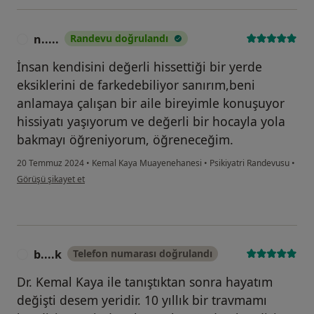
n.....
Randevu doğrulandı
N
İnsan kendisini değerli hissettiği bir yerde
eksiklerini de farkedebiliyor sanırım,beni
anlamaya çalışan bir aile bireyimle konuşuyor
hissiyatı yaşıyorum ve değerli bir hocayla yola
bakmayı öğreniyorum, öğreneceğim.
20 Temmuz 2024
•
Kemal Kaya Muayenehanesi
•
Psikiyatri Randevusu
•
kullanıcının görüşüne göre n.....
Görüşü şikayet et
b....k
Telefon numarası doğrulandı
B
Dr. Kemal Kaya ile tanıştıktan sonra hayatım
değişti desem yeridir. 10 yıllık bir travmamı