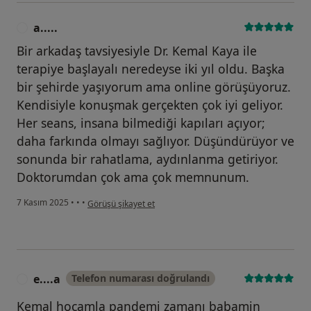
a.....
A
Bir arkadaş tavsiyesiyle Dr. Kemal Kaya ile
terapiye başlayalı neredeyse iki yıl oldu. Başka
bir şehirde yaşıyorum ama online görüşüyoruz.
Kendisiyle konuşmak gerçekten çok iyi geliyor.
Her seans, insana bilmediği kapıları açıyor;
daha farkında olmayı sağlıyor. Düşündürüyor ve
sonunda bir rahatlama, aydınlanma getiriyor.
Doktorumdan çok ama çok memnunum.
kullanıcının görüşüne göre a.....
7 Kasım 2025
•
•
•
Görüşü şikayet et
e....a
Telefon numarası doğrulandı
E
Kemal hocamla pandemi zamanı babamin