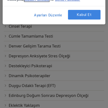
Boşanma Danışmanlığı
Kabul Et
Ayarları Düzenle
Bütüncül Psikoterapi
Cinsel Terapi
Cümle Tamamlama Testi
Denver Gelişim Tarama Testi
Depresyon Anksiyete Stres Ölçeği
Destekleyici Psikoterapi
Dinamik Psikoterapiler
Duygu Odaklı Terapi (EFT)
Edinburg Doğum Sonrası Depresyon Ölçeği
Eklektik Yaklaşım