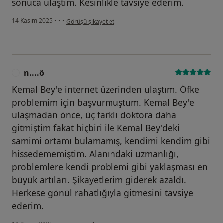
sonuca ulaştım. Kesinlikle tavsiye ederim.
kullanıcının görüşüne göre o...
14 Kasım 2025
•
•
•
Görüşü şikayet et
n....ö
N
Kemal Bey'e internet üzerinden ulaştım. Öfke
problemim için başvurmuştum. Kemal Bey'e
ulaşmadan önce, üç farklı doktora daha
gitmiştim fakat hiçbiri ile Kemal Bey'deki
samimi ortamı bulamamış, kendimi kendim gibi
hissedememiştim. Alanındaki uzmanlığı,
problemlere kendi problemi gibi yaklaşması en
büyük artıları. Şikayetlerim giderek azaldı.
Herkese gönül rahatlığıyla gitmesini tavsiye
ederim.
kullanıcının görüşüne göre n....ö