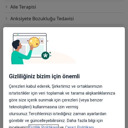
Aile Terapisi
Anksiyete Bozukluğu Tedavisi
Bağımlılık Danışmanlığı
Bağımlılık Tedavisi
Bağımlılık Terapisi
Beck Anksiyete Ölçeği Değerlendirme
Gizliliğiniz bizim için önemli
Beck Depresyon Ölçeği
Çerezleri kabul ederek, Şirketimiz ve ortaklarımızın
Bender Gestalt Motor Algı Testi
istatistikler için veri toplamak ve tarama alışkanlıklarınıza
Bilişsel Davranışçı Terapi
göre size içerik sunmak için çerezleri (veya benzer
teknolojileri) kullanmasına izin vermiş
Bipolar Bozukluk Tedavisi
olursunuz.Tercihlerinizi istediğiniz zaman ayarlardan
görebilir ve güncelleyebilirsiniz. Daha fazla bilgi için
Bireysel Psikoterapi Çalışması ve Tedavisi
inceleyiniz,
Gizlilik Politikası
ve
Çerez Politikası.