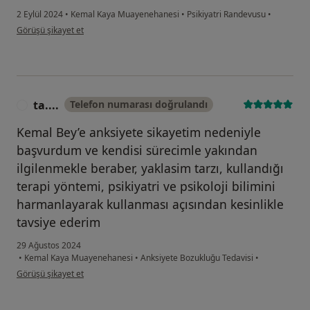
2 Eylül 2024
•
Kemal Kaya Muayenehanesi
•
Psikiyatri Randevusu
•
kullanıcının görüşüne göre e....a
Görüşü şikayet et
ta....
Telefon numarası doğrulandı
T
Kemal Bey’e anksiyete sikayetim nedeniyle
başvurdum ve kendisi sürecimle yakından
ilgilenmekle beraber, yaklasim tarzı, kullandığı
terapi yöntemi, psikiyatri ve psikoloji bilimini
harmanlayarak kullanması açısından kesinlikle
tavsiye ederim
29 Ağustos 2024
•
Kemal Kaya Muayenehanesi
•
Anksiyete Bozukluğu Tedavisi
•
kullanıcının görüşüne göre ta....
Görüşü şikayet et