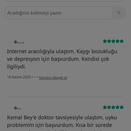
Görüşler içerisinde ara
o.....
O
Internet aracılığıyla ulaştım. Kaygı bozukluğu
ve depresyon için başvurdum. Kendisi çok
ilgiliydi.
kullanıcının görüşüne göre o.....
16 Kasım 2025
•
•
•
Görüşü şikayet et
o...
O
Kemal Bey'e doktor tavsiyesiyle ulaştım, uyku
problemim için başvurdum. Kısa bir sürede