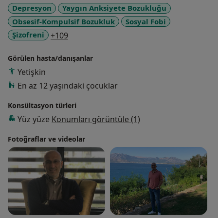
Depresyon
Yaygın Anksiyete Bozukluğu
Obsesif-Kompulsif Bozukluk
Sosyal Fobi
a11y_sr_more_diseases
Şizofreni
+109
Görülen hasta/danışanlar
Yetişkin
En az 12 yaşındaki çocuklar
Konsültasyon türleri
Yüz yüze
Konumları görüntüle (1)
Fotoğraflar ve videolar