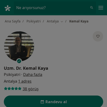
An
Ne arıyorsunuz?
Ana Sayfa
Psikiyatri
Antalya
Kemal Kaya
Şehir değiştir
Uzm. Dr.
Kemal Kaya
uzmanliklar hakkinda
Psikiyatri
·
Daha fazla
Antalya
1 adres
38 görüş
Randevu al