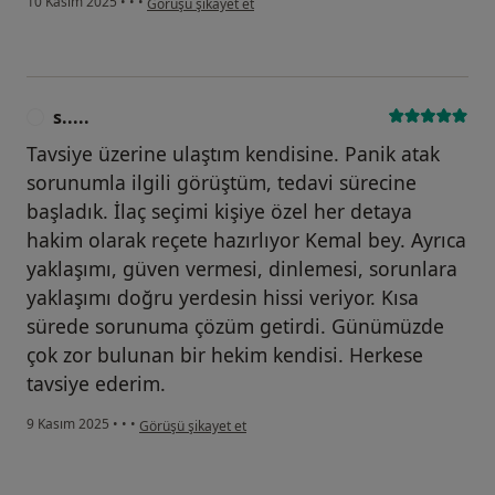
10 Kasım 2025
•
•
•
Görüşü şikayet et
s.....
S
Tavsiye üzerine ulaştım kendisine. Panik atak
sorunumla ilgili görüştüm, tedavi sürecine
başladık. İlaç seçimi kişiye özel her detaya
hakim olarak reçete hazırlıyor Kemal bey. Ayrıca
yaklaşımı, güven vermesi, dinlemesi, sorunlara
yaklaşımı doğru yerdesin hissi veriyor. Kısa
sürede sorunuma çözüm getirdi. Günümüzde
çok zor bulunan bir hekim kendisi. Herkese
tavsiye ederim.
kullanıcının görüşüne göre s.....
9 Kasım 2025
•
•
•
Görüşü şikayet et