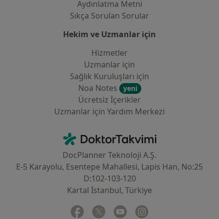
Aydınlatma Metni
Sıkça Sorulan Sorular
Hekim ve Uzmanlar için
Hizmetler
Uzmanlar için
Sağlık Kuruluşları için
Noa Notes
yeni
Ücretsiz İçerikler
Uzmanlar için Yardım Merkezi
İletişim
DoktorTakvimi - Ana Sayfa
DocPlanner Teknoloji A.Ş.
E-5 Karayolu, Esentepe Mahallesi, Lapis Han, No:25
D:102-103-120
Kartal İstanbul, Türkiye
Facebook
yeni bir sekmede açılır
Twitter
yeni bir sekmede açılır
Youtube
yeni bir sekmede açılır
Instagram
yeni bir sekmede aç