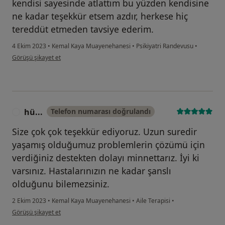
kendisi sayesinde atlattım bu yüzden kendisine
ne kadar teşekkür etsem azdır, herkese hiç
tereddüt etmeden tavsiye ederim.
4 Ekim 2023
•
Kemal Kaya Muayenehanesi
•
Psikiyatri Randevusu
•
kullanıcının görüşüne göre b....k
Görüşü şikayet et
hü...
Telefon numarası doğrulandı
H
Size çok çok teşekkür ediyoruz. Uzun suredir
yaşamış olduğumuz problemlerin çözümü için
verdiğiniz destekten dolayı minnettarız. İyi ki
varsınız. Hastalarınızın ne kadar şanslı
olduğunu bilemezsiniz.
2 Ekim 2023
•
Kemal Kaya Muayenehanesi
•
Aile Terapisi
•
kullanıcının görüşüne göre hü...
Görüşü şikayet et