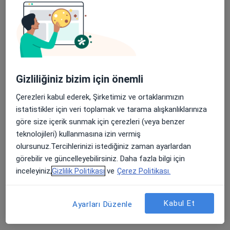
744 görüş
Bağbaşı, Zeytinköy Mah Acıpayan Bulv, Antalya Yolu No:5, Denizli
•
Harita
Özel Denizli Cerrahi Hastanesi
Apple Store’da 4,6 ve Play Store’da 4,7 ortalama puan
Gizliliğiniz bizim için önemli
Op. Dr. Tuna Kenar
Op. Dr. Bülent Kamil
Kulak burun boğaz
Aykal
Kulak burun boğaz
Çerezleri kabul ederek, Şirketimiz ve ortaklarımızın
istatistikler için veri toplamak ve tarama alışkanlıklarınıza
Bu kurumda online uygunluğu bulunan bir doktor veya uzman bulunamadı
göre size içerik sunmak için çerezleri (veya benzer
teknolojileri) kullanmasına izin vermiş
Profili Gör
olursunuz.Tercihlerinizi istediğiniz zaman ayarlardan
görebilir ve güncelleyebilirsiniz. Daha fazla bilgi için
inceleyiniz,
Gizlilik Politikası
ve
Çerez Politikası.
Kabul Et
Ayarları Düzenle