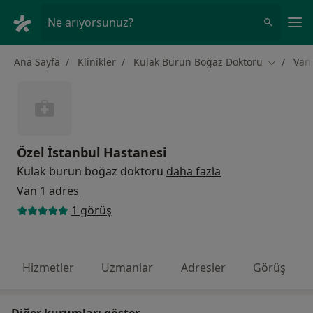
An
Ne arıyorsunuz?
Ana Sayfa
Klinikler
Kulak Burun Boğaz Doktoru
Van
Şehir deği
Özel İstanbul Hastanesi
Kulak burun boğaz doktoru
daha fazla
Van
1 adres
1 görüş
Hizmetler
Uzmanlar
Adresler
Görüş
Diğer kurumları göster