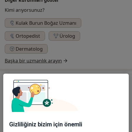
Kimi arıyorsunuz?
Kulak Burun Boğaz Uzmanı
Ortopedist
Ürolog
Dermatolog
Başka bir uzmanlık arayın
Hizmetler
MRI
Laserasyon Onarımı
Gizliliğiniz bizim için önemli