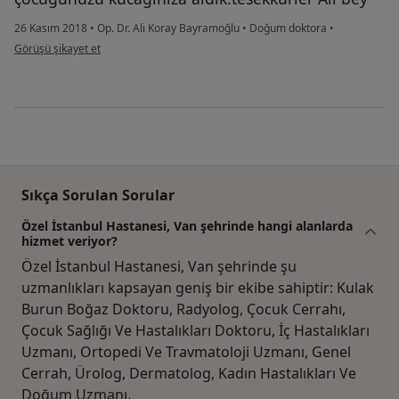
26 Kasım 2018
•
Op. Dr. Ali Koray Bayramoğlu
•
Doğum doktora
•
kullanıcının görüşüne göre he...i
Görüşü şikayet et
Sıkça Sorulan Sorular
Özel İstanbul Hastanesi, Van şehrinde hangi alanlarda
hizmet veriyor?
Özel İstanbul Hastanesi, Van şehrinde şu
uzmanlıkları kapsayan geniş bir ekibe sahiptir: Kulak
Burun Boğaz Doktoru, Radyolog, Çocuk Cerrahı,
Çocuk Sağlığı Ve Hastalıkları Doktoru, İç Hastalıkları
Uzmanı, Ortopedi Ve Travmatoloji Uzmanı, Genel
Cerrah, Ürolog, Dermatolog, Kadın Hastalıkları Ve
Doğum Uzmanı.