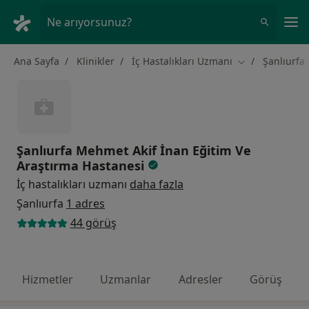
An
Ne arıyorsunuz?
Ana Sayfa
Klinikler
İç Hastalıkları Uzmanı
Şanlıurfa
Şehir değiştir
Şanlıurfa Mehmet Akif İnan Eğitim Ve
Araştırma Hastanesi
İç hastalıkları uzmanı
daha fazla
Şanlıurfa
1 adres
44 görüş
Hizmetler
Uzmanlar
Adresler
Görüş