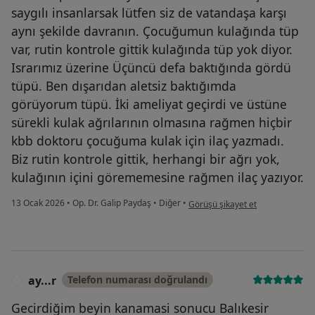
saygılı insanlarsak lütfen siz de vatandaşa karşı
aynı şekilde davranın. Çocuğumun kulağında tüp
var, rutin kontrole gittik kulağında tüp yok diyor.
Israrımız üzerine Üçüncü defa baktığında gördü
tüpü. Ben dışarıdan aletsiz baktığımda
görüyorum tüpü. İki ameliyat geçirdi ve üstüne
sürekli kulak ağrılarının olmasına rağmen hiçbir
kbb doktoru çocuğuma kulak için ilaç yazmadı.
Biz rutin kontrole gittik, herhangi bir ağrı yok,
kulağının içini görememesine rağmen ilaç yazıyor.
kullanıcının görüşüne göre ş....y
13 Ocak 2026
•
Op. Dr. Galip Paydaş
•
Diğer
•
Görüşü şikayet et
ay...r
Telefon numarası doğrulandı
A
Gecirdiğim beyin kanamasi sonucu Balıkesir