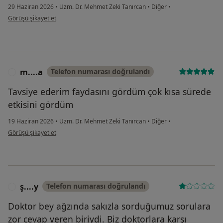
29 Haziran 2026
•
Uzm. Dr. Mehmet Zeki Tanırcan
•
Diğer
•
kullanıcının görüşüne göre se...n
Görüşü şikayet et
m....a
Telefon numarası doğrulandı
M
Tavsiye ederim faydasını gördüm çok kısa sürede
etkisini gördüm
19 Haziran 2026
•
Uzm. Dr. Mehmet Zeki Tanırcan
•
Diğer
•
kullanıcının görüşüne göre m....a
Görüşü şikayet et
ş....y
Telefon numarası doğrulandı
Ş
Doktor bey ağzında sakızla sorduğumuz sorulara
zor cevap veren biriydi. Biz doktorlara karşı