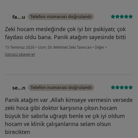
fa...u
Telefon numarası doğrulandı
F
Zeki hocam mesleğinde çok iyi bir psikiyatr, çok
faydası oldu bana. Panik atağım sayesinde bitti
15 Temmuz 2026
•
Uzm. Dr. Mehmet Zeki Tanırcan
•
Diğer
•
kullanıcının görüşüne göre fa...u
Görüşü şikayet et
se...n
Telefon numarası doğrulandı
S
Panik atağım var ,Allah kimseye vermesin versede
zeki hoca gibi doktor karşısına çıksın.hocam
büyük bir sabırla uğraştı benle ve çık iyi oldum
hocam ve klinik çalışanlarına selam olsun
birecikten