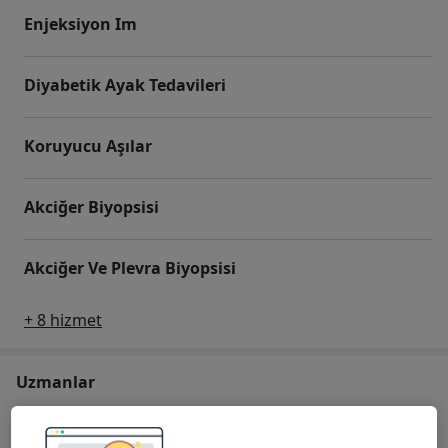
Enjeksiyon Im
Diyabetik Ayak Tedavileri
Koruyucu Aşılar
Akciğer Biyopsisi
Akciğer Ve Plevra Biyopsisi
+ 8 hizmet
Uzmanlar
İç Hastalıkları