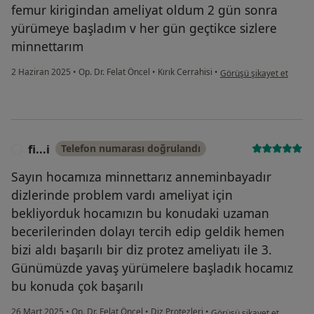
femur kirigindan ameliyat oldum 2 gün sonra
yürümeye başladım v her gün geçtikce sizlere
minnettarım
kullanıcının görüşüne göre
2 Haziran 2025
•
Op. Dr. Felat Öncel
•
Kırık Cerrahisi
•
Görüşü şikayet et
fi...i
Telefon numarası doğrulandı
F
Sayın hocamıza minnettarız anneminbayadır
dizlerinde problem vardı ameliyat için
bekliyorduk hocamızın bu konudaki uzaman
becerilerinden dolayı tercih edip geldik hemen
bizi aldı başarılı bir diz protez ameliyatı ile 3.
Günümüzde yavaş yürümelere başladık hocamız
bu konuda çok başarılı
kullanıcının görüşüne göre f
26 Mart 2025
•
Op. Dr. Felat Öncel
•
Diz Protezleri
•
Görüşü şikayet et