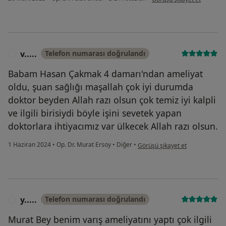
v.....
Telefon numarası doğrulandı
V
Babam Hasan Çakmak 4 damarı'ndan ameliyat
oldu, şuan sağlığı maşallah çok iyi durumda
doktor beyden Allah razı olsun çok temiz iyi kalpli
ve ilgili birisiydi böyle işini sevetek yapan
doktorlara ihtiyacımız var ülkecek Allah razı olsun.
kullanıcının görüşüne göre v.....
1 Haziran 2024
•
Op. Dr. Murat Ersoy
•
Diğer
•
Görüşü şikayet et
y.....
Telefon numarası doğrulandı
Y
Murat Bey benim varış ameliyatını yaptı çok ilgili