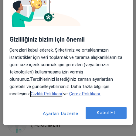
Dr. Ümit Kurtaran
İç Hastalıkları
Gizliliğiniz bizim için önemli
Çerezleri kabul ederek, Şirketimiz ve ortaklarımızın
Dr. Mesut Bay
istatistikler için veri toplamak ve tarama alışkanlıklarınıza
İç Hastalıkları
göre size içerik sunmak için çerezleri (veya benzer
teknolojileri) kullanmasına izin vermiş
olursunuz.Tercihlerinizi istediğiniz zaman ayarlardan
Dr. Mehmet İz
görebilir ve güncelleyebilirsiniz. Daha fazla bilgi için
İç Hastalıkları
inceleyiniz,
Gizlilik Politikası
ve
Çerez Politikası.
Kabul Et
Ayarları Düzenle
Dr. Mehmet Metin Demir
İç Hastalıkları