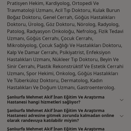
Pratisyen Hekim, Kardiyolog, Ortopedi Ve
Travmatoloji Uzmanı, Acil Tıp Doktoru, Kulak Burun
Boğaz Doktoru, Genel Cerrah, Göğüs Hastalıkları
Doktoru, Ürolog, Göz Doktoru, Nörolog, Radyolog,
Patolog, Radyasyon Onkoloğu, Nefrolog, Fizik Tedavi
Uzmanı, Göğüs Cerrahı, Çocuk Cerrahı,
Mikrobiyolog, Çocuk Sağlığı Ve Hastalıkları Doktoru,
Kalp Ve Damar Cerrahı, Psikiyatrist, Enfeksiyon
Hastalıkları Uzmanı, Nükleer Tıp Doktoru, Beyin Ve
Sinir Cerrahı, Plastik Rekonstrüktif Ve Estetik Cerrahi
Uzmanı, Spor Hekimi, Onkolog, Göğüs Hastalıkları
Ve Tüberküloz Doktoru, Dermatolog, Kadın
Hastalıkları Ve Doğum Uzmanı, Gastroenterolog.
Şanlıurfa Mehmet Akif İnan Eğitim Ve Araştırma
Hastanesi hangi hizmetleri sağlıyor?
Şanlıurfa Mehmet Akif İnan Eğitim Ve Araştırma
Hastanesi adresine gitmek zorunda kalmadan online
olarak randevuya katılabilir miyim?
Şanlıurfa Mehmet Akif İnan Eğitim Ve Araştırma