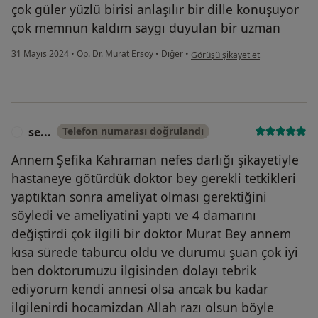
çok güler yüzlü birisi anlaşılır bir dille konuşuyor
çok memnun kaldım saygı duyulan bir uzman
kullanıcının görüşüne göre y.....
31 Mayıs 2024
•
Op. Dr. Murat Ersoy
•
Diğer
•
Görüşü şikayet et
se...
Telefon numarası doğrulandı
S
Annem Şefika Kahraman nefes darlığı şikayetiyle
hastaneye götürdük doktor bey gerekli tetkikleri
yaptıktan sonra ameliyat olması gerektiğini
söyledi ve ameliyatini yaptı ve 4 damarını
değiştirdi çok ilgili bir doktor Murat Bey annem
kısa sürede taburcu oldu ve durumu şuan çok iyi
ben doktorumuzu ilgisinden dolayı tebrik
ediyorum kendi annesi olsa ancak bu kadar
ilgilenirdi hocamizdan Allah razı olsun böyle