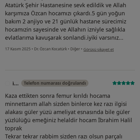
Atatürk Şehir Hastanesine sevk edildik ve Allah
karşımıza Özcan hocamızı çıkardı.5 gün yoğun
bakım 2 anjiyo ve 21 günlük hastane sürecimiz
hocamızin sayesinde ve Allahın izniyle sağlıkla
evlatlarıma kavuşarak sonlandi.iyiki varsınız...
kullanıcının görüşüne göre ay...r
17 Kasım 2025
•
Dr. Özcan Kocatürk
•
Diğer
•
Görüşü şikayet et
i̇...
Telefon numarası doğrulandı
I
Kaza ettikten sonra femur kırıldı hocama
minnettarım allah sizden binlerce kez razı ilgisi
alakası güler yüzü ameliyat esnasında bile güler
yüzlülüğü emeğiniz helaldir hocam İbrahim Halil
toprak
Tekrar tekrar rabbim sizden razı olsun parçalı