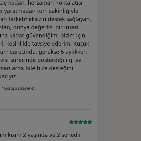
e kaçmadan, herzaman nokta atışı
ygı yaratmadan tüm sakinliğiyle
an farketmeksizin destek sağlayan,
an, dünya değerlisi bir insan.
una kadar güvendiğim, bizim için
, kesinlikle tavsiye ederim. Küçük
ım sürecinde, gerekse 6 aylıkken
visi sürecinde gösterdiği ilgi ve
amanlarda bile bize desteğini
acıyız.
kullanıcının görüşüne göre e.....
r
•
Görüşü şikayet et
ım kızım 2 yaşında ve 2 senedir