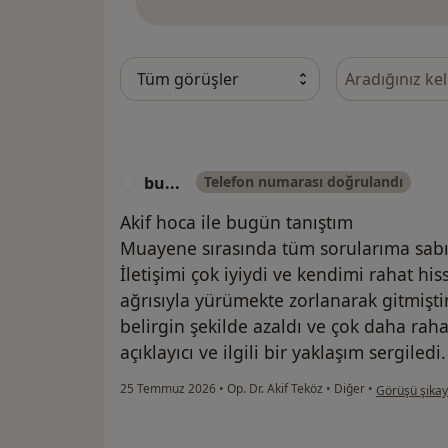
Görüşler içeri
bu...
Telefon numarası doğrulandı
B
Akif hoca ile bugün tanıştım
Muayene sırasında tüm sorularıma sabırl
İletişimi çok iyiydi ve kendimi rahat hi
ağrısıyla yürümekte zorlanarak gitmiş
belirgin şekilde azaldı ve çok daha ra
açıklayıcı ve ilgili bir yaklaşım sergiledi.
kullanıcının 
25 Temmuz 2026
•
Op. Dr. Akif Teköz
•
Diğer
•
Görüşü şikay