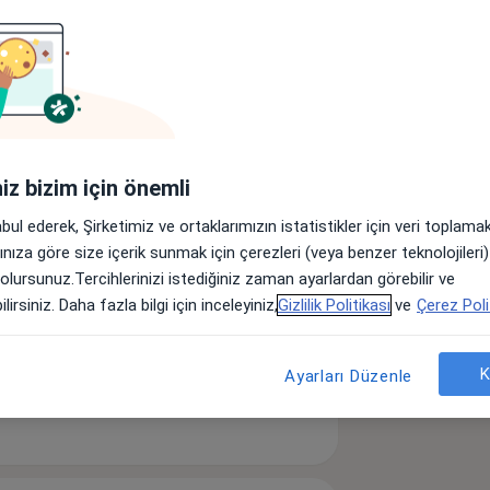
yetisyen
Nörolog
Dermatolog
Ürolog
iniz bizim için önemli
Başka bir uzmanlık arayın
abul ederek, Şirketimiz ve ortaklarımızın istatistikler için veri toplam
arınıza göre size içerik sunmak için çerezleri (veya benzer teknolojiler
 olursunuz.Tercihlerinizi istediğiniz zaman ayarlardan görebilir ve
lirsiniz. Daha fazla bilgi için inceleyiniz,
Gizlilik Politikası
ve
Çerez Poli
K
Ayarları Düzenle