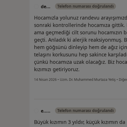
de...
Telefon numarası doğrulandı
D
Hocamızla yolunuz randevu arayışımızda 
sonraki kontrollerinde hocamıza gittik.
ama geçmediği cilt sorunu hocamızın ba
geçti. Anladık ki alerjik reaksiyonmuş. 
hem göğsünü dinleyip hem de ağız içini
telaşını korkusunu hep sakince karşılad
çünkü hocamıza uzak olacağız. Biz h
kızımızı getiriyoruz.
14 Nisan 2026
•
Uzm. Dr. Muhammed Murtaza Yetiş
•
Diğe
e.....
Telefon numarası doğrulandı
E
Büyük kızımın 3 yıldır, küçük kızımın 