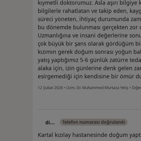
kıymetli doktorumuz. Asla aşırı bilgiy
bilgilerle rahatlatan ve takip eden, ka
süreci yöneten, ihtiyaç durumunda zam
bu dönemde bulunması gerçekten zor ol
Uzmanlığına ve insani değerlerine son
çok büyük bir şans olarak gördüğüm biri
kızımın gerek doğum sonrası yoğun bak
yatış yaptığımız 5-6 günlük zatürre teda
alaka için, izin günlerine denk gelen z
esirgemediği için kendisine bir ömür du
12 Şubat 2026
•
Uzm. Dr. Muhammed Murtaza Yetiş
•
Diğe
di...
Telefon numarası doğrulandı
D
Kartal kızılay hastanesinde doğum yapt