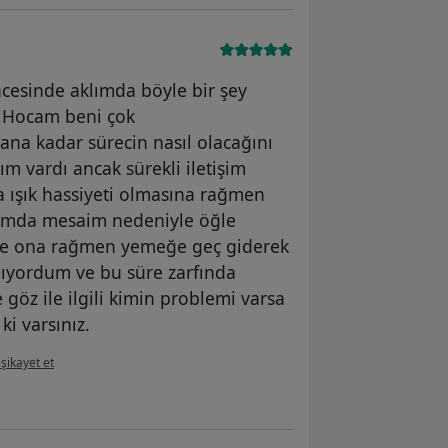
cesinde aklımda böyle bir şey
 Hocam beni çok
yana kadar sürecin nasıl olacağını
m vardı ancak sürekli iletişim
 ışık hassiyeti olmasına rağmen
umda mesaim nedeniyle öğle
 ve ona rağmen yemeğe geç giderek
anıyordum ve bu süre zarfında
 göz ile ilgili kimin problemi varsa
i varsınız.
ının görüşüne göre ce....
şikayet et