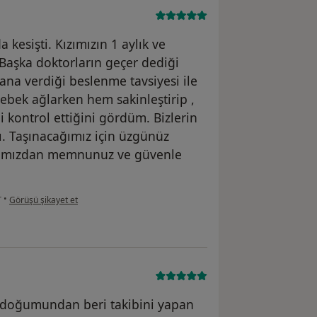
kesişti. Kızımızın 1 aylık ve
 Başka doktorların geçer dediği
na verdiği beslenme tavsiyesi ile
Bebek ağlarken hem sakinleştirip ,
 kontrol ettiğini gördüm. Bizlerin
ı. Taşınacağımız için üzgünüz
ocamızdan memnunuz ve güvenle
kullanıcının görüşüne göre de...
r
•
Görüşü şikayet et
da doğumundan beri takibini yapan