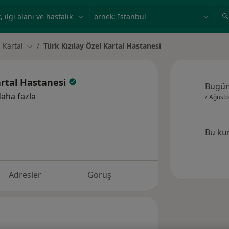
ilgi alanı ve hastalık, isim
örnek: İstanbul
Kartal
Türk Kızılay Özel Kartal Hastanesi
r değiştir
Şehir değiştir
artal Hastanesi
Bugü
aha fazla
7 Ağusto
Bu ku
Adresler
Görüş