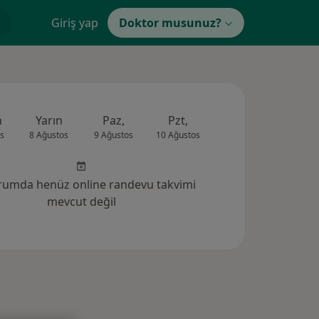
Giriş yap
Doktor musunuz?
n
Yarın
Paz,
Pzt,
Sal,
Çar,
s
8 Ağustos
9 Ağustos
10 Ağustos
11 Ağustos
12 Ağus
rumda henüz online randevu takvimi
mevcut değil