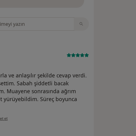
sinde ara
a ve anlaşılır şekilde cevap verdi.
ssettim. Sabah şiddetli bacak
tim. Muayene sonrasında ağrım
hat yürüyebildim. Süreç boyunca
görüşüne göre bu...
et et