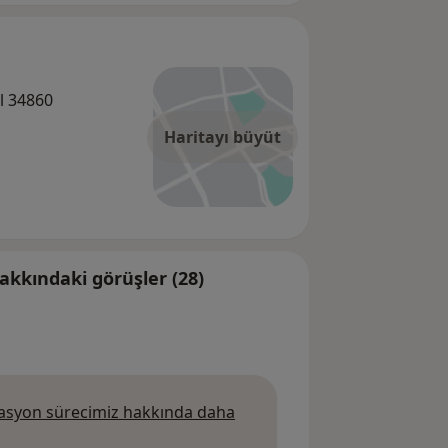
al 34860
Haritayı büyüt
kkındaki görüşler (28)
syon sürecimiz hakkında daha
da daha fazla bilgi edinin