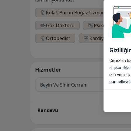
Kulak Burun Boğaz Uzmanı
Di
Göz Doktoru
Psikolog
Ortopedist
Kardiyolog
Gizliliğ
Çerezleri k
alışkanlıkl
Hizmetler
izin vermiş
güncelleyebi
Beyin Ve Sinir Cerrahı
Randevu