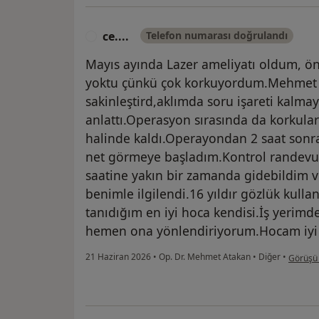
ce....
Telefon numarası doğrulandı
C
Mayıs ayında Lazer ameliyatı oldum, ön
yoktu çünkü çok korkuyordum.Mehmet
sakinleştird,aklımda soru işareti kalma
anlattı.Operasyon sırasında da korkuları
halinde kaldı.Operayondan 2 saat sonra
net görmeye başladım.Kontrol randev
saatine yakın bir zamanda gidebildim
benimle ilgilendi.16 yıldır gözlük kull
tanıdığım en iyi hoca kendisi.İş yerimde
hemen ona yönlendiriyorum.Hocam iyi k
kullanıc
21 Haziran 2026
•
Op. Dr. Mehmet Atakan
•
Diğer
•
Görüşü 