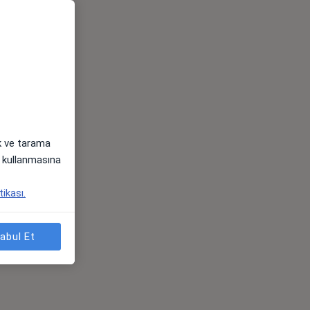
ak ve tarama
i) kullanmasına
tikası.
abul Et