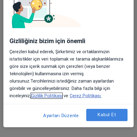
fazla
16 görüş
Ziyagökalp Mahallesi Atatürk Bulvarı No: 141, Batman
•
Harita
Apple Store’da 4,6 ve Play Store’da 4,7 ortalama puan
Medical Point Batman Hastanesi
Gizliliğiniz bizim için önemli
Çerezleri kabul ederek, Şirketimiz ve ortaklarımızın
Op. Dr. Metin Kaya
Op. Dr. Muzaffer
Op. Dr. Mahir Yazar
istatistikler için veri toplamak ve tarama alışkanlıklarınıza
Kulak burun boğaz
Öğer
Kulak burun boğaz
Kulak burun boğaz
göre size içerik sunmak için çerezleri (veya benzer
teknolojileri) kullanmasına izin vermiş
Bu kurumda online uygunluğu bulunan bir doktor veya uzman bulunamadı
olursunuz.Tercihlerinizi istediğiniz zaman ayarlardan
görebilir ve güncelleyebilirsiniz. Daha fazla bilgi için
Profili Gör
inceleyiniz,
Gizlilik Politikası
ve
Çerez Politikası.
Kabul Et
İlgili aramalar
Ayarları Düzenle
Inter Partner Assistance kabul eden diğer
doktorlar