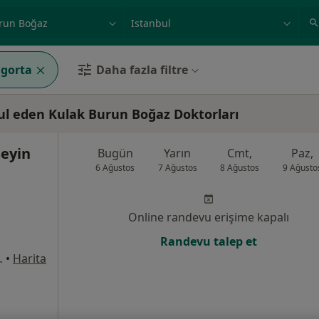
ilgi alanı ve hastalık, isim
örnek: İstanbul
igorta
Daha fazla filtre
bul eden Kulak Burun Boğaz Doktorları
seyin
Bugün
Yarın
Cmt,
Paz,
6 Ağustos
7 Ağustos
8 Ağustos
9 Ağusto
Online randevu erişime kapalı
Randevu talep et
rkezi Karşısı), Esenler
•
Harita