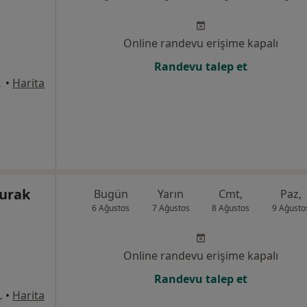
Online randevu erişime kapalı
Randevu talep et
stanbul
•
Harita
Burak
Bugün
Yarın
Cmt,
Paz,
6 Ağustos
7 Ağustos
8 Ağustos
9 Ağusto
Online randevu erişime kapalı
Randevu talep et
1/8, Bahçelievler
•
Harita