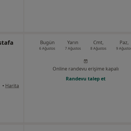
stafa
Bugün
Yarın
Cmt,
Paz,
6 Ağustos
7 Ağustos
8 Ağustos
9 Ağusto
Online randevu erişime kapalı
Randevu talep et
anbul
•
Harita