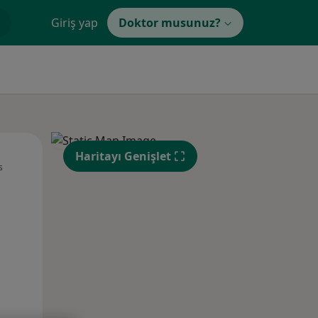
Giriş yap
Doktor musunuz?
Pzt,
Sal,
Çar,
Haritayı Genişlet
s
10 Ağustos
11 Ağustos
12 Ağustos