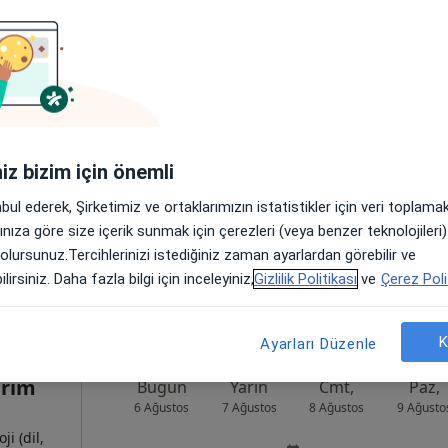
stafa
Bugün
Yarın
Cmt,
Paz,
6 Ağustos
7 Ağustos
8 Ağustos
9 Ağusto
Online randevu erişime kapalı
iniz bizim için önemli
Randevu talep et
abul ederek, Şirketimiz ve ortaklarımızın istatistikler için veri toplam
anbul
•
Harita
arınıza göre size içerik sunmak için çerezleri (veya benzer teknolojiler
 olursunuz.Tercihlerinizi istediğiniz zaman ayarlardan görebilir ve
lirsiniz. Daha fazla bilgi için inceleyiniz,
Gizlilik Politikası
ve
Çerez Poli
K
Ayarları Düzenle
ırım
Bugün
Yarın
Cmt,
Paz,
6 Ağustos
7 Ağustos
8 Ağustos
9 Ağusto
i (dil,