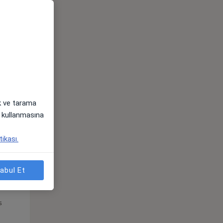
Pzt,
Sal,
Çar,
s
10 Ağustos
11 Ağustos
12 Ağustos
ak ve tarama
i) kullanmasına
tikası.
abul Et
Pzt,
Sal,
Çar,
s
10 Ağustos
11 Ağustos
12 Ağustos