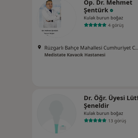
Op. Dr. Mehmet
Şentürk
Kulak burun boğaz
4 görüş
Rüzgarlı Bahçe Mahallesi Cumhuriyet Cad. N
Medistate Kavacık Hastanesi
Dr. Öğr. Üyesi Lüt
Şeneldir
Kulak burun boğaz
13 görüş