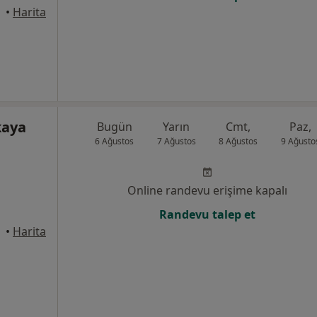
anbul
•
Harita
kaya
Bugün
Yarın
Cmt,
Paz,
6 Ağustos
7 Ağustos
8 Ağustos
9 Ağusto
Online randevu erişime kapalı
Randevu talep et
anbul
•
Harita