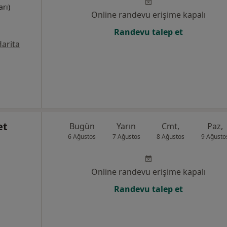
rı)
Online randevu erişime kapalı
Randevu talep et
arita
et
Bugün
Yarın
Cmt,
Paz,
6 Ağustos
7 Ağustos
8 Ağustos
9 Ağusto
Online randevu erişime kapalı
Randevu talep et