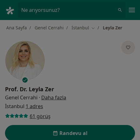
An
Ne arıyorsunuz?
Ana Sayfa
Genel Cerrahi
İstanbul
Leyla Zer
Şehir değiştir
Prof. Dr.
Leyla Zer
uzmanliklar hakkinda
Genel Cerrahi
·
Daha fazla
İstanbul
1 adres
61 görüş
Randevu al