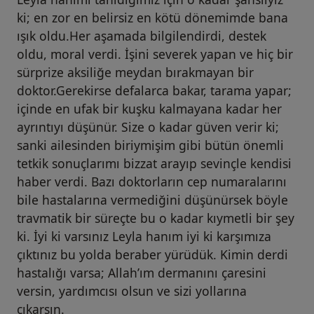
İstanbul Tıp dergisi, 11(4), 171-174,
ki; en zor en belirsiz en kötü dönemimde bana
ışık oldu.Her aşamada bilgilendirdi, destek
2010.
oldu, moral verdi. İşini severek yapan ve hiç bir
sürprize aksiliğe meydan bırakmayan bir
D13. L. Özel, SZ. Toros, İ. Berber, M. Kara, E. Erdoğdu, O.
Krand, P. Güneş, N.Aksoy, M.
doktor.Gerekirse defalarca bakar, tarama yapar;
içinde en ufak bir kuşku kalmayana kadar her
İ. Titiz."Bethesda raporlama sistemine göre tiroid
ayrıntıyı düşünür. Size o kadar güven verir ki;
nodüllerinde sitopatolojik ve histopatolojik
sanki ailesinden biriymişim gibi bütün önemli
tetkik sonuçlarımı bizzat arayıp sevinçle kendisi
uyumsuzluk". Endokrinolojide Diyalog, 4 (4): 156-161,
haber verdi. Bazı doktorların cep numaralarını
2011.
bile hastalarına vermediğini düşünürsek böyle
travmatik bir süreçte bu o kadar kıymetli bir şey
D14. A. B. Toros, B. Yaşar, L. Özel, G. Kılıç. ‘’
ki. İyi ki varsınız Leyla hanım iyi ki karşımıza
Histopathological changes in the rat liver exposed to
çıktınız bu yolda beraber yürüdük. Kimin derdi
chronic thinner inhalation’’. Akademik gastroenteroloji
hastalığı varsa; Allah’ım dermanını çaresini
dergisi12(3) : 95-99, 2013.
versin, yardımcısı olsun ve sizi yollarına
D15. L. Özel, S. Atalay, A.M. Gökçe, T. Demir, Migration
of an intrauterine device to the sigmoid colon. Rahim
çıkarsın.