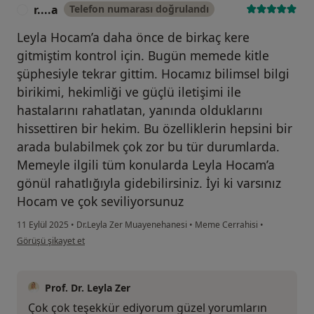
r....a
Telefon numarası doğrulandı
R
predicting successive surgery in patients undergoing
subtotal/total parathyroidectomy due to secondary
Leyla Hocam’a daha önce de birkaç kere
hyperparathyroidism. XLVII ERA-EDTA Congress,
gitmiştim kontrol için. Bugün memede kitle
Munich, Germany - June 25-28, 2010.
şüphesiyle tekrar gittim. Hocamız bilimsel bilgi
B4. Ata P, Canbakan M, Ozel L, Kara M, Krand O, Unal E,
birikimi, hekimliği ve güçlü iletişimi ile
Demiralp E, Titiz MI, 25. European Immunogenetics
hastalarını rahatlatan, yanında olduklarını
and Histocompatibility Conference, Praque, Early
hissettiren bir hekim. Bu özelliklerin hepsini bir
posttransplant clinical status of desensitized live-
arada bulabilmek çok zor bu tür durumlarda.
donor kidney recipients sensitized with pregnancy and
Memeyle ilgili tüm konularda Leyla Hocam’a
blood transfusions, May 4-7, 2011.
gönül rahatlığıyla gidebilirsiniz. İyi ki varsınız
C. Yazılan uluslararası kitaplar veya kitaplarda
Hocam ve çok seviliyorsunuz
bölümler:
11 Eylül 2025
•
Dr.Leyla Zer Muayenehanesi
•
Meme Cerrahisi
•
kullanıcının görüşüne göre r....a
Görüşü şikayet et
D. Ulusal hakemli dergilerde yayımlanan makaleler :
Prof. Dr. Leyla Zer
D1. L. Özel, R Gürün, Aİ Soyluoğlu. N. Hypoglossus ile
Çok çok teşekkür ediyorum güzel yorumların