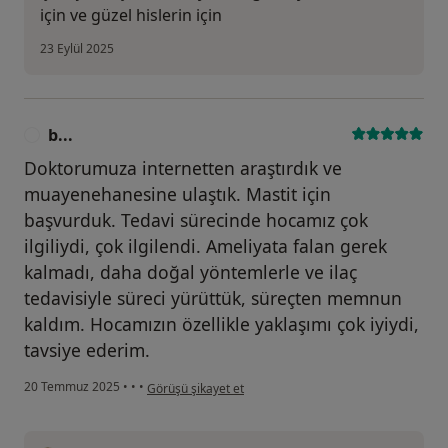
A.occipitalis arasındaki anatomik ve klinik ilişki. Trakya
için ve güzel hislerin için
Üniversitesi Tıp fakültesi dergisi, 12(1,2,3,):71-77,1995.
23 Eylül 2025
D2. L. Özel, M. Yıldırım, R. Gürün. Karotis
bifurkasyonundan çıkan A. Occipitalis olgusu.
Morfoloji Dergisi, 3(1):47-49,1995.
b...
B
Doktorumuza internetten araştırdık ve
D3. L. Özel, SZ Toros, A.B.Toros. Tiroit Anatomisi ve
muayenehanesine ulaştık. Mastit için
Tiroit Cerrahisinin Anatomik Komplikasyonları.
başvurduk. Tedavi sürecinde hocamız çok
Sendrom, 2002.
ilgiliydi, çok ilgilendi. Ameliyata falan gerek
D4. P. Güneş, D. Benek, Ş. Akaya, E. Ünal, M. Erkan, L.
kalmadı, daha doğal yöntemlerle ve ilaç
Özel. Meme başı akıntı sitolojisinin tanı değeri,
Diagnostic value of nipple discharge cytology. Meme
tedavisiyle süreci yürüttük, süreçten memnun
hastalıkları Dergisi, 13(3):68-73, 2006.
kaldım. Hocamızın özellikle yaklaşımı çok iyiydi,
tavsiye ederim.
D5. G.Işıtmangil, M. Kara, L. Özel, G.Tellioğlu, A.Karasu,
kullanıcının görüşüne göre b...
20 Temmuz 2025
•
•
•
Görüşü şikayet et
B.Yiğit, İ.Berber, Mİ .Titiz. Böbrek nakli öncesi lenfosit
Cros-Match test sonuçlarının retrospektif
değerlendirilmesi: Mikrolenfositotoksisite yöntemi.