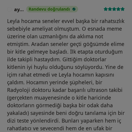
Kose G. Acute abdomen in pregnancy requiring
surgical management: a 20-case series. Eur J Obstet
ay...
Randevu doğrulandı
A
Gynecol Reprod Biol. 159(1):87-90, 2011.
Leyla hocama seneler evvel başka bir rahatsızlık
A15. Ozel L, Unal A, Unal E, Kara M, Erdoğdu E, Krand
sebebiyle ameliyat olmuştum. O esnada meme
O, Güneş P, Karagül H, Demiral S, Izzet Titiz M.
üzerine olan uzmanlığını da aklıma not
Granulomatous mastitis: is it an autoimmune disease?
etmiştim. Aradan seneler geçti göğsümde elime
Diagnostic and therapeutic dilem mas. Surg Today.
bir kitle gelmeye başladı. İlk etapta oturduğum
42(8):729-33, 2012.
A16. Ozel L, Toros SZ, Unal E, Kara M, Eren PA,
ilde takipli hastaydım. Gittiğim doktorlar
Canbakan M, Kucuk M, Titiz I. Ramsay Hunt syndrome
kitlenin iyi huylu olduğunu söylüyordu. Yine de
with atypical progress in a renal transplant recipient: a
içim rahat etmedi ve Leyla hocamın kapısını
case report. Exp Clin Transplant. 9(6):413-6, 2011.
çaldım. Hocamın yerinde şüpheleri, bir
Radyoloji doktoru kadar başarılı ultrason takibi
DOÇENTLİK SONRASI ULUSLARARASI HAKEMLİ
(gerçekten muayenesinde o kitle haricinde
DERGİLERDE YAYINLANAN MAKALELER
doktorların görmediği başka bir odak daha
yakaladı) sayesinde beni doğru tanılama için bir
A17. Ozel L, Sagiroglu J, Unal A, Unal E, Gunes P,
dizi teste yönlendirdi. Bunları yaparken hem iç
Baskent E, Aka N, Titiz MI, Tufekci EC. Abdominal wall
rahatlatıcı ve sevecendi hem de en ufak bir
endometriosis in the cesarean section surgical scar: a