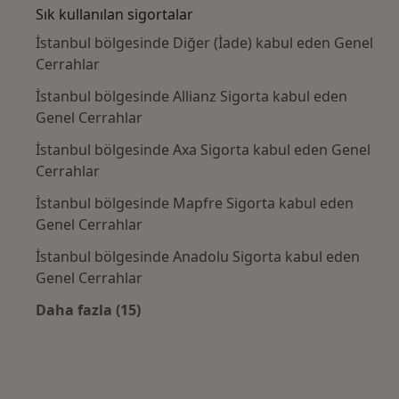
Antalya, 2008.
Sık kullanılan sigortalar
İstanbul bölgesinde Diğer (İade) kabul eden Genel
E11. M. Kara, M. Tilki, O. Krand, T. Çakır, İ. Berber, L.
Cerrahlar
Özel, FE. Bahadır, Mİ. Titiz."Karaciğer kist hidatik
İstanbul bölgesinde Allianz Sigorta kabul eden
ameliyatlarından sonra gelişen safra fistüllerinde
Genel Cerrahlar
ERCP’nin yeri,
Ulusal Cerrahi Kongresi, Özet kitabı , Antalya, 2008.
İstanbul bölgesinde Axa Sigorta kabul eden Genel
Cerrahlar
E12. G. Işıtmangil, M. Kara, S.Gülle, M. Canbakan, H.
İstanbul bölgesinde Mapfre Sigorta kabul eden
Tozkır, L. Özel, B. Yiğit, İ. Berber, Mİ.Titiz. "İstanbul
Genel Cerrahlar
Haydarpaşa Numune Eğitim ve Araştırma Hastanesi
Tecrübesi: Renal Transplant Alıcılarında anti-HLA
İstanbul bölgesinde Anadolu Sigorta kabul eden
Antikor Düzeylerinin İzlenmesi", Türkiye organ nakli
Genel Cerrahlar
kuruluşları koordinasyon derneği 6. kongresi,Bildiri
Daha fazla (15)
Özet Kitabı, Erzurum, 2008.
Kategoride daha fazlası: Sık kullanılan sigo
E13. P.Ata Eren, S. Gülle, G. Gümrükçü, T. Özgezer, M.
Kara, L. Özel, M.İ.Titiz. "Transplantasyon sonrası graft
fonksiyon düzensizlikleri olan hastalarda trombofili