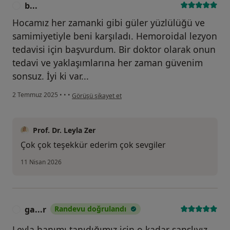
b...
B
Eğitim ve Araştıma Hastanesi Tıp Dergisi, 49 (1),69-70,
Hocamız her zamanki gibi güler yüzlülüğü ve
2009.
samimiyetiyle beni karşıladı. Hemoroidal lezyon
D10. M. Kara, J. Sağıroğlu, Ü. Sekmen, G. Tellioğlu, L.
tedavisi için başvurdum. Bir doktor olarak onun
Özel, P.Seymen, İ. Titiz. Mekanik Çıkış Obstruksiyonu
tedavi ve yaklaşımlarına her zaman güvenim
Gelişmiş Periton Diyaliz Kateterlerinin Laparoskopik
sonsuz. İyi ki var...
Yöntem Kullanılarak Revizyonu. Ulusal Cerrahi Dergisi,
kullanıcının görüşüne göre b...
2 Temmuz 2025
•
•
•
Görüşü şikayet et
26(3):136-140, 2010.
D11. AB. Toros, F. Ersöz, L. Özel, B. Kesici, A. Derin, B.
Prof. Dr. Leyla Zer
Yaşar. Kısmi Mide Rezeksiyonlularda Helicobacter
Çok çok teşekkür ederim çok sevgiler
Pylori'nin Önemi". Türkiye Klinikleri J
Gastroenterohepatoloji ,18(1) : 14-19, 2011.
11 Nisan 2026
D12. L. Özel, AB. Toros, F. Ersöz, S. Özkara, P. Güneş.
"Laksatiflerin kötü kullanımı
ga...r
Randevu doğrulandı
G
Melanozis Koli’ye yol açabilir mi? Olgu sunumu".
Leyla hanımı tanıdığımız için o kadar şanslıyız