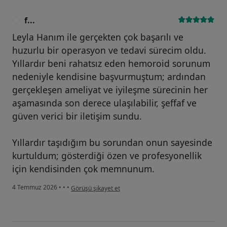
Fail.;33(1):15-8, 2011.
f...
F
A11. Ozel L, Ata P, Ozel MS, Toros AB, Kara M, Unal E,
Leyla Hanım ile gerçekten çok başarılı ve
Canbakan M, Erdogrul G, Aktas G E, Titiz MI. Risk
huzurlu bir operasyon ve tedavi sürecim oldu.
Factors for Osteoporosis After Renal Transplantation
Yıllardır beni rahatsız eden hemoroid sorunum
and Effect of VDR Bsm I Polymorphism. Transplant
nedeniyle kendisine başvurmuştum; ardından
Proc.43(3):858-62, 2011.
gerçekleşen ameliyat ve iyileşme sürecinin her
aşamasında son derece ulaşılabilir, şeffaf ve
A12. Toros SZ, Toros AB, Kaya KS, Deveci I, Ozel L,
güven verici bir iletişim sundu.
Naiboğlu B, Habeşoğlu T, Egeli E.
A study to detect Helicobacter pylori in adenotonsillar
Yıllardır taşıdığım bu sorundan onun sayesinde
tissue. Ear Nose Throat J. 90(4): 32-5, 2011.
kurtuldum; gösterdiği özen ve profesyonellik
A13. Ozel L, Krand O, Ozel M.S, Toros AB, Sağıroğlu J,
için kendisinden çok memnunum.
Kara M, Erdoğdu E, Yiğit B, Çavdar F, Titiz M I. Elective
and Emergency Surgery in Chronic Hemodialysis
kullanıcının görüşüne göre f...
4 Temmuz 2026
•
•
•
Görüşü şikayet et
Patients. Renal Failure. 33(7):672-6, 2011.
A14. Unal A, Sayharman SE, Ozel L, Unal E, Aka N, Titiz I,