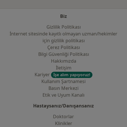
mutasyonlarının graft fonksiyonlarına etkisi", Türkiye
organ nakli kuruluşları koordinasyon derneği 6.
Biz
kongresi, Bildiri Özet Kitabı, Erzurum, 2008.
Gizlilik Politikası
İnternet sitesinde kayıtlı olmayan uzman/hekimler
E14. L. Özel, SZ. Toros, M. Kara, İ. Berber, E. Erdoğdu, O.
i̇çin gizlilik politikası
Krand, M. Küçük, G. Tellioğlu,G. Işıtmangil, M.İ.Titiz."
Çerez Politikası
Renal Transplantasyonlu bir olguda atipik seyirli
Bilgi Güvenliği Politikası
Ramsay Hunt Sendromu", Türkiye organ nakli
Hakkımızda
kuruluşları koordinasyon derneği 6. kongresi, Bildiri
İletişim
Özet Kitabı, Erzurum, 2008.
Kariyer
İşe alım yapıyoruz!
Kullanım Şartnamesi
E15. G. Tellioğlu, , M. Kara, M. Küçük, P. Eren, G.
Basın Merkezi
Erdoğrul, M. Canbakan, L. Özel, İ. Berber, B. Yiğit,
Etik ve Uyum Kanalı
M.İ.Titiz. Renal Transplantasyonda Plazmaferez
Sonuçları, 26. Ulusal Nefroloji, Hipertansiyon, Diyaliz ve
Hastaysanız/Danışansanız
Transplantasyon Kongresi, Bildiri özet Kitabı, 2009.
Doktorlar
E16. P. Eren G. Tellioğlu, M. Kara, M. Canbakan, L. Özel,
Klinikler