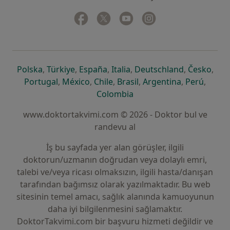
Facebook
yeni bir sekmede açılır
Twitter
yeni bir sekmede açılır
Youtube
yeni bir sekmede açılır
Instagram
yeni bir sekmede aç
yeni bir sekmede açılır
yeni bir sekmede açılır
yeni bir sekmede açılır
yeni bir sekmede açılır
yeni bir sek
yeni 
Polska
,
Türkiye
,
España
,
Italia
,
Deutschland
,
Česko
,
yeni bir sekmede açılır
yeni bir sekmede açılır
yeni bir sekmede açılır
yeni bir sekmede açılır
yeni bir sekm
yeni bi
Portugal
,
México
,
Chile
,
Brasil
,
Argentina
,
Perú
,
yeni bir sekmede açılır
Colombia
www.doktortakvimi.com © 2026 - Doktor bul ve
randevu al
İş bu sayfada yer alan görüşler, ilgili
doktorun/uzmanın doğrudan veya dolaylı emri,
talebi ve/veya ricası olmaksızın, ilgili hasta/danışan
tarafından bağımsız olarak yazılmaktadır. Bu web
sitesinin temel amacı, sağlık alanında kamuoyunun
daha iyi bilgilenmesini sağlamaktır.
DoktorTakvimi.com bir başvuru hizmeti değildir ve