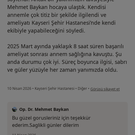
Mehmet Baykan hocaya ulaştık. Kendisi
annemle çok titiz bir şekilde ilgilendi ve
ameliyatı Kayseri Şehir Hastanesi’nde kendi
ekibiyle yapabileceğini söyledi.
2025 Mart ayında yaklaşık 8 saat süren başarılı
ameliyat sonrası annem sağlığına kavuştu. Şu
anda durumu çok iyi. Süreç boyunca ilgisi, sabrı
ve güler yüzüyle her zaman yanımızda oldu.
kullanıcının görüşüne göre o
10 Nisan 2026
•
Kayseri Şehir Hastanesi
•
Diğer
•
Görüşü şikayet et
Op. Dr. Mehmet Baykan
Bu güzel gorusleriniz için teşekkür
ederim.Saglikli günler dilerim