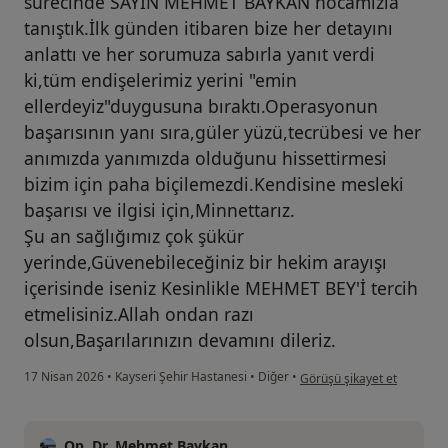
sürecinde SAYIN MEHMET BAYKAN hocamızla
tanıştık.İlk günden itibaren bize her detayını
anlattı ve her sorumuza sabırla yanıt verdi
ki,tüm endişelerimiz yerini "emin
ellerdeyiz"duygusuna bıraktı.Operasyonun
başarısının yanı sıra,güler yüzü,tecrübesi ve her
anımızda yanımızda olduğunu hissettirmesi
bizim için paha biçilemezdi.Kendisine mesleki
başarısı ve ilgisi için,Minnettarız.
Şu an sağlığımız çok şükür
yerinde,Güvenebileceğiniz bir hekim arayışı
içerisinde iseniz Kesinlikle MEHMET BEY'İ tercih
etmelisiniz.Allah ondan razı
olsun,Başarılarınızın devamını dileriz.
kullanıcının görüşüne göre 
17 Nisan 2026
•
Kayseri Şehir Hastanesi
•
Diğer
•
Görüşü şikayet et
Op. Dr. Mehmet Baykan