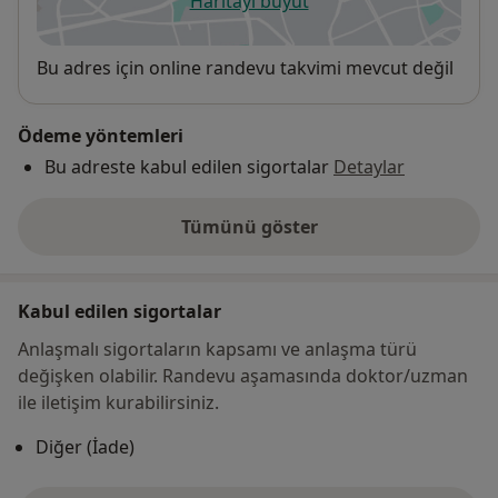
Haritayı büyüt
yeni bir sekmede açılır
Uygunluk
Bu adres için online randevu takvimi mevcut değil
Ödeme yöntemleri
Bu adreste kabul edilen sigortalar
Detaylar
Tümünü göster
adres hakkında
Kabul edilen sigortalar
Anlaşmalı sigortaların kapsamı ve anlaşma türü
değişken olabilir. Randevu aşamasında doktor/uzman
ile iletişim kurabilirsiniz.
Diğer (İade)