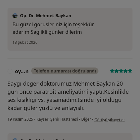
Op. Dr. Mehmet Baykan
Bu güzel gorusleriniz için teşekkür
ederim.Saglikli günler dilerim
13 Şubat 2026
oy...n
Telefon numarası doğrulandı
O
Saygı deger doktorumuz Mehmet Baykan 20
gün once paratroit ameliyatimi yaptı.Kesinlikle
ses kısıklıgı vs. yasamadım.Isınde iyi oldugu
kadar güler yüzlü ve anlayıslı.
kullanıcının görüşüne göre 
19 Kasım 2025
•
Kayseri Şehir Hastanesi
•
Diğer
•
Görüşü şikayet et