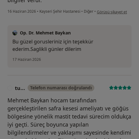
bilgiler verdi.
kullanıcının görüşüne göre
16 Haziran 2026
•
Kayseri Şehir Hastanesi
•
Diğer
•
Görüşü şikayet et
Op. Dr. Mehmet Baykan
Bu güzel gorusleriniz için teşekkür
ederim.Saglikli günler dilerim
17 Haziran 2026
tu...
Telefon numarası doğrulandı
T
Mehmet Baykan hocam tarafından
gerçekleştirilen safra kesesi ameliyatı ve göğüs
bölgesine yönelik mastit tedavi sürecim oldukça
iyi geçti. Süreç boyunca yapılan
bilgilendirmeler ve yaklaşımı sayesinde kendimi