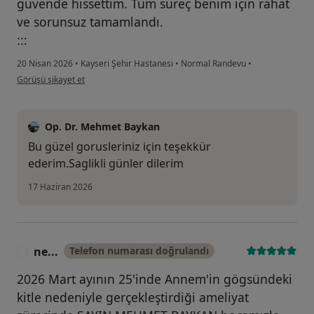
güvende hissettim. Tüm süreç benim için rahat
ve sorunsuz tamamlandı.
:::
20 Nisan 2026
•
Kayseri Şehir Hastanesi
•
Normal Randevu
•
kullanıcının görüşüne göre tu...
Görüşü şikayet et
Op. Dr. Mehmet Baykan
Bu güzel gorusleriniz için teşekkür
ederim.Saglikli günler dilerim
17 Haziran 2026
ne...
Telefon numarası doğrulandı
N
2026 Mart ayının 25'inde Annem'in gögsündeki
kitle nedeniyle gerçekleştirdiği ameliyat