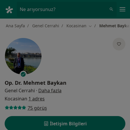
An
Ne arıyorsunuz?
Ana Sayfa
Genel Cerrahi
Kocasinan
Mehmet Bayka
Şehir değiştir
Op. Dr.
Mehmet Baykan
uzmanliklar hakkinda
Genel Cerrahi
·
Daha fazla
Kocasinan
1 adres
75 görüş
İletişim Bilgileri