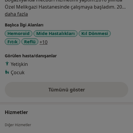
Özel Melikgazi Hastanesinde çalışmaya başladım. 2019
Hakkımda
yılında Kayseri Şehir Hastanesinde çalışmaya
daha fazla
başladım.2021 yılında Eğitim görevlisi olarak
Başlıca İlgi Alanları
Başasistan kadrosuna atandım.Şuan Kayseri Şehir
Hemoroid
Mide Hastalıkları
Kıl Dönmesi
Hastanesinde Genel Cerrahi Eğitim Görevlisi olarak
a11y_sr_more_diseases
Fıtık
Reflü
+10
devam ediyorum.
Görülen hasta/danışanlar
Yetişkin
Çocuk
Tümünü göster
deneyim hakkında
Hizmetler
Diğer Hizmetler