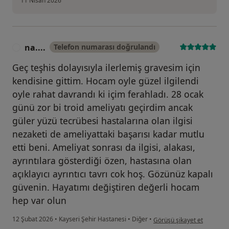
11 Nisan 2026
na....
Telefon numarası doğrulandı
N
Geç teşhis dolayısıyla ilerlemiş gravesim için
kendisine gittim. Hocam oyle güzel ilgilendi
oyle rahat davrandı ki içim ferahladı. 28 ocak
günü zor bi troid ameliyatı geçirdim ancak
güler yüzü tecrübesi hastalarına olan ilgisi
nezaketi de ameliyattaki başarısı kadar mutlu
etti beni. Ameliyat sonrası da ilgisi, alakası,
ayrıntılara gösterdiği özen, hastasına olan
açıklayıcı ayrıntıcı tavrı cok hoş. Gözünüz kapalı
güvenin. Hayatımı değiştiren değerli hocam
hep var olun
kullanıcının görüşüne göre 
12 Şubat 2026
•
Kayseri Şehir Hastanesi
•
Diğer
•
Görüşü şikayet et