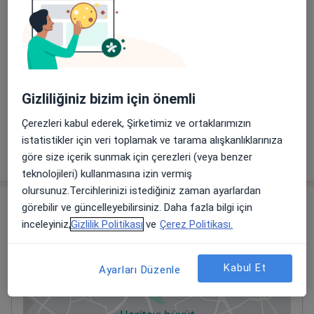
Mohs Mikrografik Cerrahisi
Normal Randevu
Robot Destekli Cerrahi
Robot Destekli Laparoskopik Prosedürler
Gizliliğiniz bizim için önemli
Robotik Cerrahi
Çerezleri kabul ederek, Şirketimiz ve ortaklarımızın
istatistikler için veri toplamak ve tarama alışkanlıklarınıza
Timektomi
göre size içerik sunmak için çerezleri (veya benzer
teknolojileri) kullanmasına izin vermiş
olursunuz.Tercihlerinizi istediğiniz zaman ayarlardan
Adres
görebilir ve güncelleyebilirsiniz. Daha fazla bilgi için
inceleyiniz,
Gizlilik Politikası
ve
Çerez Politikası.
Kayseri Şehir Hastanesi
Şeker Mahallesi Muhsin Yazıcıoğlu Bulvarı No:77,
Kabul Et
Ayarları Düzenle
Kocasinan
38080