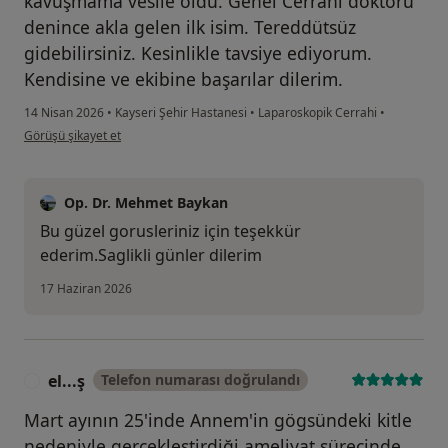
kavuşmama vesile oldu. Genel Cerrahi doktoru
denince akla gelen ilk isim. Tereddütsüz
gidebilirsiniz. Kesinlikle tavsiye ediyorum.
Kendisine ve ekibine başarılar dilerim.
14 Nisan 2026
•
Kayseri Şehir Hastanesi
•
Laparoskopik Cerrahi
•
kullanıcının görüşüne göre ha....
Görüşü şikayet et
Op. Dr. Mehmet Baykan
Bu güzel gorusleriniz için teşekkür
ederim.Saglikli günler dilerim
17 Haziran 2026
el...ş
Telefon numarası doğrulandı
E
Mart ayının 25'inde Annem'in gögsündeki kitle
nedeniyle gerçekleştirdiği ameliyat sürecinde