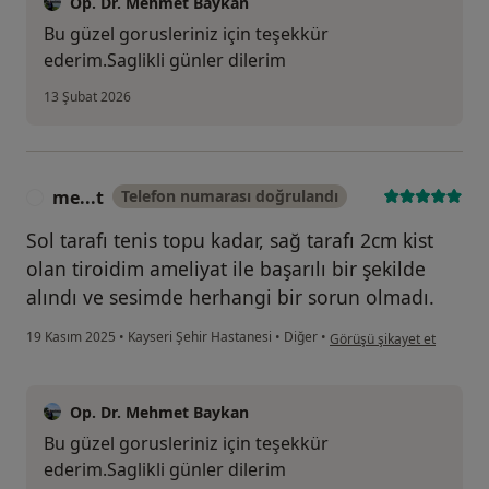
Op. Dr. Mehmet Baykan
Bu güzel gorusleriniz için teşekkür
ederim.Saglikli günler dilerim
13 Şubat 2026
me...t
Telefon numarası doğrulandı
M
Sol tarafı tenis topu kadar, sağ tarafı 2cm kist
olan tiroidim ameliyat ile başarılı bir şekilde
alındı ve sesimde herhangi bir sorun olmadı.
kullanıcının görüşüne göre
19 Kasım 2025
•
Kayseri Şehir Hastanesi
•
Diğer
•
Görüşü şikayet et
Op. Dr. Mehmet Baykan
Bu güzel gorusleriniz için teşekkür
ederim.Saglikli günler dilerim