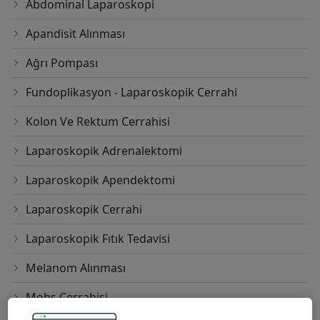
Abdominal Laparoskopi
Apandisit Alınması
Ağrı Pompası
Fundoplikasyon - Laparoskopik Cerrahi
Kolon Ve Rektum Cerrahisi
Laparoskopik Adrenalektomi
Laparoskopik Apendektomi
Laparoskopik Cerrahi
Laparoskopik Fıtık Tedavisi
Melanom Alınması
Mohs Cerrahisi