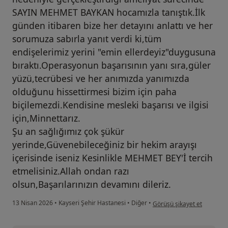
SAYIN MEHMET BAYKAN hocamızla tanıştık.İlk
günden itibaren bize her detayını anlattı ve her
sorumuza sabırla yanıt verdi ki,tüm
endişelerimiz yerini "emin ellerdeyiz"duygusuna
bıraktı.Operasyonun başarısının yanı sıra,güler
yüzü,tecrübesi ve her anımızda yanımızda
olduğunu hissettirmesi bizim için paha
biçilemezdi.Kendisine mesleki başarısı ve ilgisi
için,Minnettarız.
Şu an sağlığımız çok şükür
yerinde,Güvenebileceğiniz bir hekim arayışı
içerisinde iseniz Kesinlikle MEHMET BEY'İ tercih
etmelisiniz.Allah ondan razı
olsun,Başarılarınızın devamını dileriz.
kullanıcının görüşüne göre e
13 Nisan 2026
•
Kayseri Şehir Hastanesi
•
Diğer
•
Görüşü şikayet et