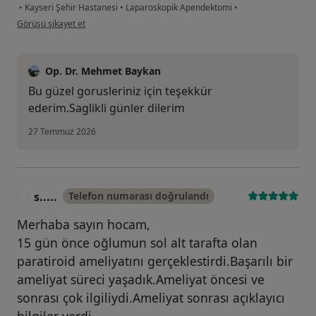
•
Kayseri Şehir Hastanesi
•
Laparoskopik Apendektomi
•
kullanıcının görüşüne göre ö.....
Görüşü şikayet et
Op. Dr. Mehmet Baykan
Bu güzel gorusleriniz için teşekkür
ederim.Saglikli günler dilerim
27 Temmuz 2026
s.....
Telefon numarası doğrulandı
S
Merhaba sayın hocam,
15 gün önce oğlumun sol alt tarafta olan
paratiroid ameliyatını gerçeklestirdi.Başarılı bir
ameliyat süreci yaşadık.Ameliyat öncesi ve
sonrası çok ilgiliydi.Ameliyat sonrası açıklayıcı