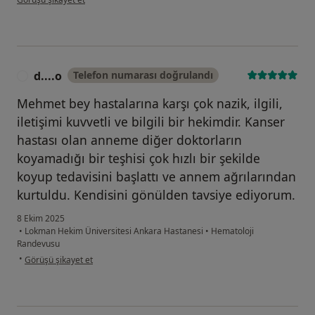
d....o
Telefon numarası doğrulandı
D
Mehmet bey hastalarına karşı çok nazik, ilgili,
iletişimi kuvvetli ve bilgili bir hekimdir. Kanser
hastası olan anneme diğer doktorların
koyamadığı bir teşhisi çok hızlı bir şekilde
koyup tedavisini başlattı ve annem ağrılarından
kurtuldu. Kendisini gönülden tavsiye ediyorum.
8 Ekim 2025
•
Lokman Hekim Üniversitesi Ankara Hastanesi
•
Hematoloji
Randevusu
kullanıcının görüşüne göre d....o
•
Görüşü şikayet et