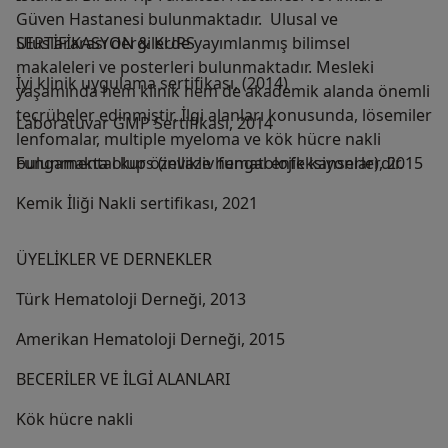
Güven Hastanesi bulunmaktadır. Ulusal ve
Uluslararası dergilerde yayımlanmış bilimsel
SERTİFİKASYON & KURS
makaleleri ve posterleri bulunmaktadır. Mesleki
İyi klinik uygulama sertifikası, (2014)
yaşamında hem klinik hem de akademik alanda önemli
tecrübeler edinmiştir. İlgi alanları konusunda, lösemiler
Laboratuvar GMP Sertifikası, 2014
lenfomalar, multiple myeloma ve kök hücre nakli
bulunmakta olup özellikle hematolojik kanserlerdir.
Fungamental kurs (invaziv fungal enfeksiyonlar), 2015
Kemik İliği Nakli sertifikası, 2021
ÜYELİKLER VE DERNEKLER
Türk Hematoloji Derneği, 2013
Amerikan Hematoloji Derneği, 2015
BECERİLER VE İLGİ ALANLARI
Kök hücre nakli