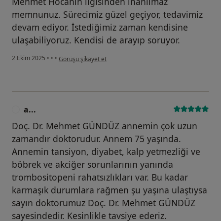
Mehmet Hocanın ilgisinden inanılmaz
memnunuz. Sürecimiz güzel geçiyor, tedavimiz
devam ediyor. İstediğimiz zaman kendisine
ulaşabiliyoruz. Kendisi de arayıp soruyor.
kullanıcının görüşüne göre a....)
2 Ekim 2025
•
•
•
Görüşü şikayet et
a...
A
Doç. Dr. Mehmet GÜNDÜZ annemin çok uzun
zamandır doktorudur. Annem 75 yaşında.
Annemin tansiyon, diyabet, kalp yetmezliği ve
böbrek ve akciğer sorunlarının yanında
trombositopeni rahatsızlıkları var. Bu kadar
karmaşık durumlara rağmen şu yaşına ulaştıysa
sayın doktorumuz Doç. Dr. Mehmet GÜNDÜZ
sayesindedir. Kesinlikle tavsiye ederiz.