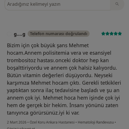
Görüşler içerisinde ara
g....g
Telefon numarası doğrulandı
G
Bizim için çok büyük şans Mehmet
hocam.Annem polisitemia vera ve esansiyel
trombositoz hastası.onceki doktor hep kan
boşalttiriyordu ve annem çok halsiz kalıyordu.
Bütün vitamin değerleri düşüyordu. Neyseki
karşımıza Mehmet hocam çıktı. Gerekli tetkikleri
yaptıktan sonra ilaç tedavisine başladı ve şu an
annem çok iyi. Mehmet hoca hem işinde çok iyi
hem de gerçek bir hekim. İnsanı yönünü zaten
tanıyınca görürsünüz.iyi ki var.
2 Mart 2026
•
Özel Koru Ankara Hastanesi
•
Hematoloji Randevusu
•
kullanıcının görüşüne göre g....g
Görüşü şikayet et