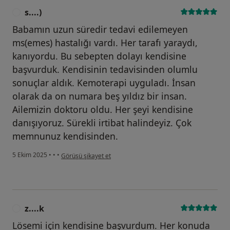
s....)
S
Babamın uzun süredir tedavi edilemeyen
ms(emes) hastalığı vardı. Her tarafı yaraydı,
kanıyordu. Bu sebepten dolayı kendisine
başvurduk. Kendisinin tedavisinden olumlu
sonuçlar aldık. Kemoterapi uyguladı. İnsan
olarak da on numara beş yıldız bir insan.
Ailemizin doktoru oldu. Her şeyi kendisine
danışıyoruz. Sürekli irtibat halindeyiz. Çok
memnunuz kendisinden.
kullanıcının görüşüne göre s....)
5 Ekim 2025
•
•
•
Görüşü şikayet et
z....k
Z
Lösemi için kendisine başvurdum. Her konuda