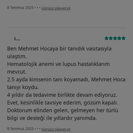
kullanıcının görüşüne göre a...
8 Temmuz 2025
•
•
•
Görüşü şikayet et
i...
I
Ben Mehmet Hocaya bir tanıdık vasıtasıyla
ulaştım.
Hematolojik anemi ve lupus hastalıklarım
mevcut.
2.5 ayda kimsenin tanı koyamadı, Mehmet Hoca
tanıyı koydu.
4 yıldır da tedavime birlikte devam ediyoruz.
Evet, kesinlikle tavsiye ederim, gözüm kapalı.
Doktorum elinden gelen, gelmeyen her türlü
bilgi ve desteği ile yıllardır yanımda.
kullanıcının görüşüne göre i...
8 Temmuz 2025
•
•
•
Görüşü şikayet et