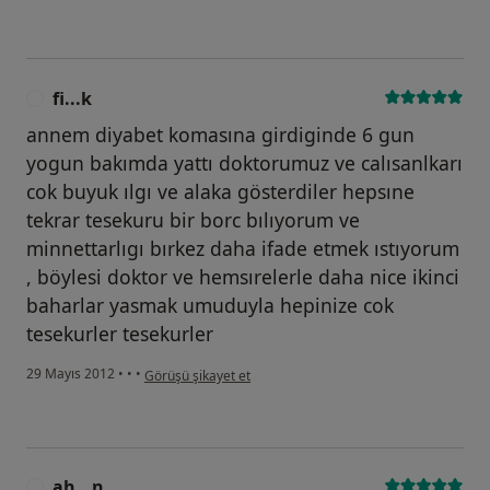
fi...k
F
annem diyabet komasına girdiginde 6 gun
yogun bakımda yattı doktorumuz ve calısanlkarı
cok buyuk ılgı ve alaka gösterdiler hepsıne
tekrar tesekuru bir borc bılıyorum ve
minnettarlıgı bırkez daha ifade etmek ıstıyorum
, böylesi doktor ve hemsırelerle daha nice ikinci
baharlar yasmak umuduyla hepinize cok
tesekurler tesekurler
kullanıcının görüşüne göre fi...k
29 Mayıs 2012
•
•
•
Görüşü şikayet et
ah...n
A