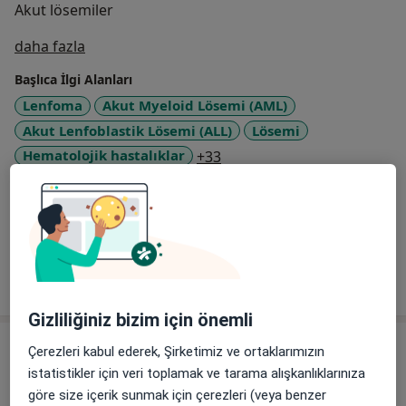
Akut lösemiler
Hakkımda
daha fazla
Başlıca İlgi Alanları
Lenfoma
Akut Myeloid Lösemi (AML)
Akut Lenfoblastik Lösemi (ALL)
Lösemi
a11y_sr_more_diseases
Hematolojik hastalıklar
+33
Görülen hasta/danışanlar
Yetişkin
Tümünü göster
deneyim hakkında
Gizliliğiniz bizim için önemli
Hizmetler
Çerezleri kabul ederek, Şirketimiz ve ortaklarımızın
Başlıca Hizmetler
istatistikler için veri toplamak ve tarama alışkanlıklarınıza
Hematoloji Randevusu
göre size içerik sunmak için çerezleri (veya benzer