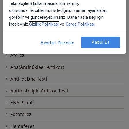
teknolojileri) kullanmasına izin vermiş
Kızılırmak 1450 sokak No:13, Ankara
olursunuz.Tercihlerinizi istediğiniz zaman ayarlardan
Özel Koru Ankara Hastanesi
görebilir ve güncelleyebilirsiniz. Daha fazla bilgi için
inceleyiniz,
Gizlilik Politikası
ve
Çerez Politikası.
Kızılırmak 1450 sokak No:13, Ankara
Özel Koru Ankara Hastanesi
Kabul Et
Ayarları Düzenle
Diğer Hizmetler
Aferez
Ana(Antinükleer Antikor)
Anti- dsDna Testi
Antifosfolipid Antikor Testi
ENA Profili
Fotoferez
Hemaferez