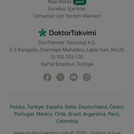
Noa Notes
yeni
Ücretsiz İçerikler
Uzmanlar için Yardım Merkezi
İletişim
DoktorTakvimi - Ana Sayfa
DocPlanner Teknoloji A.Ş.
E-5 Karayolu, Esentepe Mahallesi, Lapis Han, No:25
D:102-103-120
Kartal İstanbul, Türkiye
Facebook
yeni bir sekmede açılır
Twitter
yeni bir sekmede açılır
Youtube
yeni bir sekmede açılır
Instagram
yeni bir sekmede aç
yeni bir sekmede açılır
yeni bir sekmede açılır
yeni bir sekmede açılır
yeni bir sekmede açılır
yeni bir sek
yeni 
Polska
,
Türkiye
,
España
,
Italia
,
Deutschland
,
Česko
,
yeni bir sekmede açılır
yeni bir sekmede açılır
yeni bir sekmede açılır
yeni bir sekmede açılır
yeni bir sekm
yeni bi
Portugal
,
México
,
Chile
,
Brasil
,
Argentina
,
Perú
,
yeni bir sekmede açılır
Colombia
www.doktortakvimi.com © 2026 - Doktor bul ve