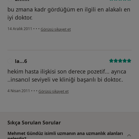
bu zmana kadr gördüğüm en ilgili en alakalı en
iyi doktor.
kullanıcının görüşüne göre ah...n
14 Aralık 2011
•
•
•
Görüşü şikayet et
la...6
L
hekim hasta ilişkisi son derece pozetif... ayrıca
..insancıl seviyeli ve kliniği başarılı bi doktor..
kullanıcının görüşüne göre la...6
4 Nisan 2011
•
•
•
Görüşü şikayet et
Sıkça Sorulan Sorular
Mehmet Gündüz isimli uzmanın ana uzmanlık alanları
nelerdir?