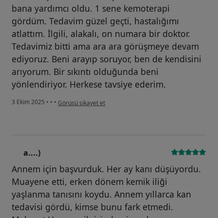
bana yardımcı oldu. 1 sene kemoterapi
gördüm. Tedavim güzel geçti, hastalığımı
atlattım. İlgili, alakalı, on numara bir doktor.
Tedavimiz bitti ama ara ara görüşmeye devam
ediyoruz. Beni arayıp soruyor, ben de kendisini
arıyorum. Bir sıkıntı olduğunda beni
yönlendiriyor. Herkese tavsiye ederim.
kullanıcının görüşüne göre z....k
3 Ekim 2025
•
•
•
Görüşü şikayet et
a....)
A
Annem için başvurduk. Her ay kanı düşüyordu.
Muayene etti, erken dönem kemik iliği
yaşlanma tanısını koydu. Annem yıllarca kan
tedavisi gördü, kimse bunu fark etmedi.