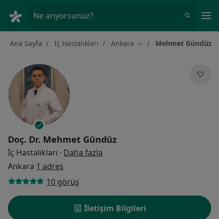
An
Ne arıyorsunuz?
Ana Sayfa
İç Hastalıkları
Ankara
Mehmet Gündüz
Şehir değiştir
Doç. Dr.
Mehmet Gündüz
uzmanliklar hakkinda
İç Hastalıkları
·
Daha fazla
Ankara
1 adres
10 görüş
İletişim Bilgileri