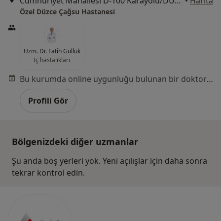
Cumhuriyet Mahallesi D-100 Karayolu/DÜZCE, Düzce
•
Harita
Özel Düzce Çağsu Hastanesi
Uzm. Dr. Fatih Güllük
İç hastalıkları
Bu kurumda online uygunluğu bulunan bir doktor veya uzman bulunamadı
Profili Gör
Bölgenizdeki diğer uzmanlar
Şu anda boş yerleri yok. Yeni açılışlar için daha sonra
tekrar kontrol edin.