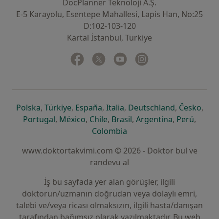
DocPlanner Teknoloji A.Ş.
E-5 Karayolu, Esentepe Mahallesi, Lapis Han, No:25
D:102-103-120
Kartal İstanbul, Türkiye
Facebook
yeni bir sekmede açılır
Twitter
yeni bir sekmede açılır
Youtube
yeni bir sekmede açılır
Instagram
yeni bir sekmede aç
yeni bir sekmede açılır
yeni bir sekmede açılır
yeni bir sekmede açılır
yeni bir sekmede açılır
yeni bir sek
yeni 
Polska
,
Türkiye
,
España
,
Italia
,
Deutschland
,
Česko
,
yeni bir sekmede açılır
yeni bir sekmede açılır
yeni bir sekmede açılır
yeni bir sekmede açılır
yeni bir sekm
yeni bi
Portugal
,
México
,
Chile
,
Brasil
,
Argentina
,
Perú
,
yeni bir sekmede açılır
Colombia
www.doktortakvimi.com © 2026 - Doktor bul ve
randevu al
İş bu sayfada yer alan görüşler, ilgili
doktorun/uzmanın doğrudan veya dolaylı emri,
talebi ve/veya ricası olmaksızın, ilgili hasta/danışan
tarafından bağımsız olarak yazılmaktadır. Bu web