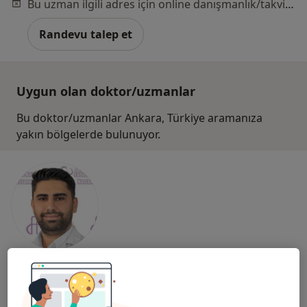
Bu uzman ilgili adres için online danışmanlık/takvim sunmuyor.
Randevu talep et
Uygun olan doktor/uzmanlar
Bu doktor/uzmanlar Ankara, Türkiye aramanıza
yakın bölgelerde bulunuyor.
Uzm. Dr. Süleyman Emre Dede
İç hastalıkları