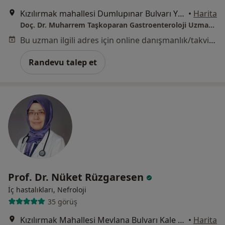
Kızılırmak mahallesi Dumlupınar Bulvarı YDA CENTER A1 BLOKNo:9 10.kat Daire.405, Ankara
•
Harita
Doç. Dr. Muharrem Taşkoparan Gastroenteroloji Uzmanı | Endoskopi ve Kolonoskopi Merkezi Ankara
Bu uzman ilgili adres için online danışmanlık/takvim sunmuyor.
Randevu talep et
Prof. Dr. Nüket Rüzgaresen
İç hastalıkları, Nefroloji
35 görüş
Kızılırmak Mahallesi Mevlana Bulvarı Kale Ofis No:150/77 Çukurambar, Ankara
•
Harita