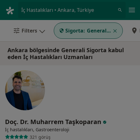
An
İç Hastalıkları • Ankara, Türkiye
Filters
Sigorta:
Generali Sigorta
Ankara bölgesinde Generali Sigorta kabul
eden İç Hastalıkları Uzmanları
Doç. Dr. Muharrem Taşkoparan
İç hastalıkları, Gastroenteroloji
321 görüş