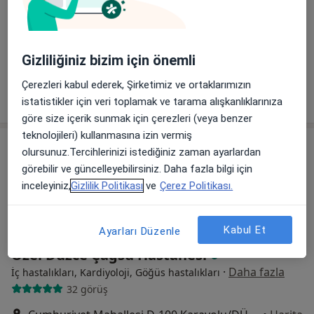
26 görüş
Tabaklar, Hastane Cd. No:23,, Bolu
•
Harita
Özel Fatma Hatun Hastanesi
Gizliliğiniz bizim için önemli
Bu uzman ilgili adres için online danışmanlık/takvim sunmuyor.
Çerezleri kabul ederek, Şirketimiz ve ortaklarımızın
Randevu talep et
istatistikler için veri toplamak ve tarama alışkanlıklarınıza
göre size içerik sunmak için çerezleri (veya benzer
teknolojileri) kullanmasına izin vermiş
olursunuz.Tercihlerinizi istediğiniz zaman ayarlardan
görebilir ve güncelleyebilirsiniz. Daha fazla bilgi için
inceleyiniz,
Gizlilik Politikası
ve
Çerez Politikası.
Kabul Et
Ayarları Düzenle
Özel Düzce Çağsu Hastanesi
·
Daha fazla
İç hastalıkları, Kardiyoloji, Göğüs hastalıkları
32 görüş