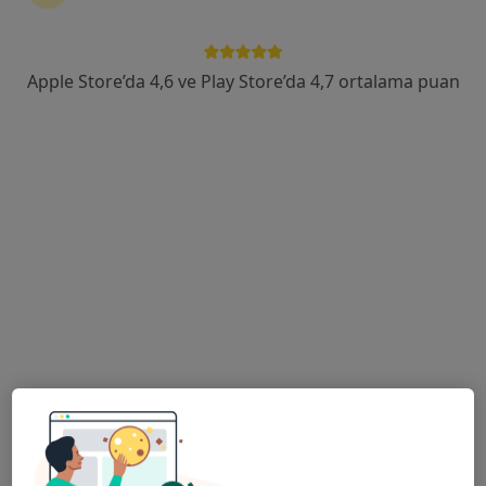
600 Evler Mahallesi Atatürk Caddesi No:8, Bandırma
•
Harita
Özel Nev Bandırma Tıp Merkezi
Apple Store’da 4,6 ve Play Store’da 4,7 ortalama puan
Bu uzman ilgili adres için online danışmanlık/takvim sunmuyor.
Randevu talep et
Özel Nev Bandırma Tıp Merkezi
·
Daha
İç hastalıkları, Gastroenteroloji, Göğüs hastalıkları
fazla
18 görüş