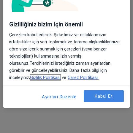
600 Evler Mahallesi Atatürk Caddesi No:8, Bandırma
•
Harita
Özel Nev Bandırma Tıp Merkezi
Bu kurumda online uygunluğu bulunan bir doktor veya uzman bulunamadı
Gizliliğiniz bizim için önemli
Profili Gör
Çerezleri kabul ederek, Şirketimiz ve ortaklarımızın
istatistikler için veri toplamak ve tarama alışkanlıklarınıza
göre size içerik sunmak için çerezleri (veya benzer
teknolojileri) kullanmasına izin vermiş
olursunuz.Tercihlerinizi istediğiniz zaman ayarlardan
görebilir ve güncelleyebilirsiniz. Daha fazla bilgi için
inceleyiniz,
Gizlilik Politikası
ve
Çerez Politikası.
Kabul Et
Ayarları Düzenle
Balıkesir Özel Sevgi Hastanesi
·
Daha fazla
İç hastalıkları, Kardiyoloji, Göğüs hastalıkları
163 görüş
Paşaalanı Mah. 128 Sok.No:11, Balıkesir
•
Harita
Balıkesir Özel Sevgi Hastanesi