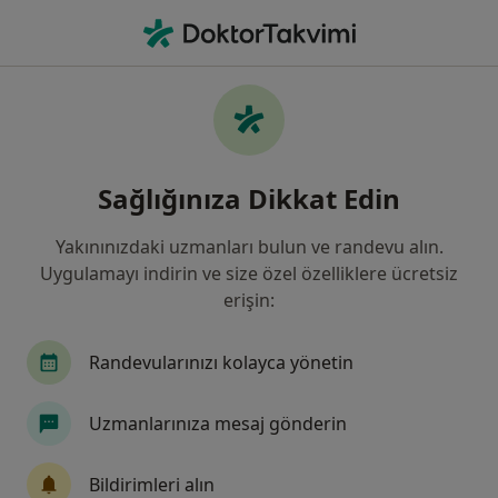
An
İç Hastalıkları • Balıkesir, Balıkesir
Filters
Sigorta:
Generali Sigorta
Balıkesir bölgesinde Generali Sigorta kabul
Sağlığınıza Dikkat Edin
eden İç Hastalıkları Uzmanları
Yakınınızdaki uzmanları bulun ve randevu alın.
Uygulamayı indirin ve size özel özelliklere ücretsiz
erişin:
Randevularınızı kolayca yönetin
Uzmanlarınıza mesaj gönderin
Uzm. Dr. Cem Balta
İç hastalıkları
Bildirimleri alın
22 görüş