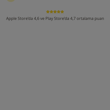
Kızılırmak mahallesi Dumlupınar Bulvarı YDA CENTER A1 BLOKNo:9 10.kat Daire.405, Ankara
•
Harita
Doç. Dr. Muharrem Taşkoparan Gastroenteroloji Uzmanı | Endoskopi ve Kolonoskopi Merkezi Ankara
Apple Store’da 4,6 ve Play Store’da 4,7 ortalama puan
Bu uzman ilgili adres için online danışmanlık/takvim sunmuyor.
Randevu talep et
Doç. Dr. Handan Çipil
İç hastalıkları, Hematoloji
20 görüş
Elvan, 1935. Sk. No:5,, Ankara
•
Harita