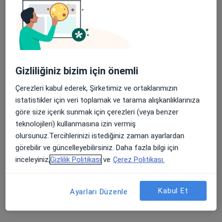
32 görüş
Cumhuriyet Mahallesi D-100 Karayolu/DÜZCE, Düzce
•
Harita
Özel Düzce Çağsu Hastanesi
Gizliliğiniz bizim için önemli
Uzm. Dr. Fatih Güllük
İç hastalıkları
Çerezleri kabul ederek, Şirketimiz ve ortaklarımızın
Bu kurumda online uygunluğu bulunan bir doktor veya uzman bulunamadı
istatistikler için veri toplamak ve tarama alışkanlıklarınıza
göre size içerik sunmak için çerezleri (veya benzer
Profili Gör
teknolojileri) kullanmasına izin vermiş
olursunuz.Tercihlerinizi istediğiniz zaman ayarlardan
görebilir ve güncelleyebilirsiniz. Daha fazla bilgi için
inceleyiniz,
Gizlilik Politikası
ve
Çerez Politikası.
Kabul Et
Ayarları Düzenle