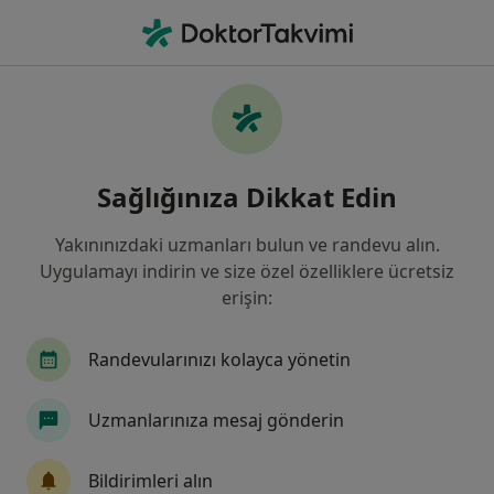
An
İç Hastalıkları • Ankara, Türkiye
Filters
Sigorta:
Groupama Sigorta
Ankara bölgesinde Groupama Sigorta kabul
Sağlığınıza Dikkat Edin
eden İç Hastalıkları Uzmanları
Yakınınızdaki uzmanları bulun ve randevu alın.
Uygulamayı indirin ve size özel özelliklere ücretsiz
erişin:
Randevularınızı kolayca yönetin
Uzmanlarınıza mesaj gönderin
Doç. Dr. Muharrem Taşkoparan
İç hastalıkları, Gastroenteroloji
Bildirimleri alın
321 görüş