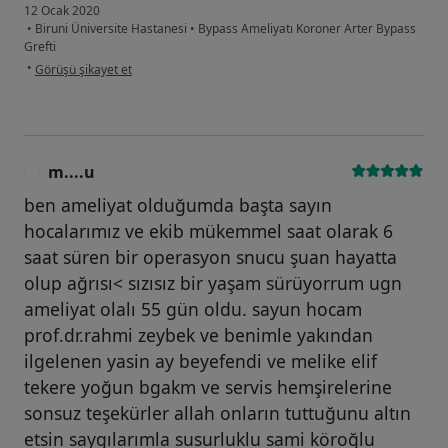
12 Ocak 2020
•
Biruni Üniversite Hastanesi
•
Bypass Ameliyatı Koroner Arter Bypass
Grefti
kullanıcının görüşüne göre se...
•
Görüşü şikayet et
m....u
M
ben ameliyat olduğumda başta sayın
hocalarımız ve ekib mükemmel saat olarak 6
saat süren bir operasyon snucu şuan hayatta
olup ağrısı< sızısız bir yaşam sürüyorrum ugn
ameliyat olalı 55 gün oldu. sayun hocam
prof.dr.rahmi zeybek ve benimle yakından
ilgelenen yasin ay beyefendi ve melike elif
tekere yoğun bgakm ve servis hemşirelerine
sonsuz teşekürler allah onların tuttuğunu altın
etsin saygılarımla susurluklu sami köroğlu