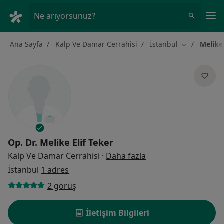
An
Ne arıyorsunuz?
Ana Sayfa
Kalp Ve Damar Cerrahisi
İstanbul
Melike 
Şehir değişti
Op. Dr.
Melike Elif Teker
uzmanliklar hakkind
Kalp Ve Damar Cerrahisi
·
Daha fazla
İstanbul
1 adres
2 görüş
İletişim Bilgileri