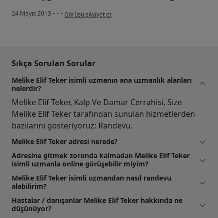
kullanıcının görüşüne göre m....u
24 Mayıs 2013
•
•
•
Görüşü şikayet et
Sıkça Sorulan Sorular
Melike Elif Teker isimli uzmanın ana uzmanlık alanları
nelerdir?
Melike Elif Teker, Kalp Ve Damar Cerrahisi. Size
Melike Elif Teker tarafından sunulan hizmetlerden
bazılarını gösteriyoruz: Randevu.
Melike Elif Teker adresi nerede?
Adresine gitmek zorunda kalmadan Melike Elif Teker
isimli uzmanla online görüşebilir miyim?
Melike Elif Teker isimli uzmandan nasıl randevu
alabilirim?
Hastalar / danışanlar Melike Elif Teker hakkında ne
düşünüyor?