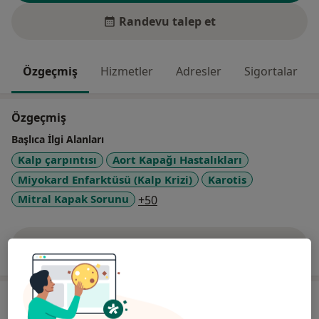
Randevu talep et
Özgeçmiş
Hizmetler
Adresler
Sigortalar
Özgeçmiş
Başlıca İlgi Alanları
Kalp çarpıntısı
Aort Kapağı Hastalıkları
Miyokard Enfarktüsü (Kalp Krizi)
Karotis
a11y_sr_more_diseases
Mitral Kapak Sorunu
+50
Tümünü göster
deneyim hakkında
Hizmetler