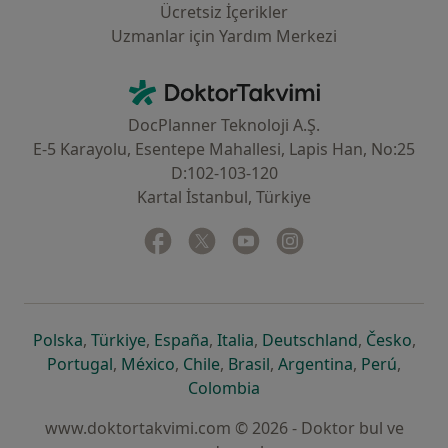
Ücretsiz İçerikler
Uzmanlar için Yardım Merkezi
İletişim
DoktorTakvimi - Ana Sayfa
DocPlanner Teknoloji A.Ş.
E-5 Karayolu, Esentepe Mahallesi, Lapis Han, No:25
D:102-103-120
Kartal İstanbul, Türkiye
Facebook
yeni bir sekmede açılır
Twitter
yeni bir sekmede açılır
Youtube
yeni bir sekmede açılır
Instagram
yeni bir sekmede aç
yeni bir sekmede açılır
yeni bir sekmede açılır
yeni bir sekmede açılır
yeni bir sekmede açılır
yeni bir sek
yeni 
Polska
,
Türkiye
,
España
,
Italia
,
Deutschland
,
Česko
,
yeni bir sekmede açılır
yeni bir sekmede açılır
yeni bir sekmede açılır
yeni bir sekmede açılır
yeni bir sekm
yeni bi
Portugal
,
México
,
Chile
,
Brasil
,
Argentina
,
Perú
,
yeni bir sekmede açılır
Colombia
www.doktortakvimi.com © 2026 - Doktor bul ve