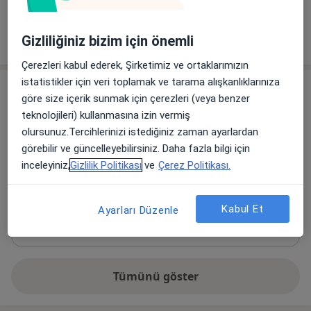
Diğer Hizmetler
Randevu
Gizliliğiniz bizim için önemli
Çerezleri kabul ederek, Şirketimiz ve ortaklarımızın
istatistikler için veri toplamak ve tarama alışkanlıklarınıza
Adres
göre size içerik sunmak için çerezleri (veya benzer
teknolojileri) kullanmasına izin vermiş
Özel muayenehane
olursunuz.Tercihlerinizi istediğiniz zaman ayarlardan
İstanbul,
İstanbul
34000
görebilir ve güncelleyebilirsiniz. Daha fazla bilgi için
inceleyiniz,
Gizlilik Politikası
ve
Çerez Politikası.
Haritayı büyüt
yeni bir sekmede açılır
Kabul Et
Ayarları Düzenle
Uygunluk
Bu adres için online randevu takvimi mevcut değil
Tümünü göster
adres hakkında