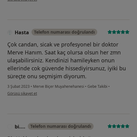
Hasta
Telefon numarası doğrulandı
Çok candan, sicak ve profesyonel bir doktor
Merve Hanım. Saat kaç olursa olsun her zmn
ulaşabilirsiniz. Kendinizi hamileyken onun
ellerinde cok güvende hissediyirsunuz, iyiki bu
süreçte onu seçmişim diyorum.
3 Şubat 2023
•
Merve Biçer Muyahenehanesi
•
Gebe Takibi
•
kullanıcının görüşüne göre Hasta
Görüşü şikayet et
bi....
Telefon numarası doğrulandı
B