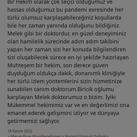
Bir Hekim olarak çok seçici olduğumuz ve
hassas olduğumuz bu pandemi evresinde her
türlü olumsuz karşılaşabileceğiniz koşullarda
bile her zaman yanında olduğunu bildiğiniz
Melek gibi bir doktordur, en güzel deneyiminiz
olan hamilelik sürecinde adım adım takibini
yapan her zaman sizi her konuda bilgilendiren
sizi oluşabilecek sürece en iyi şekilde hazırlayan
Muhteşem bir hekim, son derece güven
duyduğum oldukça dakik, donanımlı kliniğiyle
her türlü izlem yöntemlerini sizin hizmetinize
sunabilen canım doktorum.Biricik oğlumu
karşılayan Melek doktorumuz o bizim. İyiki
Mükemmel hekimimiz var ve en değerlimizi ona
emanet ederek gelişimini izliyor ve dünyaya
getirmemizi sağlıyor.
18 Kasım 2022
•
Merve Biçer Muyahenehanesi
•
Normal (Vajinal) Doğum
•