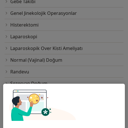
Gebe Takibi
Genel Jinekolojik Operasyonlar
Histerektomi
Laparoskopi
Laparoskopik Over Kisti Ameliyatı
Normal (Vajinal) Doğum
Randevu
Sezeryan Doğum
Vajina Estetiği
Vajinismus Tedavisi
Üreme