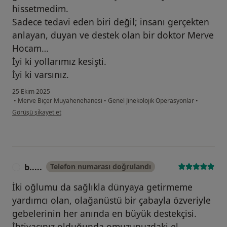
hissetmedim.
Sadece tedavi eden biri değil; insanı gerçekten
anlayan, duyan ve destek olan bir doktor Merve
Hocam…
İyi ki yollarımız kesişti.
İyi ki varsınız.
25 Ekim 2025
•
Merve Biçer Muyahenehanesi
•
Genel Jinekolojik Operasyonlar
•
kullanıcının görüşüne göre nu...r
Görüşü şikayet et
b.....
Telefon numarası doğrulandı
B
İki oğlumu da sağlıkla dünyaya getirmeme
yardımcı olan, olağanüstü bir çabayla özveriyle
gebelerinin her anında en büyük destekçisi.
İhtiyacınız olduğunda omuzunuzdaki el,