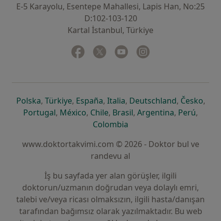
E-5 Karayolu, Esentepe Mahallesi, Lapis Han, No:25
D:102-103-120
Kartal İstanbul, Türkiye
Facebook
yeni bir sekmede açılır
Twitter
yeni bir sekmede açılır
Youtube
yeni bir sekmede açılır
Instagram
yeni bir sekmede aç
yeni bir sekmede açılır
yeni bir sekmede açılır
yeni bir sekmede açılır
yeni bir sekmede açılır
yeni bir sek
yeni 
Polska
,
Türkiye
,
España
,
Italia
,
Deutschland
,
Česko
,
yeni bir sekmede açılır
yeni bir sekmede açılır
yeni bir sekmede açılır
yeni bir sekmede açılır
yeni bir sekm
yeni bi
Portugal
,
México
,
Chile
,
Brasil
,
Argentina
,
Perú
,
yeni bir sekmede açılır
Colombia
www.doktortakvimi.com © 2026 - Doktor bul ve
randevu al
İş bu sayfada yer alan görüşler, ilgili
doktorun/uzmanın doğrudan veya dolaylı emri,
talebi ve/veya ricası olmaksızın, ilgili hasta/danışan
tarafından bağımsız olarak yazılmaktadır. Bu web