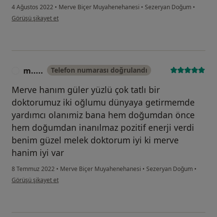
4 Ağustos 2022
•
Merve Biçer Muyahenehanesi
•
Sezeryan Doğum
•
kullanıcının görüşüne göre m.....
Görüşü şikayet et
m.....
Telefon numarası doğrulandı
M
Merve hanım güler yüzlü çok tatlı bir
doktorumuz iki oğlumu dünyaya getirmemde
yardımcı olanımiz bana hem doğumdan önce
hem doğumdan inanılmaz pozitif enerji verdi
benim güzel melek doktorum iyi ki merve
hanim iyi var
8 Temmuz 2022
•
Merve Biçer Muyahenehanesi
•
Sezeryan Doğum
•
kullanıcının görüşüne göre m.....
Görüşü şikayet et