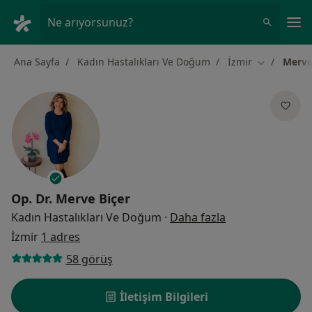
An
Ne arıyorsunuz?
Ana Sayfa
Kadın Hastalıkları Ve Doğum
İzmir
Merve
Şehir değişt
Op. Dr.
Merve Biçer
uzmanliklar hak
Kadın Hastalıkları Ve Doğum
·
Daha fazla
İzmir
1 adres
58 görüş
İletişim Bilgileri