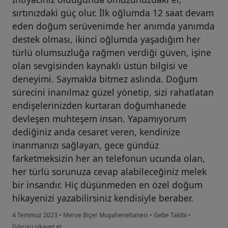
sırtınızdaki güç olur. İlk oğlumda 12 saat devam
eden doğum serüvenimde her anımda yanımda
destek olması, ikinci oğlumda yaşadığım her
türlü olumsuzluğa rağmen verdiği güven, işine
olan sevgisinden kaynaklı üstün bilgisi ve
deneyimi. Saymakla bitmez aslında. Doğum
sürecini inanılmaz güzel yönetip, sizi rahatlatan
endişelerinizden kurtaran doğumhanede
devleşen muhteşem insan. Yapamıyorum
dediğiniz anda cesaret veren, kendinize
inanmanızı sağlayan, gece gündüz
farketmeksizin her an telefonun ucunda olan,
her türlü sorunuza cevap alabileceğiniz melek
bir insandır. Hiç düşünmeden en özel doğum
hikayenizi yazabilirsiniz kendisiyle beraber.
4 Temmuz 2023
•
Merve Biçer Muyahenehanesi
•
Gebe Takibi
•
kullanıcının görüşüne göre b.....
Görüşü şikayet et