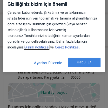
Ürojinekolojik Ameliyatlar
Gizliliğiniz bizim için önemli
Çerezleri kabul ederek, Şirketimiz ve ortaklarımızın
istatistikler için veri toplamak ve tarama alışkanlıklarınıza
Diğer içerikler
göre size içerik sunmak için çerezleri (veya benzer
teknolojileri) kullanmasına izin vermiş
Makaleler
olursunuz.Tercihlerinizi istediğiniz zaman ayarlardan
görebilir ve güncelleyebilirsiniz. Daha fazla bilgi için
inceleyiniz,
Gizlilik Politikası
ve
Çerez Politikası.
Adres
Kabul Et
Ayarları Düzenle
Merve Biçer Muyahenehanesi
Yalı mahallesi 6470/2 sokak no:19 daire :8 kat :2
Biva apartmanı,
Karşıyaka
,
İzmir
35550
Haritayı büyüt
yeni bir sekmede açılır
Uygunluk
Bu adres için online randevu takvimi mevcut değil