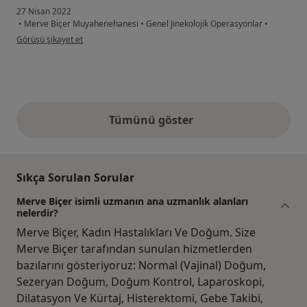
27 Nisan 2022
•
Merve Biçer Muyahenehanesi
•
Genel Jinekolojik Operasyonlar
•
kullanıcının görüşüne göre g....g
Görüşü şikayet et
Tümünü göster
yukarıdaki görüşler
Sıkça Sorulan Sorular
Merve Biçer isimli uzmanın ana uzmanlık alanları
nelerdir?
Merve Biçer, Kadın Hastalıkları Ve Doğum. Size
Merve Biçer tarafından sunulan hizmetlerden
bazılarını gösteriyoruz: Normal (Vajinal) Doğum,
Sezeryan Doğum, Doğum Kontrol, Laparoskopi,
Dilatasyon Ve Kürtaj, Histerektomi, Gebe Takibi,