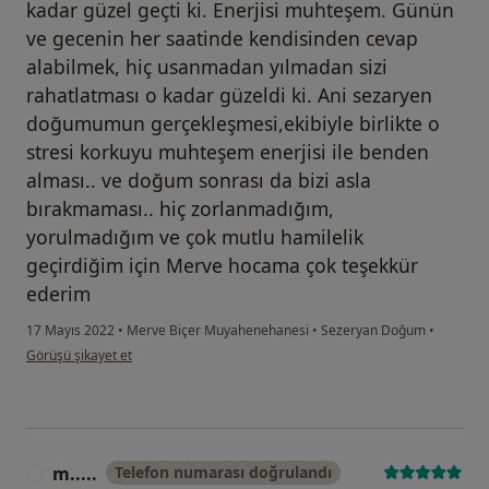
kadar güzel geçti ki. Enerjisi muhteşem. Günün
ve gecenin her saatinde kendisinden cevap
alabilmek, hiç usanmadan yılmadan sizi
rahatlatması o kadar güzeldi ki. Ani sezaryen
doğumumun gerçekleşmesi,ekibiyle birlikte o
stresi korkuyu muhteşem enerjisi ile benden
alması.. ve doğum sonrası da bizi asla
bırakmaması.. hiç zorlanmadığım,
yorulmadığım ve çok mutlu hamilelik
geçirdiğim için Merve hocama çok teşekkür
ederim
17 Mayıs 2022
•
Merve Biçer Muyahenehanesi
•
Sezeryan Doğum
•
kullanıcının görüşüne göre gi...
Görüşü şikayet et
m.....
Telefon numarası doğrulandı
M