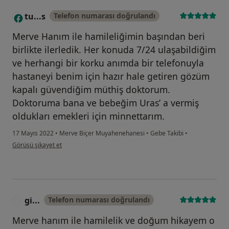
tu...s
Telefon numarası doğrulandı
T
Merve Hanım ile hamileliğimin başından beri
birlikte ilerledik. Her konuda 7/24 ulaşabildiğim
ve herhangi bir korku anımda bir telefonuyla
hastaneyi benim için hazır hale getiren gözüm
kapalı güvendiğim müthiş doktorum.
Doktoruma bana ve bebeğim Uras’ a vermiş
oldukları emekleri için minnettarım.
17 Mayıs 2022
•
Merve Biçer Muyahenehanesi
•
Gebe Takibi
•
kullanıcının görüşüne göre tu...s
Görüşü şikayet et
gi...
Telefon numarası doğrulandı
G
Merve hanım ile hamilelik ve doğum hikayem o