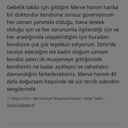
Gebelik takibi için gittiğim Merve hanım harika
bir doktordur kendisine sonsuz güveniyorum
her zaman yanımda olduğu, bana destek
olduğu için ve her sorunumla ilgilendiği için ve
her aradığımda ulaşabildiğim için buradan
kendisine çok çok teşekkür ediyorum. İzmir’de
tavsiye edeceğim tek kadın doğum uzmanı
kendisi zaten ilk muayeneye gittiğinizde
kendisinin ne kadar açıklayıcı ve rahatlatıcı
davrandığını farkedeceksiniz. Merve hanım 40
defa doğursam hepsinde de sizi tercih ederdim
sevgilerimle
17 Mayıs 2022
•
Merve Biçer Muyahenehanesi
•
Gebe Takibi
•
kullanıcının görüşüne göre m.....
Görüşü şikayet et