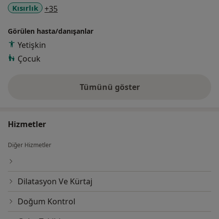
a11y_sr_more_diseases
Kısırlık
+35
Görülen hasta/danışanlar
Yetişkin
Çocuk
Tümünü göster
deneyim hakkında
Hizmetler
Diğer Hizmetler
Dilatasyon Ve Kürtaj
Doğum Kontrol